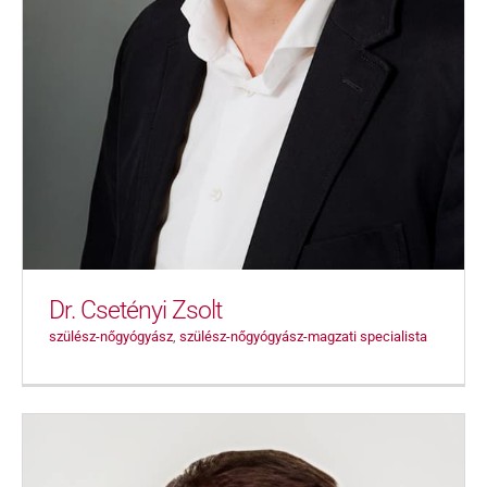
Dr. Csetényi Zsolt
szülész-nőgyógyász
,
szülész-nőgyógyász-magzati specialista