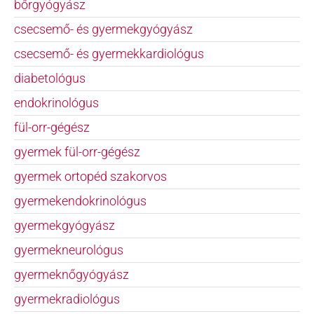
bőrgyógyász
csecsemő- és gyermekgyógyász
KAPCSOLAT
csecsemő- és gyermekkardiológus
BLOG
diabetológus
endokrinológus
fül-orr-gégész
gyermek fül-orr-gégész
gyermek ortopéd szakorvos
gyermekendokrinológus
gyermekgyógyász
gyermekneurológus
gyermeknőgyógyász
gyermekradiológus