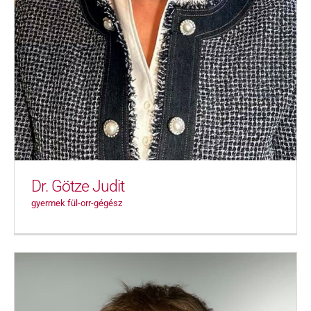
Dr. Götze Judit
gyermek fül-orr-gégész