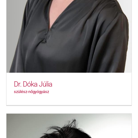
Dr. Dóka Júlia
szülész-nőgyógyász