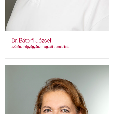
Dr. Bátorfi József
szülész-nőgyógyász-magzati specialista