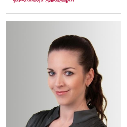
gasztroenterológus
,
gyermekgyógyász