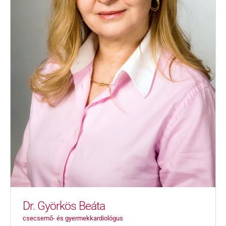
Dr. Györkös Beáta
csecsemő- és gyermekkardiológus