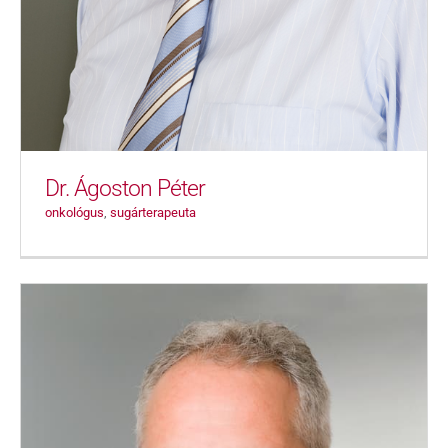
Dr. Ágoston Péter
onkológus
,
sugárterapeuta