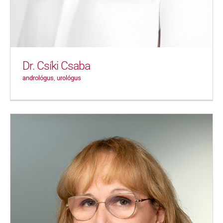
Dr. Csíki Csaba
andrológus
,
urológus