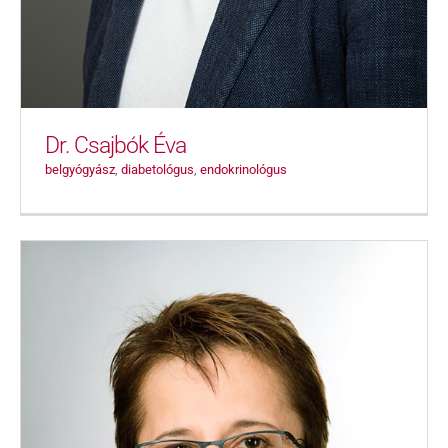
Dr. Csajbók Éva
belgyógyász
,
diabetológus
,
endokrinológus