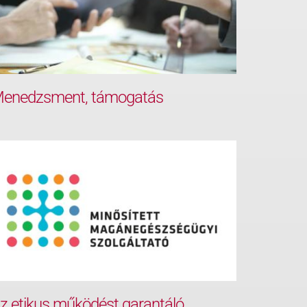
enedzsment, támogatás
z etikus működést garantáló