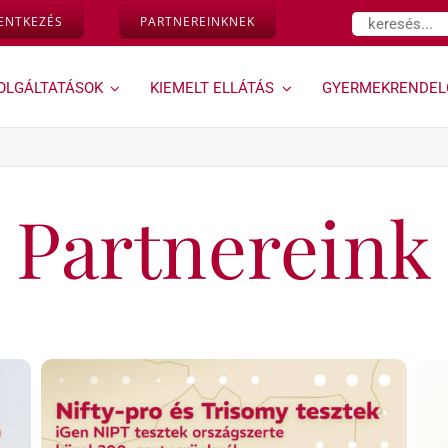
Keresés...
LENTKEZÉS
PARTNEREINKNEK
OLGÁLTATÁSOK
KIEMELT ELLÁTÁS
GYERMEKRENDEL
Várandósság,
Géndinó
magzati
gyermekrendelő »
diagnosztika »
Partnereink
Ugrás a Géndinó
gyermekrendelő
Down-szűrés és egyéb
szolgáltatásaihoz
magzati genetikai
rendellenességek
vizsgálata az első
trimeszterben
Kombinált teszt
Ultrahangos
vizsgálataink
Magzati és
várandósság alatti