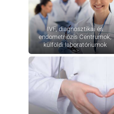
Meddőségi genetikai
és laborvizsgálatok
Pszichológia,
edukáció (termékenység,
IVF, diagnosztikai és
meddőség)
endometriózis Centrumok,
IVF külföldön
külföldi laboratóriumok