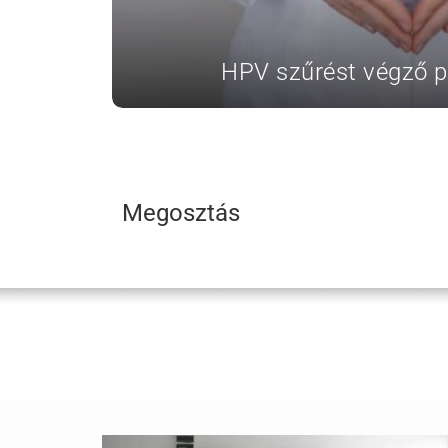
HPV szűrést végző p
Megosztás