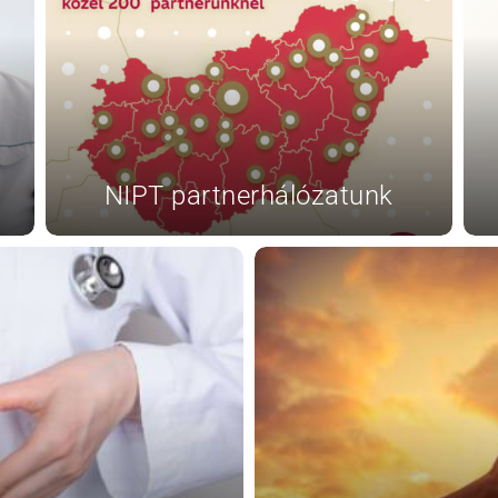
genetikai szűrőtesztek
összefoglalása
Trisomy-tesztek
NIFTY-pro teszt
GeneSafe-teszt
Magzati kromoszóma-
vizsgálatok
NIPT partnerhálózatunk
(CVS,amniocentézis)
Terhesgondozási
csomagok
3D,4D Babamozi