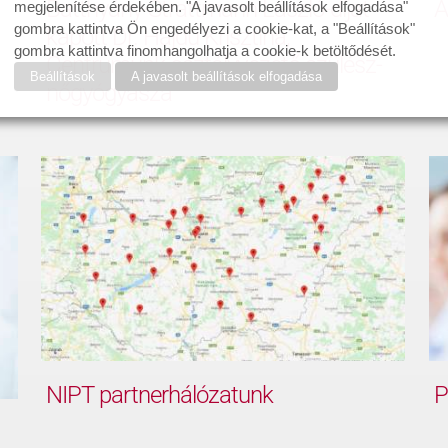
Batthyány-Strattmann László-díjat
A
megjelenítése érdekében. "A javasolt beállítások elfogadása"
gombra kattintva Ön engedélyezi a cookie-kat, a "Beállítások"
kapott Dr. Hajdu Krisztina,
gombra kattintva finomhangolhatja a cookie-k betöltődését.
Centrumunk osztályvezető szülész-
Beállítások
A javasolt beállítások elfogadása
nőgyógyásza
NIPT partnerhálózatunk
P