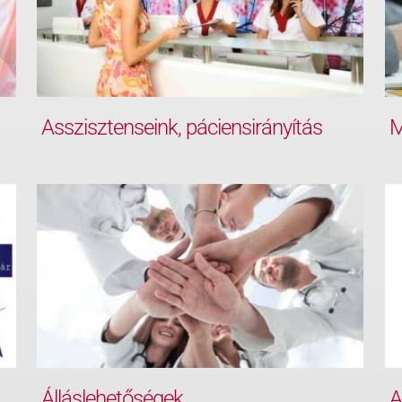
Asszisztenseink, páciensirányítás
M
Álláslehetőségek
A