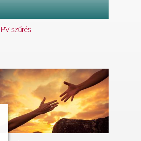
PV szűrés