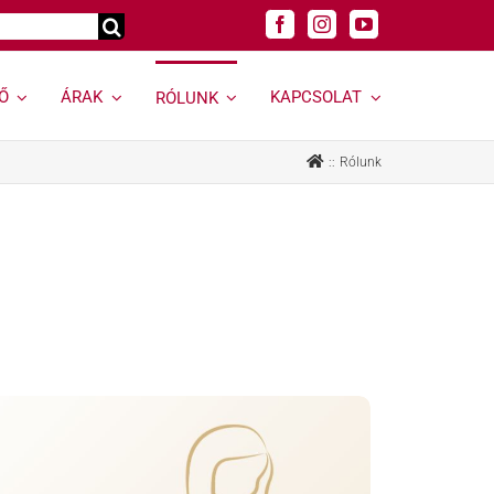
Ő
ÁRAK
KAPCSOLAT
RÓLUNK
Genetikai
Felnőtt
Rólunk
vizsgálatok »
szakrendelések »
Genetikai vizsgálat
Allergológia
kereső »
Andrológiai Centrum
Genetikai
Diabetológia
hordozóságszűrés
Endokrinológia
Öröklődő
Bőrgyógyászat,
rendellenességek
esztétika
Rák és rákhajlam
Fül-orr-gégészet,
genetikai vizsgálata
Horkolás
Öröklődő emlő- és
Gyermekurológiai és
petefészekrák
Hypospadiasis Centrum