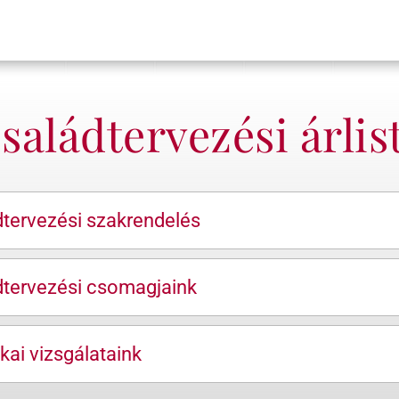
saládtervezési árlis
dtervezési szakrendelés
ádtervezési csomagjaink
kai vizsgálataink