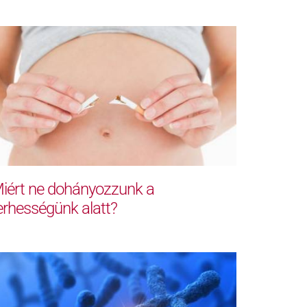
iért ne dohányozzunk a
erhességünk alatt?