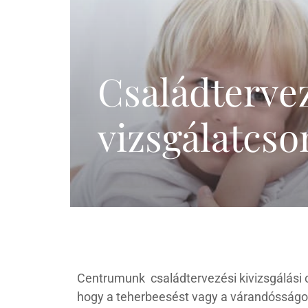
Meddőségi genetikai
és laborvizsgálatok
Pszichológia,
edukáció (termékenység,
Családterve
meddőség)
IVF külföldön
vizsgálatcs
Centrumunk családtervezési kivizsgálási c
hogy a teherbeesést vagy a várandósságo