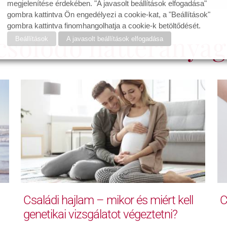
megjelenítése érdekében. "A javasolt beállítások elfogadása"
gombra kattintva Ön engedélyezi a cookie-kat, a "Beállítások"
gombra kattintva finomhangolhatja a cookie-k betöltődését.
csolódó háttéranyag
Beállítások
A javasolt beállítások elfogadása
Családi hajlam – mikor és miért kell
C
genetikai vizsgálatot végeztetni?