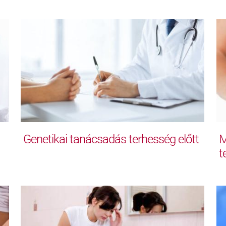
Genetikai tanácsadás terhesség előtt
M
t