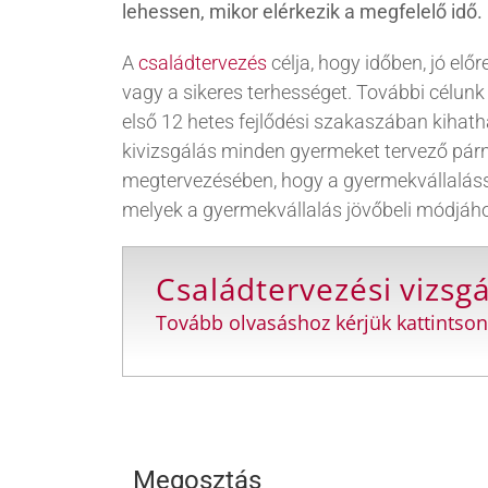
lehessen, mikor elérkezik a megfelelő idő.
A
családtervezés
célja, hogy időben, jó elő
vagy a sikeres terhességet. További célun
első 12 hetes fejlődési szakaszában kihat
kivizsgálás minden gyermeket tervező párna
megtervezésében, hogy a gyermekvállalássa
melyek a gyermekvállalás jövőbeli módjáho
Családtervezési vizsg
Tovább olvasáshoz kérjük kattintson
Megosztás