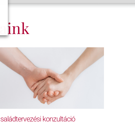
aink
saládtervezési konzultáció