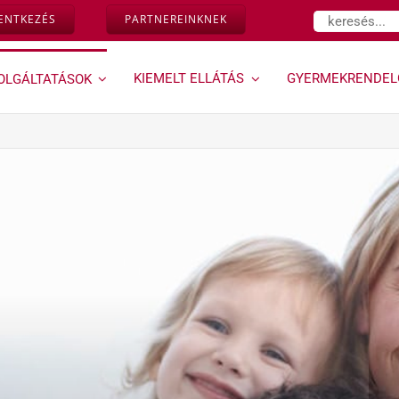
Keresés...
LENTKEZÉS
PARTNEREINKNEK
KIEMELT ELLÁTÁS
GYERMEKRENDEL
OLGÁLTATÁSOK
Várandósság,
Géndinó
magzati
gyermekrendelő »
diagnosztika »
Ugrás a Géndinó
gyermekrendelő
Down-szűrés és egyéb
szolgáltatásaihoz
magzati genetikai
rendellenességek
vizsgálata az első
trimeszterben
Kombinált teszt
Ultrahangos
vizsgálataink
Magzati és
várandósság alatti