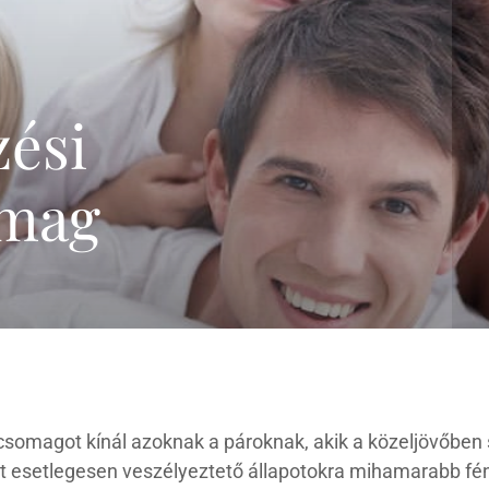
genetikai szűrőtesztek
összefoglalása
Trisomy-tesztek
NIFTY-pro teszt
zési
GeneSafe-teszt
Magzati kromoszóma-
omag
vizsgálatok
(CVS,amniocentézis)
Terhesgondozási
csomagok
3D,4D Babamozi
somagot kínál azoknak a pároknak, akik a közeljövőben s
t esetlegesen veszélyeztető állapotokra mihamarabb fé