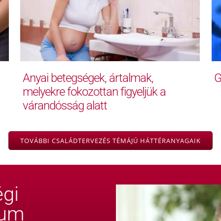
Anyai betegségek, ártalmak,
G
melyekre fokozottan figyeljük a
várandósság alatt
TOVÁBBI CSALÁDTERVEZÉS TÉMÁJÚ HÁTTÉRANYAGAIK
gi
rum