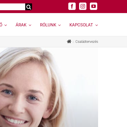
Ő
ÁRAK
RÓLUNK
KAPCSOLAT
Genetikai
Felnőtt
Családtervezés
vizsgálatok »
szakrendelések »
Genetikai vizsgálat
Allergológia
kereső »
Andrológiai Centrum
Genetikai
Diabetológia
hordozóságszűrés
Endokrinológia
Öröklődő
Bőrgyógyászat,
rendellenességek
esztétika
Rák és rákhajlam
Fül-orr-gégészet,
genetikai vizsgálata
Horkolás
Öröklődő emlő- és
Gyermekurológiai és
petefészekrák
Hypospadiasis Centrum