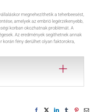
kvállaláskor megnehezíthetik a teherbeesést,
kentése, amelyek az embrió legérzékenyebb,
ességi korban okozhatnak problémát. A
zségesek. Az eredmények segíthetnek annak
korán fény derülhet olyan faktorokra,