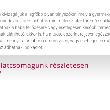
re kivizsgáljuk a legfőbb olyan tényezőket, mely a gyerme
k mindazon káros behatás minimális szintre történő csök
hatnak a baba fejlődésére, vagy esetlegesen későbbi terh
k ajánlható, akkor is, ha a tudtuk szerint teljesen egés
l mennyit ajánlott maximum várni, vagy esetlegesen már 
z adhatnak indikációt.
álatcsomagunk részletesen
!