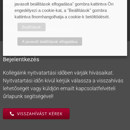
Istenhegyi Géndiagnosztikai, Nőgyógyászati és
javasolt beállítások elfogadása" gombra kattintva Ön
Családtervezési Centrum
engedélyezi a cookie-kat, a "Beállítások" gombra
kattintva finomhangolhatja a cookie-k betöltődését.
Beállítások
1125 Budapest, Zalatnai utca 2.
A javasolt beállítások elfogadása
Bejelentkezés
Kollégáink nyitvatartási időben várják hívásaikat.
Nyitvatartási időn kívül kérjük válassza a visszahívás
lehetőségét vagy küldjön emailt kapcsolatfelvételi
űrlapunk segítségével!
VISSZAHÍVÁST KÉREK