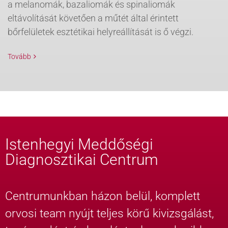
a melanomák, bazaliomák és spinaliomák
eltávolítását követően a műtét által érintett
bőrfelületek esztétikai helyreállítását is ő végzi.
Tovább
Istenhegyi Meddőségi
Diagnosztikai Centrum
Centrumunkban házon belül, komplett
orvosi team nyújt teljes körű kivizsgálást,