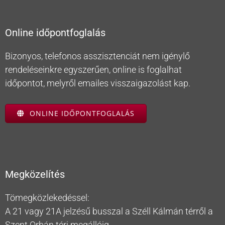
Online időpontfoglalás
Bizonyos, telefonos asszisztenciát nem igénylő
rendeléseinkre egyszerűen, online is foglalhat
időpontot, melyről emailes visszaigazolást kap.
ONLINE IDŐPONTFOGLALÁS
Megközelítés
Tömegközlekedéssel:
A 21 vagy 21A jelzésű busszal a Széll Kálmán térről a
Szent Orbán téri megállóig