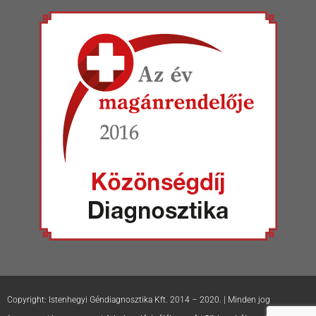
Copyright: Istenhegyi Géndiagnosztika Kft. 2014 – 2020. | Minden jog