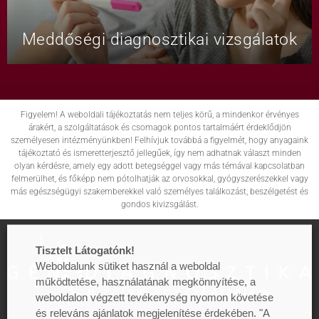
Meddőségi diagnosztikai vizsgálatok
Figyelem! A weboldali tájékoztatás nem teljes körű, a mindenkor érvényes
árakért, a szolgáltatások és csomagok pontos tartalmáért érdeklődjön
személyesen intézményünkben! Felhívjuk továbbá a figyelmét, hogy anyagaink
tájékoztató és ismeretterjesztő jellegűek, így nem adhatnak választ minden
olyan kérdésre, amely egy adott betegséggel vagy más témával kapcsolatban
felmerülhet, és főképp nem pótolhatják az orvosokkal, gyógyszerészekkel vagy
más egészségügyi szakemberekkel való személyes találkozást, beszélgetést és
gondos kivizsgálást.
Tisztelt Látogatónk!
Weboldalunk sütiket használ a weboldal
működtetése, használatának megkönnyítése, a
weboldalon végzett tevékenység nyomon követése
és releváns ajánlatok megjelenítése érdekében. "A