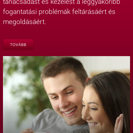
tanácsadást és kezelést a leggyakoribb
fogantatási problémák feltárásáért és
megoldásáért.
TOVÁBB