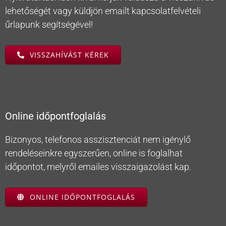
lehetőségét vagy küldjön emailt kapcsolatfelvételi
űrlapunk segítségével!
VISSZAHÍVÁST KÉREK
Online időpontfoglalás
Bizonyos, telefonos asszisztenciát nem igénylő
rendeléseinkre egyszerűen, online is foglalhat
időpontot, melyről emailes visszaigazolást kap.
ONLINE IDŐPONTFOGLALÁS