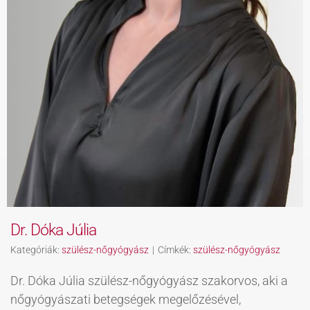
Dr. Dóka Júlia
Kategóriák:
szülész-nőgyógyász
|
Címkék:
szülész-nőgyógyász
Dr. Dóka Júlia szülész-nőgyógyász szakorvos, aki a
nőgyógyászati betegségek megelőzésével,