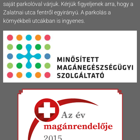
saját parkolóval várjuk. Kérjük figyeljenek arra, hogy a
Zalatnai utca fentről egyirányú. A parkolás a
környékbeli utcákban is ingyenes.