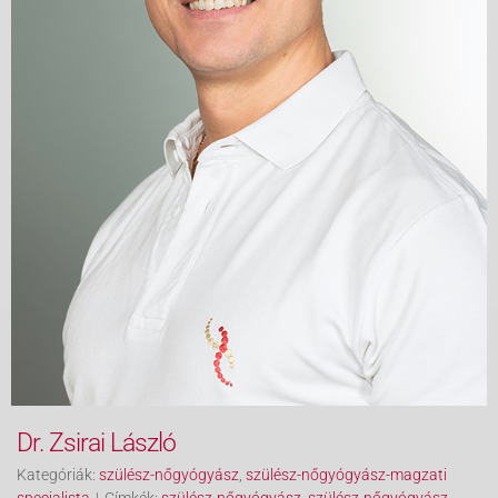
Dr. Zsirai László
Kategóriák:
szülész-nőgyógyász
,
szülész-nőgyógyász-magzati
specialista
|
Címkék:
szülész-nőgyógyász
,
szülész-nőgyógyász-