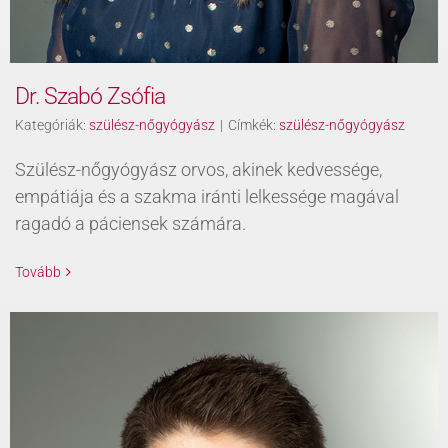
Dr. Szabó Zsófia
Kategóriák:
szülész-nőgyógyász
|
Címkék:
szülész-nőgyógyász
Szülész-nőgyógyász orvos, akinek kedvessége,
empátiája és a szakma iránti lelkessége magával
ragadó a páciensek számára.
Tovább