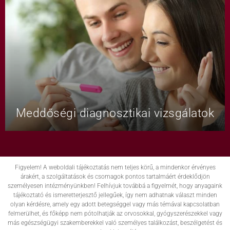
Meddőségi diagnosztikai vizsgálatok
Figyelem! A weboldali tájékoztatás nem teljes körű, a mindenkor érvényes
árakért, a szolgáltatások és csomagok pontos tartalmáért érdeklődjön
személyesen intézményünkben! Felhívjuk továbbá a figyelmét, hogy anyagaink
tájékoztató és ismeretterjesztő jellegűek, így nem adhatnak választ minden
olyan kérdésre, amely egy adott betegséggel vagy más témával kapcsolatban
felmerülhet, és főképp nem pótolhatják az orvosokkal, gyógyszerészekkel vagy
más egészségügyi szakemberekkel való személyes találkozást, beszélgetést és