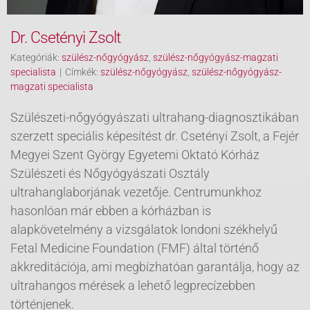
Dr. Csetényi Zsolt
Kategóriák:
szülész-nőgyógyász
,
szülész-nőgyógyász-magzati
specialista
|
Címkék:
szülész-nőgyógyász
,
szülész-nőgyógyász-
magzati specialista
Szülészeti-nőgyógyászati ultrahang-diagnosztikában
szerzett speciális képesítést dr. Csetényi Zsolt, a Fejér
Megyei Szent György Egyetemi Oktató Kórház
Szülészeti és Nőgyógyászati Osztály
ultrahanglaborjának vezetője. Centrumunkhoz
hasonlóan már ebben a kórházban is
alapkövetelmény a vizsgálatok londoni székhelyű
Fetal Medicine Foundation (FMF) által történő
akkreditációja, ami megbízhatóan garantálja, hogy az
ultrahangos mérések a lehető legprecízebben
történjenek.