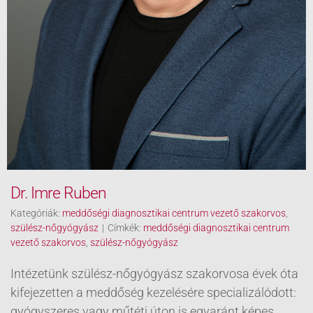
Dr. Imre Ruben
Kategóriák:
meddőségi diagnosztikai centrum vezető szakorvos
,
szülész-nőgyógyász
|
Címkék:
meddőségi diagnosztikai centrum
vezető szakorvos
,
szülész-nőgyógyász
Intézetünk szülész-nőgyógyász szakorvosa évek óta
kifejezetten a meddőség kezelésére specializálódott:
gyógyszeres vagy műtéti úton is egyaránt képes