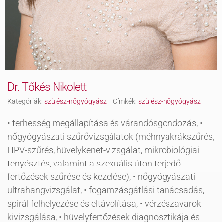
Dr. Tőkés Nikolett
Kategóriák:
szülész-nőgyógyász
|
Címkék:
szülész-nőgyógyász
• terhesség megállapítása és várandósgondozás, •
nőgyógyászati szűrővizsgálatok (méhnyakrákszűrés,
HPV-szűrés, hüvelykenet-vizsgálat, mikrobiológiai
tenyésztés, valamint a szexuális úton terjedő
fertőzések szűrése és kezelése), • nőgyógyászati
ultrahangvizsgálat, • fogamzásgátlási tanácsadás,
spirál felhelyezése és eltávolítása, • vérzészavarok
kivizsgálása, • hüvelyfertőzések diagnosztikája és