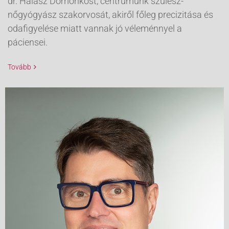
dr. Halász Domonkost, centrumunk szülész-
nőgyógyász szakorvosát, akiről főleg precizitása és
odafigyelése miatt vannak jó véleménnyel a
páciensei.
Tovább