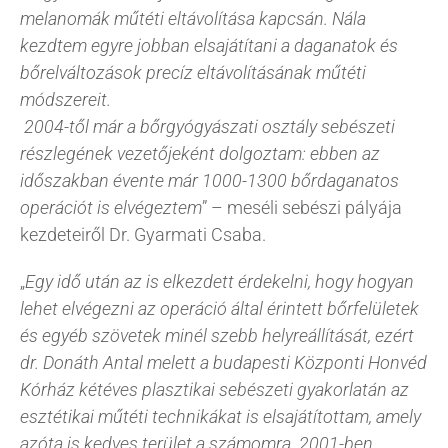
melanomák műtéti eltávolítása kapcsán. Nála
kezdtem egyre jobban elsajátítani a daganatok és
bőrelváltozások precíz eltávolításának műtéti
módszereit.
2004-től már a bőrgyógyászati osztály sebészeti
részlegének vezetőjeként dolgoztam: ebben az
időszakban évente már 1000-1300 bőrdaganatos
operációt is elvégeztem
” – meséli sebészi pályája
kezdeteiről Dr. Gyarmati Csaba.
„
Egy idő után az is elkezdett érdekelni, hogy hogyan
lehet elvégezni az operáció által érintett bőrfelületek
és egyéb szövetek minél szebb helyreállítását, ezért
dr. Donáth Antal melett a budapesti Központi Honvéd
Kórház kétéves plasztikai sebészeti gyakorlatán az
esztétikai műtéti technikákat is elsajátítottam, amely
azóta is kedves terület a számomra. 2001-ben