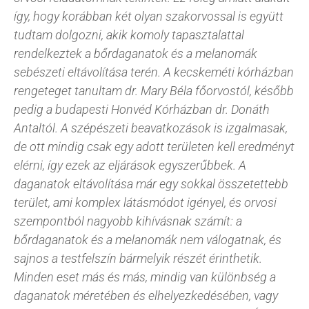
így, hogy korábban két olyan szakorvossal is együtt
tudtam dolgozni, akik komoly tapasztalattal
rendelkeztek a bőrdaganatok és a melanomák
sebészeti eltávolítása terén. A kecskeméti kórházban
rengeteget tanultam dr. Mary Béla főorvostól, később
pedig a budapesti Honvéd Kórházban dr. Donáth
Antaltól. A szépészeti beavatkozások is izgalmasak,
de ott mindig csak egy adott területen kell eredményt
elérni, így ezek az eljárások egyszerűbbek. A
daganatok eltávolítása már egy sokkal összetettebb
terület, ami komplex látásmódot igényel, és orvosi
szempontból nagyobb kihívásnak számít: a
bőrdaganatok és a melanomák nem válogatnak, és
sajnos a testfelszín bármelyik részét érinthetik.
Minden eset más és más, mindig van különbség a
daganatok méretében és elhelyezkedésében, vagy