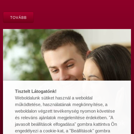
TOVÁBB
Tisztelt Látogatónk!
Weboldalunk sütiket használ a weboldal
működtetése, használatának megkönnyítése, a
weboldalon végzett tevékenység nyomon követése
és releváns ajánlatok megjelenítése érdekében. "A
Meddőségi diagnosztikai vizsgálatok
javasolt beállítások elfogadása" gombra kattintva Ön
engedélyezi a cookie-kat, a "Beállítások" gombra