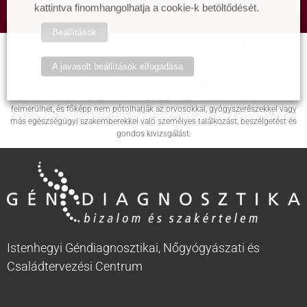
kattintva finomhangolhatja a cookie-k betöltődését.
Beállítások
Figyelem! A weboldali tájékoztatás nem teljes körű, a mindenkor érvényes
árakért, a szolgáltatások és csomagok pontos tartalmáért érdeklődjön
A javasolt beállítások elfogadása
személyesen intézményünkben! Felhívjuk továbbá a figyelmét, hogy anyagaink
tájékoztató és ismeretterjesztő jellegűek, így nem adhatnak választ minden
olyan kérdésre, amely egy adott betegséggel vagy más témával kapcsolatban
felmerülhet, és főképp nem pótolhatják az orvosokkal, gyógyszerészekkel vagy
más egészségügyi szakemberekkel való személyes találkozást, beszélgetést és
gondos kivizsgálást.
Istenhegyi Géndiagnosztikai, Nőgyógyászati és
Családtervezési Centrum