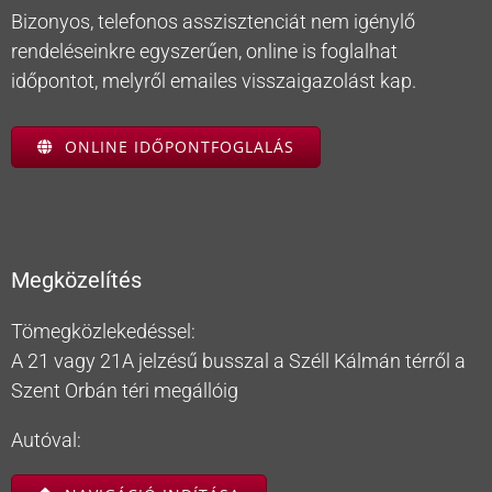
Bizonyos, telefonos asszisztenciát nem igénylő
rendeléseinkre egyszerűen, online is foglalhat
időpontot, melyről emailes visszaigazolást kap.
ONLINE IDŐPONTFOGLALÁS
Megközelítés
Tömegközlekedéssel:
A 21 vagy 21A jelzésű busszal a Széll Kálmán térről a
Szent Orbán téri megállóig
Autóval: