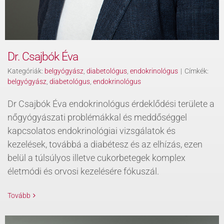
Dr. Csajbók Éva
Kategóriák:
belgyógyász
,
diabetológus
,
endokrinológus
|
Címkék:
belgyógyász
,
diabetológus
,
endokrinológus
Dr Csajbók Éva endokrinológus érdeklődési területe a
nőgyógyászati problémákkal és meddőséggel
kapcsolatos endokrinológiai vizsgálatok és
kezelések, továbbá a diabétesz és az elhízás, ezen
belül a túlsúlyos illetve cukorbetegek komplex
életmódi és orvosi kezelésére fókuszál.
Tovább