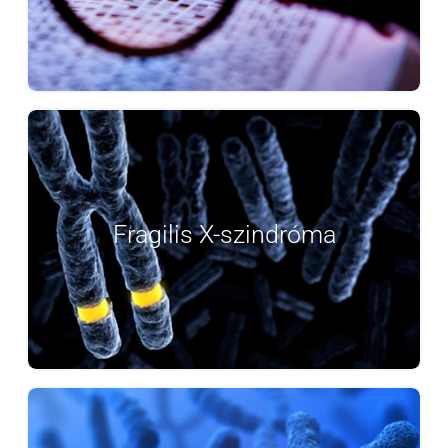
fokozatosan súlyosbodó izomsorvadás, akár
Részletek
az izomzat teljes bénulása.
Előfordulás: Férfiak 1:4000, Nők
1:8000
csökkent intellektuális
A betegség tünetei:
Fragilis X-szindróma
képességek/ primer petefészek
elégtelenség/remegéses és
Részletek
mozgáskoordinációs zavar.
Előfordulás: 1:5000