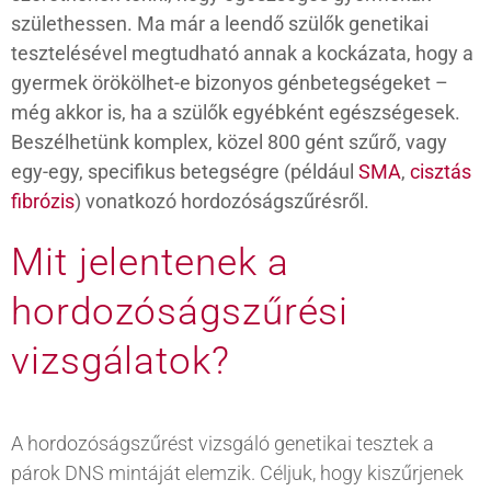
születhessen. Ma már a leendő szülők genetikai
tesztelésével megtudható annak a kockázata, hogy a
gyermek örökölhet-e bizonyos génbetegségeket –
még akkor is, ha a szülők egyébként egészségesek.
Beszélhetünk komplex, közel 800 gént szűrő, vagy
egy-egy, specifikus betegségre (például
SMA
,
cisztás
fibrózis
) vonatkozó hordozóságszűrésről.
Mit jelentenek a
hordozóságszűrési
vizsgálatok?
A hordozóságszűrést vizsgáló genetikai tesztek a
párok DNS mintáját elemzik. Céljuk, hogy kiszűrjenek