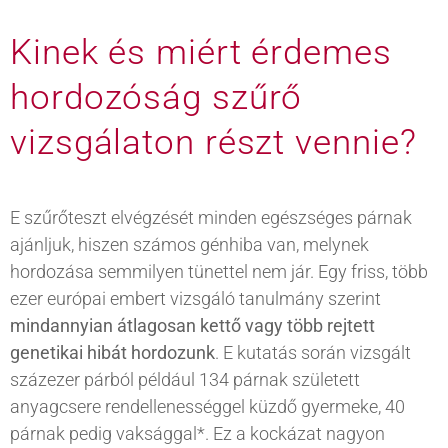
Kinek és miért érdemes
hordozóság szűrő
vizsgálaton részt vennie?
E szűrőteszt elvégzését minden egészséges párnak
ajánljuk, hiszen számos génhiba van, melynek
hordozása semmilyen tünettel nem jár. Egy friss, több
ezer európai embert vizsgáló tanulmány szerint
mindannyian átlagosan kettő vagy több rejtett
genetikai hibát hordozunk
. E kutatás során vizsgált
százezer párból például 134 párnak született
anyagcsere rendellenességgel küzdő gyermeke, 40
párnak pedig vaksággal*. Ez a kockázat nagyon