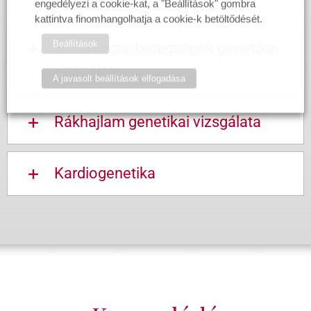
engedélyezi a cookie-kat, a "Beállítások" gombra
kattintva finomhangolhatja a cookie-k betöltődését.
Beállítások
Neurológiai betegségek genetikai
vizsgálata
A javasolt beállítások elfogadása
Rákhajlam genetikai vizsgálata
Kardiogenetika