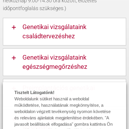
hétköznap 9:00-14:30 óra között, előzetes
időpontfoglalás szükséges.)
Genetikai vizsgálataink
családtervezéshez
Genetikai vizsgálataink
egészségmegőrzéshez
Preimplantációs genetikai
Tisztelt Látogatónk!
vizsgálataink
Weboldalunk sütiket használ a weboldal
működtetése, használatának megkönnyítése, a
weboldalon végzett tevékenység nyomon követése
Ritka betegségek genetikai
és releváns ajánlatok megjelenítése érdekében. "A
javasolt beállítások elfogadása" gombra kattintva Ön
vizsgálata