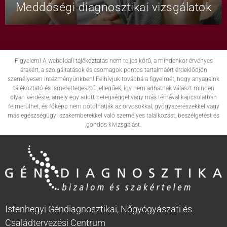
Meddőségi diagnosztikai vizsgálatok
Figyelem! A weboldali tájékoztatás nem teljes körű, a mindenkor érvényes
árakért, a szolgáltatások és csomagok pontos tartalmáért érdeklődjön
személyesen intézményünkben! Felhívjuk továbbá a figyelmét, hogy anyagaink
tájékoztató és ismeretterjesztő jellegűek, így nem adhatnak választ minden
olyan kérdésre, amely egy adott betegséggel vagy más témával kapcsolatban
felmerülhet, és főképp nem pótolhatják az orvosokkal, gyógyszerészekkel vagy
más egészségügyi szakemberekkel való személyes találkozást, beszélgetést és
gondos kivizsgálást.
Istenhegyi Géndiagnosztikai, Nőgyógyászati és
Családtervezési Centrum