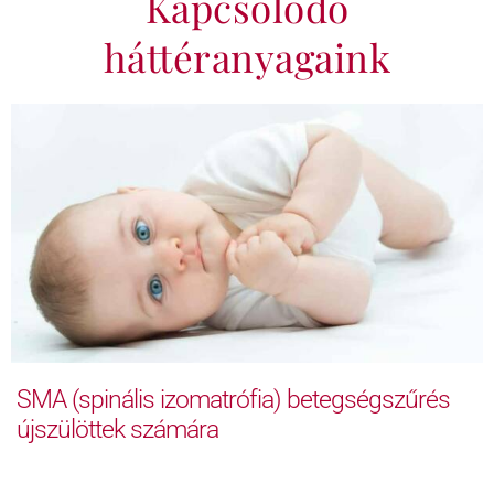
Kapcsolódó
háttéranyagaink
SMA (spinális izomatrófia) betegségszűrés
újszülöttek számára