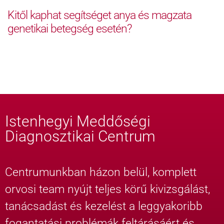
Kitől kaphat segítséget anya és magzata
genetikai betegség esetén?
Istenhegyi Meddőségi
Diagnosztikai Centrum
Centrumunkban házon belül, komplett
orvosi team nyújt teljes körű kivizsgálást,
tanácsadást és kezelést a leggyakoribb
fogantatási problémák feltárásáért és