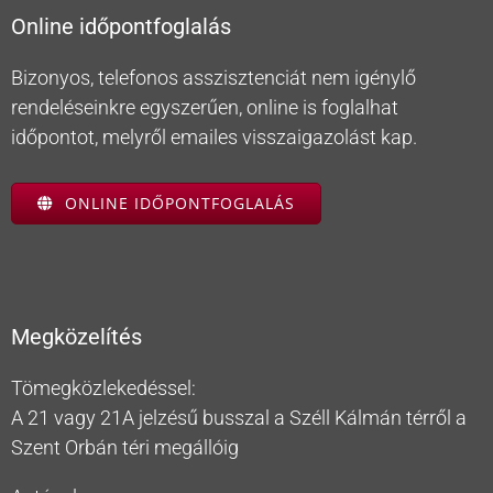
Online időpontfoglalás
Bizonyos, telefonos asszisztenciát nem igénylő
rendeléseinkre egyszerűen, online is foglalhat
időpontot, melyről emailes visszaigazolást kap.
ONLINE IDŐPONTFOGLALÁS
Megközelítés
Tömegközlekedéssel:
A 21 vagy 21A jelzésű busszal a Széll Kálmán térről a
Szent Orbán téri megállóig