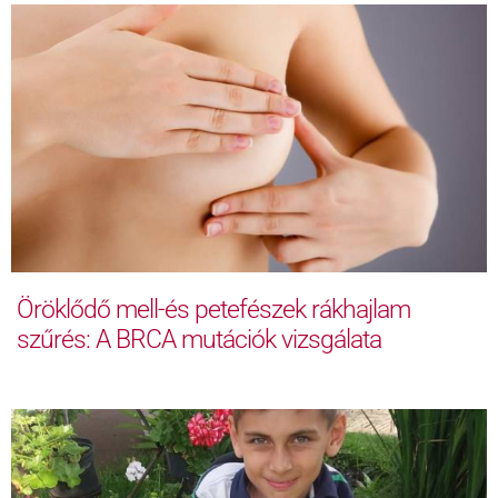
Öröklődő mell-és petefészek rákhajlam
szűrés: A BRCA mutációk vizsgálata