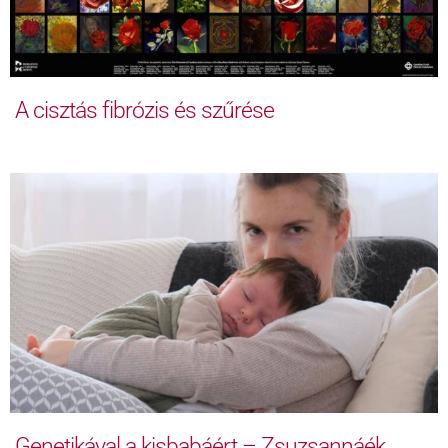
A cisztás fibrózis és szűrése
Genetikával a kisbabáért – Zsuzsannáék