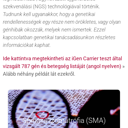
szekvenálási (NGS) technológiával történik.
Tudnunk kell ugyanakkor, hogy a genetikai
rendellenességek egy része nem örökletes, vagy olyan
génhibák okozzák, melyek nem ismertek. Ezzel
kapcsolatban genetikai tanácsadásunkon részletes
információkat kaphat.
Ide kattintva megtekintheti az iGen Carrier teszt által
vizsgált 787 gén és betegség listáját (angol nyelven)
»
Alább néhány példát lát ezekről.
Előfordulás: 1:6000
a gerincvelőben lévő
A betegség tünetei:
Spinális izomatrófia (SMA)
mozgató idegsejtek károsodása miatt