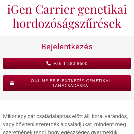
iGen Carrier genetikai
KAPCSOLAT
hordozóságszűrések
BLOG
Bejelentkezés
+36 1 580 8600
ONLINE BEJELENTKEZÉS GENETIKAI
TANÁCSADÁSRA
Mikor egy pár családalapítás előtt áll, korai várandós,
vagy bővíteni szeretnék a családjukat, mindent meg
szeretnének tenni, hogy egészséges gyermekük