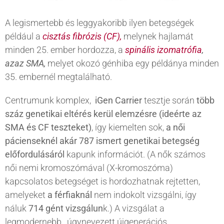
A legismertebb és leggyakoribb ilyen betegségek
például a
cisztás fibrózis (CF),
melynek hajlamát
minden 25. ember hordozza, a
spinális izomatrófia
,
azaz SMA,
melyet okozó génhiba egy példánya minden
35. embernél megtalálható.
Centrumunk komplex,
iGen Carrier
tesztje során
több
száz genetikai eltérés kerül elemzésre (ideérte az
SMA és CF teszteket)
, így kiemelten sok,
a női
pácienseknél akár 787 ismert genetikai betegség
előfordulásáról
kapunk információt. (A nők számos
női nemi kromoszómával (X-kromoszóma)
kapcsolatos betegséget is hordozhatnak rejtetten,
amelyeket
a férfiaknál
nem indokolt vizsgálni, így
náluk
714 gént vizsgálun
k.) A vizsgálat a
legmodernebb , úgynevezett újgenerációs