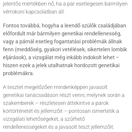
jelentős mértékben nő, ha a pár esetlegesen bármilyen
vérrokoni kapcsolatban áll.
Fontos továbbá, hogyha a leendő szülők családjában
előfordult már bármilyen genetikai rendellenesség,
vagy a párnál esetleg fogantatási problémák állnak
fenn (meddőség, gyakori vetélések, sikertelen lombik
eljárások), a vizsgálat még inkább indokolt lehet –
hiszen ezek a jelek utalhatnak hordozott genetikai
problémákra.
A tesztet megelőzően mindenképpen javasolt
genetikai tanácsadáson részt venni, melynek során a
szakemberek – részletesen áttekintve a párok
kórtörténetét és jellemzőit – pontosan ismertetik a
vizsgálati lehetőségeket, a szűrhető
rendellenességeket és a javasolt teszt jellemzőit.