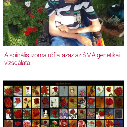
A spinális izomatrófia, azaz az SMA genetikai
vizsgálata