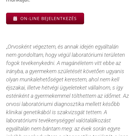
ON-LINE BEJELENTKEZÉS
„
Orvosként végeztem, és annak idején egyáltalán
nem gondoltam, hogy végül laboratóriumi területen
fogok tevékenykedni. A magánéletem vitt ebbe az
irányba, a gyermekem születését követően ugyanis
olyan munkalehetőséget kerestem, ahol nem kell
éjszakai, illetve hétvégi ügyeleteket vállalnom, s így
esténként a gyermekemmel tölthettem az időmet. Az
orvosi laboratóriumi diagnosztika mellett később
klinikai genetikából is szakvizsgát tettem. A
laboratóriumi tevékenységgel valótalálkozást
egyáltalán nem bántam meg: az évek során egyre