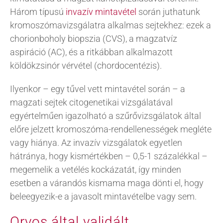
Három típusú
invazív mintavétel
során juthatunk
kromoszómavizsgálatra alkalmas sejtekhez: ezek a
chorionboholy biopszia (CVS), a magzatvíz
aspiráció (AC), és a ritkábban alkalmazott
köldökzsinór vérvétel (chordocentézis).
Ilyenkor – egy tűvel vett mintavétel során – a
magzati sejtek citogenetikai vizsgálatával
egyértelműen igazolható a szűrővizsgálatok által
előre jelzett kromoszóma-rendellenességek megléte
vagy hiánya. Az invazív vizsgálatok egyetlen
hátránya, hogy kismértékben – 0,5-1 százalékkal –
megemelik a vetélés kockázatát, így minden
esetben a várandós kismama maga dönti el, hogy
beleegyezik-e a javasolt mintavételbe vagy sem.
Orvos által validált