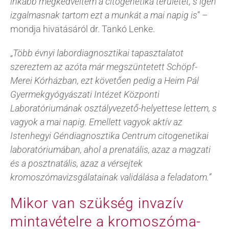
inkább megkedveltem a citogenetika területét, s igen
izgalmasnak tartom ezt a munkát a mai napig is
” –
mondja hivatásáról dr. Tankó Lenke.
„
Több évnyi labordiagnosztikai tapasztalatot
szereztem az azóta már megszüntetett Schöpf-
Merei Kórházban, ezt követően pedig a Heim Pál
Gyermekgyógyászati Intézet Központi
Laboratóriumának osztályvezető-helyettese lettem, s
vagyok a mai napig. Emellett vagyok aktív az
Istenhegyi Géndiagnosztika Centrum citogenetikai
laboratóriumában, ahol a prenatális, azaz a magzati
és a posztnatális, azaz a vérsejtek
kromoszómavizsgálatainak validálása a feladatom.”
Mikor van szükség invazív
mintavételre a kromoszóma-