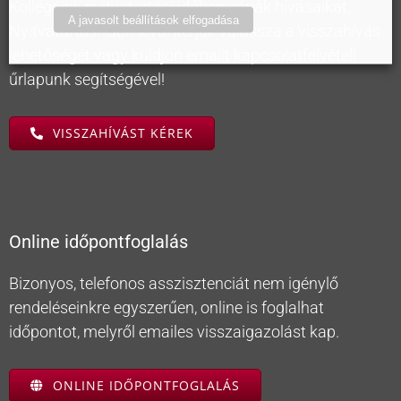
Kollégáink nyitvatartási időben várják hívásaikat.
A javasolt beállítások elfogadása
Nyitvatartási időn kívül kérjük válassza a visszahívás
lehetőségét vagy küldjön emailt kapcsolatfelvételi
űrlapunk segítségével!
VISSZAHÍVÁST KÉREK
Online időpontfoglalás
Bizonyos, telefonos asszisztenciát nem igénylő
rendeléseinkre egyszerűen, online is foglalhat
időpontot, melyről emailes visszaigazolást kap.
ONLINE IDŐPONTFOGLALÁS