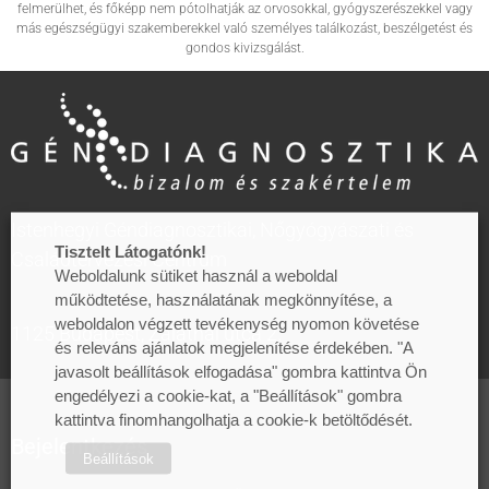
felmerülhet, és főképp nem pótolhatják az orvosokkal, gyógyszerészekkel vagy
más egészségügyi szakemberekkel való személyes találkozást, beszélgetést és
gondos kivizsgálást.
Istenhegyi Géndiagnosztikai, Nőgyógyászati és
Tisztelt Látogatónk!
Családtervezési Centrum
Weboldalunk sütiket használ a weboldal
működtetése, használatának megkönnyítése, a
weboldalon végzett tevékenység nyomon követése
1125 Budapest, Zalatnai utca 2.
és releváns ajánlatok megjelenítése érdekében. "A
javasolt beállítások elfogadása" gombra kattintva Ön
engedélyezi a cookie-kat, a "Beállítások" gombra
kattintva finomhangolhatja a cookie-k betöltődését.
Bejelentkezés
Beállítások