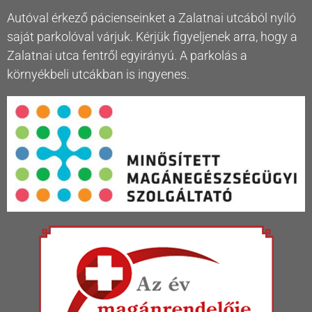
Autóval érkező pácienseinket a Zalatnai utcából nyíló
saját parkolóval várjuk. Kérjük figyeljenek arra, hogy a
Zalatnai utca fentről egyirányú. A parkolás a
környékbeli utcákban is ingyenes.