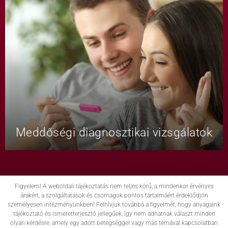
Meddőségi diagnosztikai vizsgálatok
Figyelem! A weboldali tájékoztatás nem teljes körű, a mindenkor érvényes
árakért, a szolgáltatások és csomagok pontos tartalmáért érdeklődjön
személyesen intézményünkben! Felhívjuk továbbá a figyelmét, hogy anyagaink
tájékoztató és ismeretterjesztő jellegűek, így nem adhatnak választ minden
olyan kérdésre, amely egy adott betegséggel vagy más témával kapcsolatban