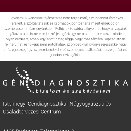
Figyelem! A weboldali tájékoztatás nem teljes körű, a mindenkor érvényes
árakért, a szolgáltatások és csomagok pontos tartalmáért érdeklődjön
személyesen intézményünkben! Felhívjuk továbbá a figyelmét, hogy anyagaink
tájékoztató és ismeretterjesztő jellegűek, így nem adhatnak választ minden
olyan kérdésre, amely egy adott betegséggel vagy más témával kapcsolatban
felmerülhet, és főképp nem pótolhatják az orvosokkal, gyógyszerészekkel vagy
más egészségügyi szakemberekkel való személyes találkozást, beszélgetést és
gondos kivizsgálást.
Istenhegyi Géndiagnosztikai, Nőgyógyászati és
Családtervezési Centrum