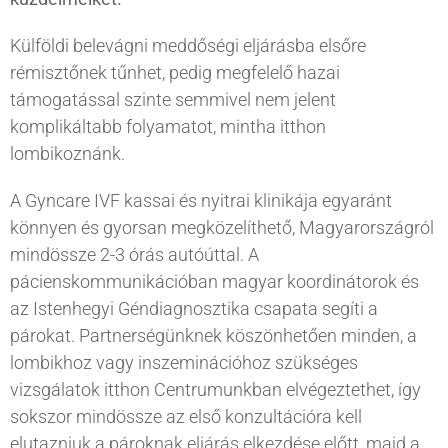
Külföldi belevágni meddőségi eljárásba elsőre
rémisztőnek tűnhet, pedig megfelelő hazai
támogatással szinte semmivel nem jelent
komplikáltabb folyamatot, mintha itthon
lombikoznánk.
A Gyncare IVF kassai és nyitrai klinikája egyaránt
könnyen és gyorsan megközelíthető, Magyarországról
mindössze 2-3 órás autóúttal. A
pácienskommunikációban magyar koordinátorok és
az Istenhegyi Géndiagnosztika csapata segíti a
párokat. Partnerségünknek köszönhetően minden, a
lombikhoz vagy inszeminációhoz szükséges
vizsgálatok itthon Centrumunkban elvégeztethet, így
sokszor mindössze az első konzultációra kell
elutazniuk a pároknak eljárás elkezdése előtt, majd a