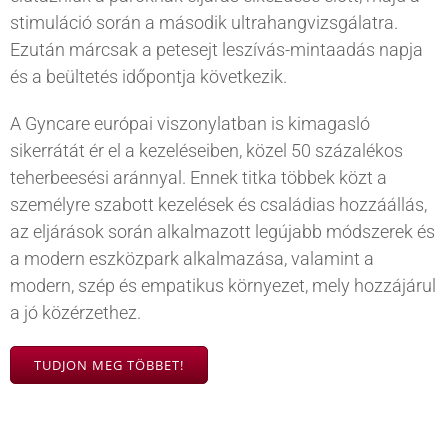
stimuláció során a második ultrahangvizsgálatra.
Ezután márcsak a petesejt leszívás-mintaadás napja
és a beültetés időpontja következik.
A Gyncare európai viszonylatban is kimagasló
sikerrátát ér el a kezeléseiben, közel 50 százalékos
teherbeesési aránnyal. Ennek titka többek közt a
személyre szabott kezelések és családias hozzáállás,
az eljárások során alkalmazott legújabb módszerek és
a modern eszközpark alkalmazása, valamint a
modern, szép és empatikus környezet, mely hozzájárul
a jó közérzethez.
TUDJON MEG TÖBBET!