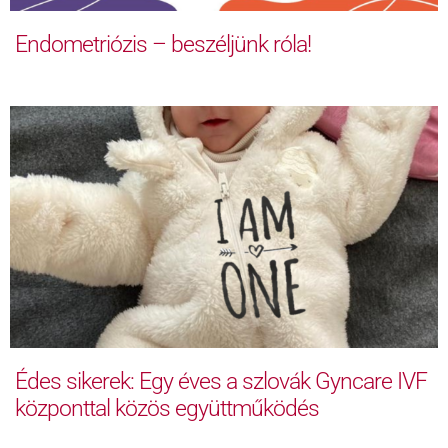
Endometriózis – beszéljünk róla!
Édes sikerek: Egy éves a szlovák Gyncare IVF
központtal közös együttműködés