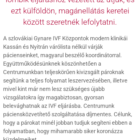
ezt külföldön, magánellátás keretei
között szeretnék lefolytatni.
A szlovákiai Gynare IVF Központok modern klinikái
Kassán és Nyitrán várólista nélkül várják
pácienseinket, magyarul beszélő koordinátorral.
Együttműködésünknek köszönhetően a
Centrumunkban teljeskörűen kivizsgált pároknak
segítünk a teljes folyamat leszervezésében, illetve
mivel kint már nem lesz szükséges újabb
vizsgálatokra így magabiztosan, gyorsan
belevághatnak az IVF eljárásba. Centrumunk
páciensközvetítető szolgáltatása díjmentes. Célunk,
hogy a párokat minél jobban tudjuk segíteni ebben a
folyamatban, hogy mihamarabb siker koronázza
küzdelmeiket.