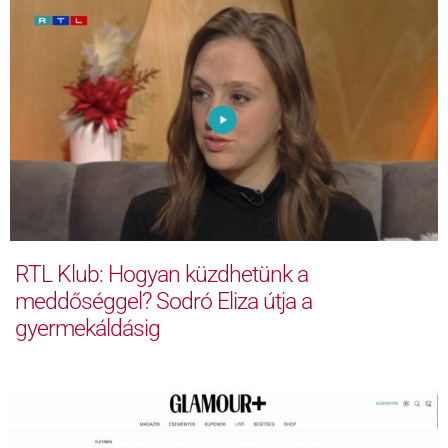
RTL Klub: Hogyan küzdhetünk a
meddőséggel? Sodró Eliza útja a
gyermekáldásig