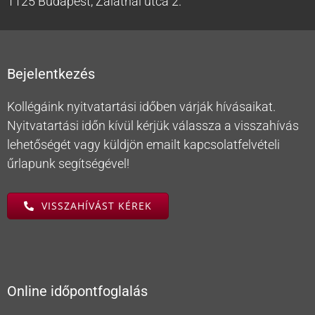
1125 Budapest, Zalatnai utca 2.
Bejelentkezés
Kollégáink nyitvatartási időben várják hívásaikat.
Nyitvatartási időn kívül kérjük válassza a visszahívás
lehetőségét vagy küldjön emailt kapcsolatfelvételi
űrlapunk segítségével!
VISSZAHÍVÁST KÉREK
Online időpontfoglalás