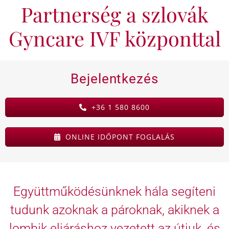
Partnerség a szlovák
KAPCSOLAT
Gyncare IVF központtal
BLOG
Bejelentkezés
+36 1 580 8600
ONLINE IDŐPONT FOGLALÁS
Együttműködésünknek hála segíteni
tudunk azoknak a pároknak, akiknek a
lombik eljáráshoz vezetett az útjuk, és