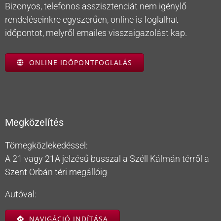
Bizonyos, telefonos asszisztenciát nem igénylő
rendeléseinkre egyszerűen, online is foglalhat
időpontot, melyről emailes visszaigazolást kap.
ONLINE IDŐPONTFOGLALÁS
Megközelítés
Tömegközlekedéssel:
A 21 vagy 21A jelzésű busszal a Széll Kálmán térről a
Szent Orbán téri megállóig
Autóval:
NAVIGÁCIÓ INDÍTÁSA