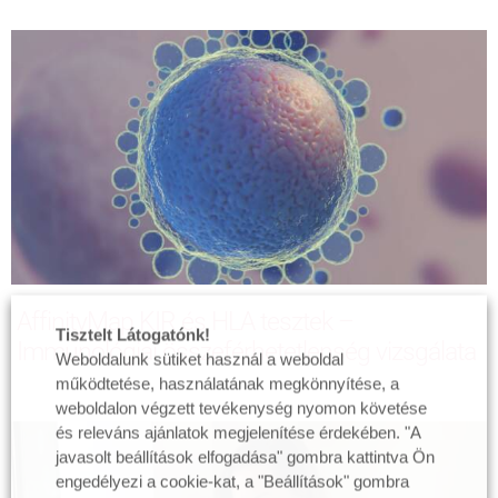
AffinityMap KIR és HLA tesztek –
Tisztelt Látogatónk!
Immunológiai összeférhetetlenség vizsgálata
Weboldalunk sütiket használ a weboldal
működtetése, használatának megkönnyítése, a
weboldalon végzett tevékenység nyomon követése
és releváns ajánlatok megjelenítése érdekében. "A
javasolt beállítások elfogadása" gombra kattintva Ön
engedélyezi a cookie-kat, a "Beállítások" gombra