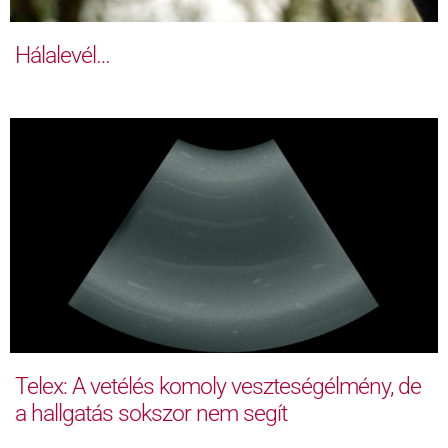
Hálalevél…
Telex: A vetélés komoly veszteségélmény, de
a hallgatás sokszor nem segít