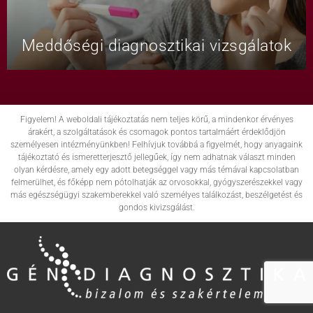
Meddőségi diagnosztikai vizsgálatok
Figyelem! A weboldali tájékoztatás nem teljes körű, a mindenkor érvényes
árakért, a szolgáltatások és csomagok pontos tartalmáért érdeklődjön
személyesen intézményünkben! Felhívjuk továbbá a figyelmét, hogy anyagaink
tájékoztató és ismeretterjesztő jellegűek, így nem adhatnak választ minden
olyan kérdésre, amely egy adott betegséggel vagy más témával kapcsolatban
felmerülhet, és főképp nem pótolhatják az orvosokkal, gyógyszerészekkel vagy
más egészségügyi szakemberekkel való személyes találkozást, beszélgetést és
gondos kivizsgálást.