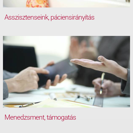
Asszisztenseink, páciensirányítás
Menedzsment, támogatás