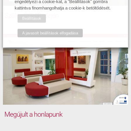
engedélyezi a cookie-kat, a "Beállítások" gombra
kattintva finomhangolhatja a cookie-k betöltődését.
Szülés COVID idején
Beállítások
A javasolt beállítások elfogadása
Megújult a honlapunk