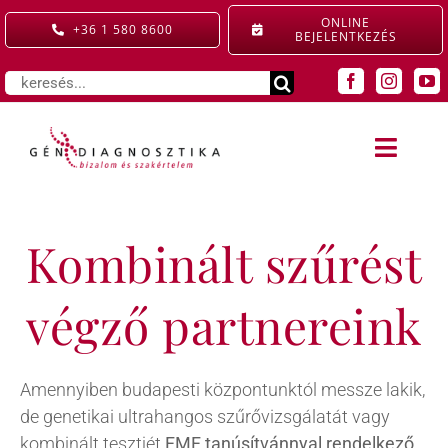
Kihagyás
ONLINE
+36 1 580 8600
BEJELENTKEZÉS
Keresés...
Toggle
Naviga
SZOLGÁLTATÁSAINK
Kombinált szűrést
KIEMELT ELLÁTÁS
végző partnereink
GYERMEKRENDELŐ
ÁRAINK
Amennyiben budapesti központunktól messze lakik,
de genetikai ultrahangos szűrővizsgálatát vagy
kombinált tesztjét
RÓLUNK
FMF tanúsítvánnyal rendelkező,