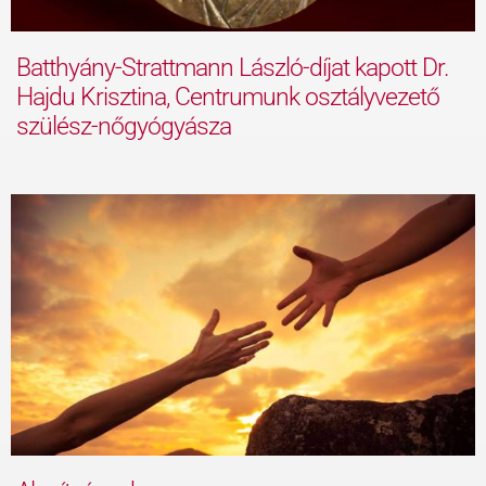
Batthyány-Strattmann László-díjat kapott Dr.
Hajdu Krisztina, Centrumunk osztályvezető
szülész-nőgyógyásza