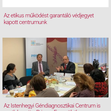
Az etikus működést garantáló védjegyet
kapott centrumunk
Az Istenhegyi Géndiagnosztikai Centrum is