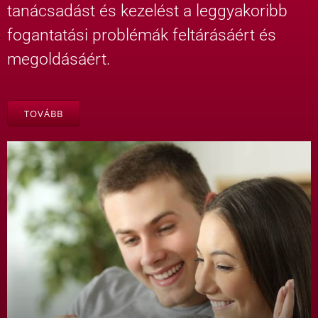
tanácsadást és kezelést a leggyakoribb
fogantatási problémák feltárásáért és
megoldásáért.
TOVÁBB