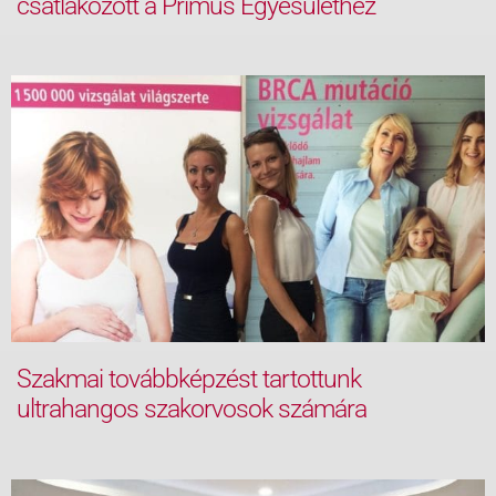
csatlakozott a Primus Egyesülethez
Szakmai továbbképzést tartottunk
ultrahangos szakorvosok számára