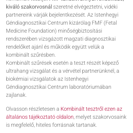
kiváló szakorvosnál
szeretné elvégeztetni, vidéki
partnereink várják bejelentkezését. Az Istenhegyi
KAPCSOLAT
Géndiagnosztikai Centrum kizárólag FMF (Fetal
Medicine Foundation) minőségbiztosítási
BLOG
rendszerében vizsgázott magzati diagnosztikai
rendelőket ajánl és működik együtt velük a
kombinált szűrésben.
Kombinált szűrések esetén a teszt részét képező
ultrahang vizsgálat és a vérvétel partnerünknél, a
biokémiai vizsgálatok az Istenhegyi
Géndiagnosztikai Centrum laboratóriumában
zajlanak.
Olvasson részletesen a
Kombinált tesztről ezen az
általános tájékoztató oldalon
, melyet szakorvosaink
is megfelelő, hiteles forrásnak tartanak.