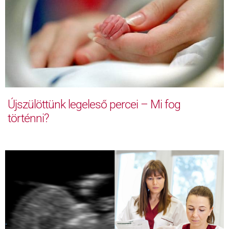
Újszülöttünk legeleső percei – Mi fog
történni?