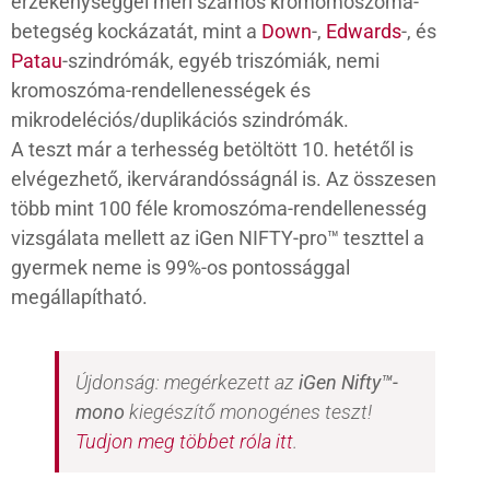
érzékenységgel méri számos kromomoszóma-
betegség kockázatát, mint a
Down
-,
Edwards
-, és
Patau
-szindrómák, egyéb triszómiák, nemi
kromoszóma-rendellenességek és
mikrodeléciós/duplikációs szindrómák.
A teszt már a terhesség betöltött 10. hetétől is
elvégezhető, ikervárandósságnál is. Az összesen
több mint 100 féle kromoszóma-rendellenesség
vizsgálata mellett az iGen NIFTY-pro™ teszttel a
gyermek neme is 99%-os pontossággal
megállapítható.
Újdonság: megérkezett az
iGen Nifty™-
mono
kiegészítő monogénes teszt!
Tudjon meg többet róla itt
.