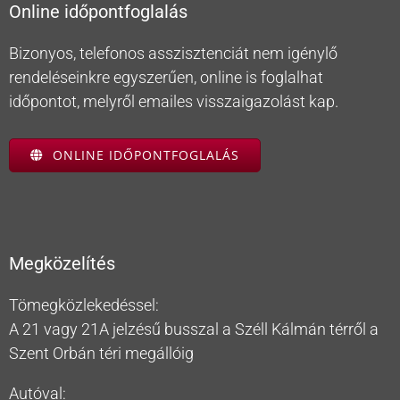
Online időpontfoglalás
Bizonyos, telefonos asszisztenciát nem igénylő
rendeléseinkre egyszerűen, online is foglalhat
időpontot, melyről emailes visszaigazolást kap.
ONLINE IDŐPONTFOGLALÁS
Megközelítés
Tömegközlekedéssel:
A 21 vagy 21A jelzésű busszal a Széll Kálmán térről a
Szent Orbán téri megállóig
Autóval: