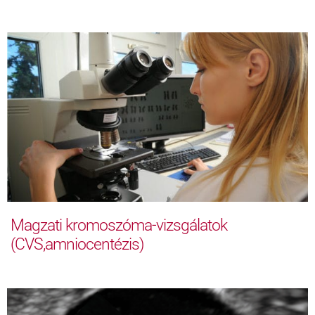
Magzati kromoszóma-vizsgálatok
(CVS,amniocentézis)