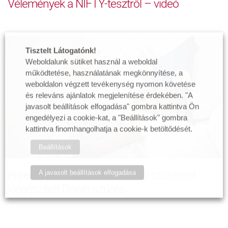
Vélemények a NIFTY-tesztről – videó
Tisztelt Látogatónk!
Weboldalunk sütiket használ a weboldal
működtetése, használatának megkönnyítése, a
weboldalon végzett tevékenység nyomon követése
és releváns ajánlatok megjelenítése érdekében. "A
javasolt beállítások elfogadása" gombra kattintva Ön
engedélyezi a cookie-kat, a "Beállítások" gombra
kattintva finomhangolhatja a cookie-k betöltődését.
Beállítások
Preeclampsia (preeklampszia) szűréssel
A javasolt beállítások elfogadása
kiegészített Down-szűrés