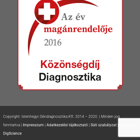
Copyright: Istenhegyi Géndiagnosztika Kft. 2014 – 2020. | Minden jog
fenntartva |
Impresszum
|
Adatkezelési tájékoztató
|
Süti szabályzat
| Készítette:
DigScience