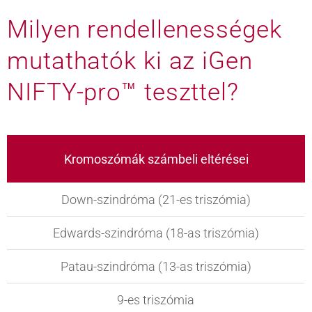
Milyen rendellenességek
mutathatók ki az iGen
NIFTY-pro™ teszttel?
Kromoszómák számbeli eltérései
Down-szindróma (21-es triszómia)
Edwards-szindróma (18-as triszómia)
Patau-szindróma (13-as triszómia)
9-es triszómia