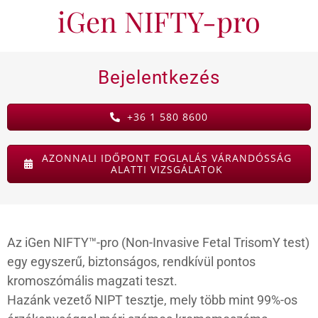
iGen NIFTY-pro
KAPCSOLAT
Bejelentkezés
BLOG
+36 1 580 8600
AZONNALI IDŐPONT FOGLALÁS VÁRANDÓSSÁG
ALATTI VIZSGÁLATOK
Az iGen NIFTY™-pro (Non-Invasive Fetal TrisomY test)
egy egyszerű, biztonságos, rendkívül pontos
kromoszómális magzati teszt.
Hazánk vezető NIPT tesztje, mely több mint 99%-os