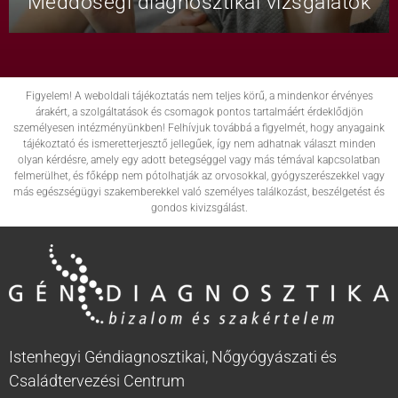
Meddőségi diagnosztikai vizsgálatok
Figyelem! A weboldali tájékoztatás nem teljes körű, a mindenkor érvényes
árakért, a szolgáltatások és csomagok pontos tartalmáért érdeklődjön
személyesen intézményünkben! Felhívjuk továbbá a figyelmét, hogy anyagaink
tájékoztató és ismeretterjesztő jellegűek, így nem adhatnak választ minden
olyan kérdésre, amely egy adott betegséggel vagy más témával kapcsolatban
felmerülhet, és főképp nem pótolhatják az orvosokkal, gyógyszerészekkel vagy
más egészségügyi szakemberekkel való személyes találkozást, beszélgetést és
gondos kivizsgálást.
Istenhegyi Géndiagnosztikai, Nőgyógyászati és
Családtervezési Centrum