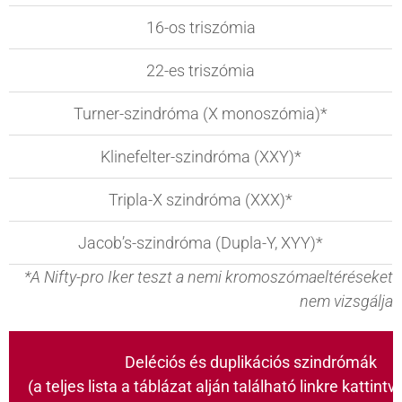
16-os triszómia
22-es triszómia
Turner-szindróma (X monoszómia)*
Klinefelter-szindróma (XXY)*
Tripla-X szindróma (XXX)*
Jacob’s-szindróma (Dupla-Y, XYY)*
*A Nifty-pro Iker teszt a nemi kromoszómaeltéréseket
nem vizsgálja
Deléciós és duplikációs szindrómák
(a teljes lista a táblázat alján található linkre kattintv