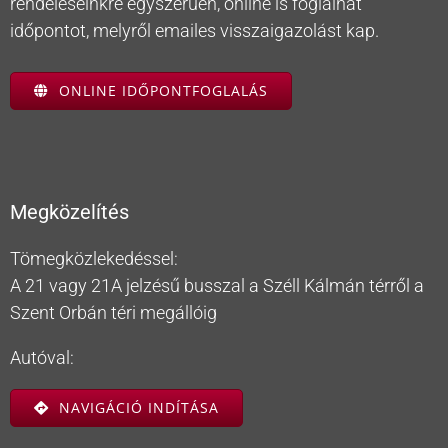
rendeléseinkre egyszerűen, online is foglalhat
időpontot, melyről emailes visszaigazolást kap.
ONLINE IDŐPONTFOGLALÁS
Megközelítés
Tömegközlekedéssel:
A 21 vagy 21A jelzésű busszal a Széll Kálmán térről a
Szent Orbán téri megállóig
Autóval:
NAVIGÁCIÓ INDÍTÁSA