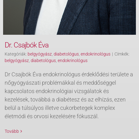
Dr. Csajbók Éva
Kategóriák:
belgyógyász
,
diabetológus
,
endokrinológus
|
Címkék:
belgyógyász
,
diabetológus
,
endokrinológus
Dr Csajbók Éva endokrinológus érdeklődési területe a
nőgyógyászati problémákkal és meddőséggel
kapcsolatos endokrinológiai vizsgálatok és
kezelések, továbbá a diabétesz és az elhízás, ezen
belül a túlsúlyos illetve cukorbetegek komplex
életmódi és orvosi kezelésére fókuszál.
Tovább