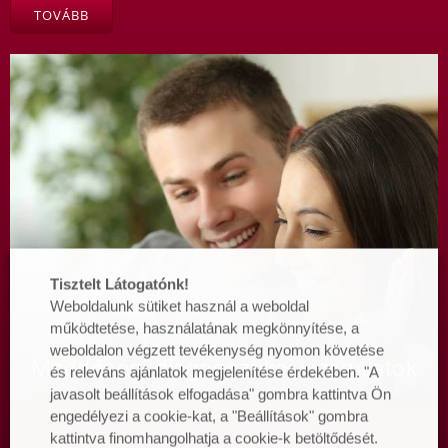
TOVÁBB
Tisztelt Látogatónk!
Weboldalunk sütiket használ a weboldal
működtetése, használatának megkönnyítése, a
weboldalon végzett tevékenység nyomon követése
Meddőségi diagnosztikai vizsgálatok
és releváns ajánlatok megjelenítése érdekében. "A
javasolt beállítások elfogadása" gombra kattintva Ön
engedélyezi a cookie-kat, a "Beállítások" gombra
kattintva finomhangolhatja a cookie-k betöltődését.