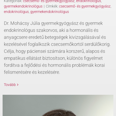
Kategóriák:
csecsemő- és gyermekgyógyász
,
endokrinológus
,
gyermekendokrinológus
|
Címkék:
csecsemő- és gyermekgyógyász
,
endokrinológus
,
gyermekendokrinológus
Dr. Mohácsy Júlia gyermekgyógyász és gyermek
endokrinológus szakorvos, aki a hormonális és
anyagcsere eredetű betegségek kivizsgálásával és
kezelésével foglalkozik csecsemőkortól serdülőkorig.
Célja, hogy páciensei számára korszerű, alapos és
empatikus ellátást biztosítson, különös figyelmet
fordítva a fejlődési és hormonális problémák korai
felismerésére és kezelésére.
Tovább