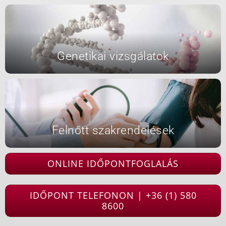
Genetikai vizsgálatok
Felnőtt szakrendelések
ONLINE IDŐPONTFOGLALÁS
IDŐPONT TELEFONON | +36 (1) 580
8600