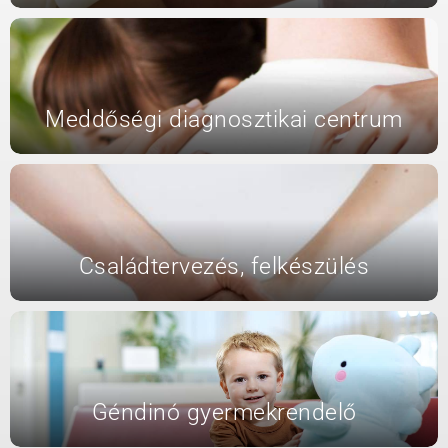
Meddőségi diagnosztikai centrum
Családtervezés, felkészülés
Géndinó gyermekrendelő