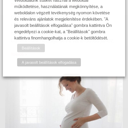
Weboldalunk sütiket használ a weboldal
Diabetológia
,
Meddőség
,
Médiamegjelenés
működtetése, használatának megkönnyítése, a
weboldalon végzett tevékenység nyomon követése
Sodró Eliza az RTL Klub Reggeli-című
és releváns ajánlatok megjelenítése érdekében. "A
műsorában mesélt a babáért folytatott
javasolt beállítások elfogadása" gombra kattintva Ön
engedélyezi a cookie-kat, a "Beállítások" gombra
küzdelméről és arról, hogy hogyan tudott
kattintva finomhangolhatja a cookie-k betöltődését.
Centrumunk hozzájárulni a várandósságához.
Beállítások
Tovább
A javasolt beállítások elfogadása