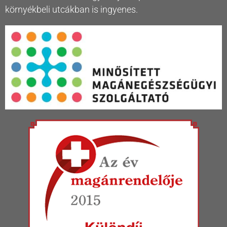
környékbeli utcákban is ingyenes.