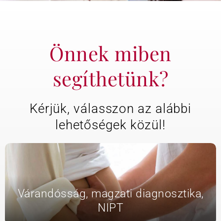
KAPCSOLAT
Önnek miben
BLOG
segíthetünk?
Kérjük, válasszon az alábbi
lehetőségek közül!
Várandósság, magzati diagnosztika,
NIPT