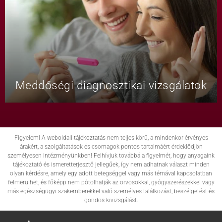
Meddőségi diagnosztikai vizsgálatok
Figyelem! A weboldali tájékoztatás nem teljes körű, a mindenkor érvényes
árakért, a szolgáltatások és csomagok pontos tartalmáért érdeklődjön
személyesen intézményünkben! Felhívjuk továbbá a figyelmét, hogy anyagaink
tájékoztató és ismeretterjesztő jellegűek, így nem adhatnak választ minden
olyan kérdésre, amely egy adott betegséggel vagy más témával kapcsolatban
felmerülhet, és főképp nem pótolhatják az orvosokkal, gyógyszerészekkel vagy
más egészségügyi szakemberekkel való személyes találkozást, beszélgetést és
gondos kivizsgálást.