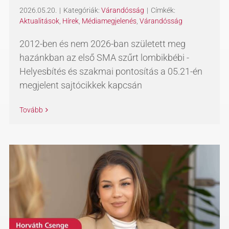
2026.05.20.
|
Kategóriák:
Várandósság
|
Címkék:
Aktualitások
,
Hírek
,
Médiamegjelenés
,
Várandósság
2012-ben és nem 2026-ban született meg
hazánkban az első SMA szűrt lombikbébi -
Helyesbítés és szakmai pontosítás a 05.21-én
megjelent sajtócikkek kapcsán
Tovább