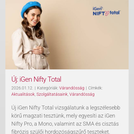
Új: iGen Nifty Total
2026.01.12.
|
Kategóriák:
Várandósság
|
Címkék:
Aktualitások
,
Szolgáltatásaink
,
Várandósság
Új iGen Nifty Total vizsgálatunk a legszélesebb
körű magzati tesztünk, mely egyesíti az iGen
Nifty Pro, a Mono, valamint az SMA és cisztás
fibrózis szülői hordozóságszűrő teszteket.