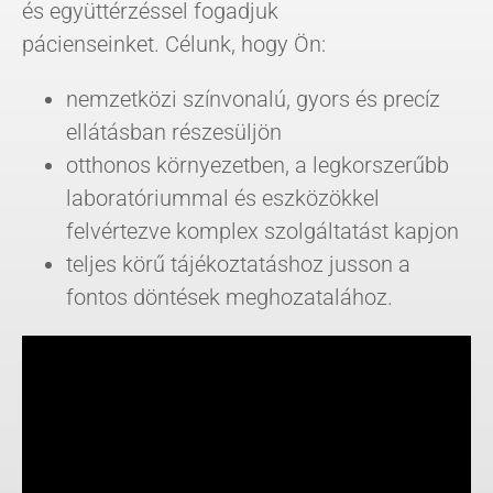
és együttérzéssel fogadjuk
pácienseinket. Célunk, hogy Ön:
nemzetközi színvonalú, gyors és precíz
ellátásban részesüljön
otthonos környezetben, a legkorszerűbb
laboratóriummal és eszközökkel
felvértezve komplex szolgáltatást kapjon
teljes körű tájékoztatáshoz jusson a
fontos döntések meghozatalához.