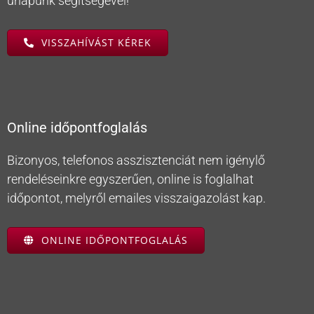
űrlapunk segítségével!
VISSZAHÍVÁST KÉREK
Online időpontfoglalás
Bizonyos, telefonos asszisztenciát nem igénylő
rendeléseinkre egyszerűen, online is foglalhat
időpontot, melyről emailes visszaigazolást kap.
ONLINE IDŐPONTFOGLALÁS