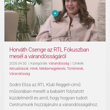
Horváth Csenge az RTL Fókuszban
mesél a várandósságáról
2026.04.30.
|
Kategóriák:
Várandósság
|
Címkék:
Aktualitások
,
Hírek
,
Médiamegjelenés
,
Történetek
,
Várandósság
Sodró Eliza az RTL Klub Reggeli-című
műsorában mesélt a babáért folytatott
küzdelméről és arról, hogy hogyan tudott
Centrumunk hozzájárulni a várandósságához.