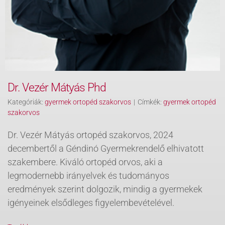
Dr. Vezér Mátyás Phd
Kategóriák:
gyermek ortopéd szakorvos
|
Címkék:
gyermek ortopéd
szakorvos
Dr. Vezér Mátyás ortopéd szakorvos, 2024
decembertől a Géndinó Gyermekrendelő elhivatott
szakembere. Kiváló ortopéd orvos, aki a
legmodernebb irányelvek és tudományos
eredmények szerint dolgozik, mindig a gyermekek
igényeinek elsődleges figyelembevételével.