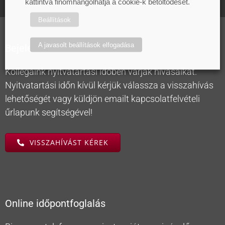
kattintva finomhangolhatja a cookie-k betöltődését.
Beállítások
A javasolt beállítások elfogadása
Bejelentkezés
Kollégáink nyitvatartási időben várják hívásaikat.
Nyitvatartási időn kívül kérjük válassza a visszahívás
lehetőségét vagy küldjön emailt kapcsolatfelvételi
űrlapunk segítségével!
VISSZAHÍVÁST KÉREK
Online időpontfoglalás