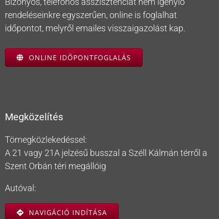
Bizonyos, telefonos asszisztenciát nem igénylő
rendeléseinkre egyszerűen, online is foglalhat
időpontot, melyről emailes visszaigazolást kap.
ONLINE IDŐPONTFOGLALÁS
Megközelítés
Tömegközlekedéssel:
A 21 vagy 21A jelzésű busszal a Széll Kálmán térről a
Szent Orbán téri megállóig
Autóval:
NAVIGÁCIÓ INDÍTÁSA