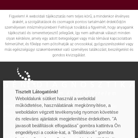
Figyelem! A weboldali tájékoztatás nem teljes körű, a mindenkor érvényes
árakért, a szolgáltatások és csomagok pontos tartalmáért érdeklődjön
személyesen intézményünkben! Felhívjuk továbbá a figyelmét, hogy anyagaink
tájékoztató és ismeretterjesztő jellegűek, így nem adhatnak választ minden
olyan kérdésre, amely egy adott betegséggel vagy más témával kapcsolatban
felmerülhet, és főképp nem pótolhatják az orvosokkal, gyógyszerészekkel vagy
más egészségügyi szakemberekkel való személyes találkozást, beszélgetést és
gondos kivizsgálást.
Tisztelt Látogatónk!
Weboldalunk sütiket használ a weboldal
működtetése, használatának megkönnyítése, a
Istenhegyi Géndiagnosztikai, Nőgyógyászati és
weboldalon végzett tevékenység nyomon követése
Családtervezési Centrum
és releváns ajánlatok megjelenítése érdekében. "A
javasolt beállítások elfogadása" gombra kattintva Ön
engedélyezi a cookie-kat, a "Beállítások" gombra
1125 Budapest, Zalatnai utca 2.