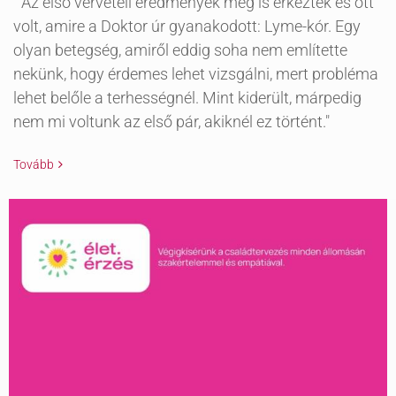
" Az első vérvételi eredmények meg is érkeztek és ott
volt, amire a Doktor úr gyanakodott: Lyme-kór. Egy
olyan betegség, amiről eddig soha nem említette
nekünk, hogy érdemes lehet vizsgálni, mert probléma
lehet belőle a terhességnél. Mint kiderült, márpedig
nem mi voltunk az első pár, akiknél ez történt."
Tovább