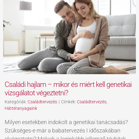
Családi hajlam – mikor és miért kell genetikai
vizsgálatot végeztetni?
Kategóriák:
Családtervezés
|
Címkék:
Családtervezés
,
Háttéranyagaink
Milyen esetekben indokolt a genetikai tanácsadás?
Szükséges-e már a babatervezés I időszakában
elvégeztetni? Melyek a leginkább jellemző tévhitek