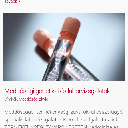
Tovább
Meddőségi genetikai és laborvizsgálatok
Címkék:
Meddőség
,
ziwig
Meddőséggel, termékenységi zavarokkal összefüggő
speciális laborvizsgálatok Kiemelt szolgáltatásaink
TERMÉKENYSÉGI ZAVAROK ESETÉN Kariotipizálás