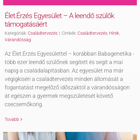
Élet.Érzés Egyesület – A leendő szülők
támogatásáért
Kategóriák:
Családtervezés
|
Címkék:
Családtervezés
,
Hírek
,
Várandósság
Az Élet.Érzés Egyesülettel – korábban Babagenetika -
több ezer leendő szülőnek segített és segít a mai
napig a családalapításban. Az egyesület ma már
végigkíséri a családtervezés minden állomását a
fogantatást megelőző időszaktól a várandósságon
át egészen a gyermek megszületését követő
csecsemőkorig.
Tovább