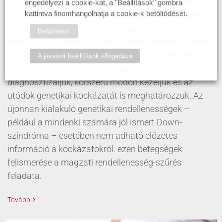
választ adni a hozzánk forduló pácienseknek, hogy
engedélyezi a cookie-kat, a "Beállítások" gombra
kattintva finomhangolhatja a cookie-k betöltődését.
születendő gyermekük egészséges lesz-e. A genetikai
tanácsadás célja a megelőzés: ez nemcsak egy
Beállítások
betegség születendő utódnál történő kivédését jelenti,
hanem azt is, hogy a leendő szülőknél esetlegesen
A javasolt beállítások elfogadása
már jelenlévő genetikai elváltozást helyesen
diagnosztizáljuk, korszerű módon kezeljük és az
utódok genetikai kockázatát is meghatározzuk. Az
újonnan kialakuló genetikai rendellenességek –
például a mindenki számára jól ismert Down-
szindróma – esetében nem adható előzetes
információ a kockázatokról: ezen betegségek
felismerése a magzati rendellenesség-szűrés
feladata.
Tovább