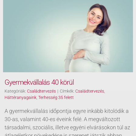
Gyermekvállalás 40 körül
Kategóriák:
Családtervezés
|
Címkék:
Családtervezés
,
Háttéranyagaink
,
Terhesség 35 felett
A gyermekvállalás időpontja egyre inkább kitolódik a
30-as, valamint 40-es éveink felé. A megváltozott
társadalmi, szociális, illetve egyéni elvárásokon túl az
átlagéletkor növekedése is szerepet játszik abban,