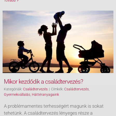
Tovább
Mikor kezdődik a családtervezés?
Kategóriák:
Családtervezés
|
Címkék:
Családtervezés
,
Gyermekvállalás
,
Háttéranyagaink
A problémamentes terhességért magunk is sokat
tehetünk. A családtervezés lényeges része a