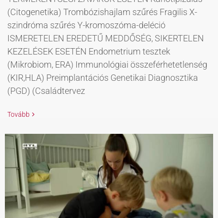
(Citogenetika) Trombózishajlam szűrés Fragilis X-
szindróma szűrés Y-kromoszóma-deléció
ISMERETELEN EREDETŰ MEDDŐSÉG, SIKERTELEN
KEZELÉSEK ESETÉN Endometrium tesztek
(Mikrobiom, ERA) Immunológiai összeférhetetlenség
(KIR,HLA) Preimplantációs Genetikai Diagnosztika
(PGD) (Családtervez
Tovább