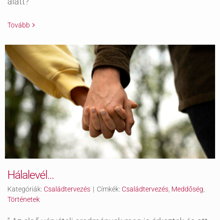
alatt?
Tovább
Hálalevél…
Kategóriák:
Családtervezés
|
Címkék:
Családtervezés
,
Meddőség
,
Történetek