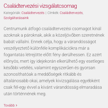
Családtervezési vizsgálatcsomag
Kategóriák:
Családtervezés
|
Címkék:
Családtervezés
,
Szolgáltatásaink
Centrumunk átfogó családtervezési csomagot kínál
azoknak a pároknak, akik a közeljövőben szeretnének
babát vállalni. Ennek célja, hogy a várandósságot
veszélyeztető különféle komplikációkra már a
fogantatás létrejötte előtt fény derülhessen. Ez azért
előnyös, mert így idejekorán elkerülhető egy esetleges
későbbi vetélés, valamint egyszerűen és gyorsan
azonosíthatóak a meddőségek ritkább és
általánosabb okai, amelyek kivizsgálása egyébként
csak fél-egy évvel a kívánt várandósság elmaradása
után történnének meg.
Tovább