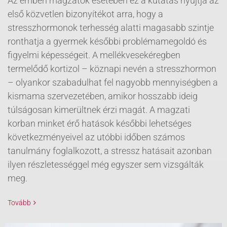
Az emberi magzatok esetében ez a kutatás nyújtja az
első közvetlen bizonyítékot arra, hogy a
stresszhormonok terhesség alatti magasabb szintje
ronthatja a gyermek későbbi problémamegoldó és
figyelmi képességeit. A mellékvesekéregben
termelődő kortizol – köznapi nevén a stresszhormon
– olyankor szabadulhat fel nagyobb mennyiségben a
kismama szervezetében, amikor hosszabb ideig
túlságosan kimerültnek érzi magát. A magzati
korban minket érő hatások későbbi lehetséges
következményeivel az utóbbi időben számos
tanulmány foglalkozott, a stressz hatásait azonban
ilyen részletességgel még egyszer sem vizsgálták
meg.
Tovább