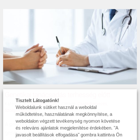
Genetikai tanácsadás terhesség előtt
Tisztelt Látogatónk!
Kategóriák:
Családtervezés
|
Címkék:
Családtervezés
,
Weboldalunk sütiket használ a weboldal
Szolgáltatásaink
működtetése, használatának megkönnyítése, a
weboldalon végzett tevékenység nyomon követése
A prekoncepcionális, vagyis fogantatás előtti
és releváns ajánlatok megjelenítése érdekében. "A
genetikai tanácsadás során arra próbálunk meg
javasolt beállítások elfogadása" gombra kattintva Ön