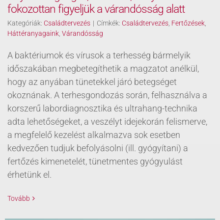
fokozottan figyeljük a várandósság alatt
Kategóriák:
Családtervezés
|
Címkék:
Családtervezés
,
Fertőzések
,
Háttéranyagaink
,
Várandósság
A baktériumok és vírusok a terhesség bármelyik
időszakában megbetegíthetik a magzatot anélkül,
hogy az anyában tünetekkel járó betegséget
okoznának. A terhesgondozás során, felhasználva a
korszerű labordiagnosztika és ultrahang-technika
adta lehetőségeket, a veszélyt idejekorán felismerve,
a megfelelő kezelést alkalmazva sok esetben
kedvezően tudjuk befolyásolni (ill. gyógyítani) a
fertőzés kimenetelét, tünetmentes gyógyulást
érhetünk el.
Tovább