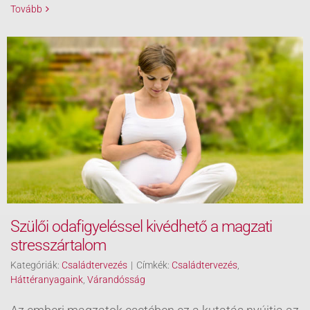
Tovább
Szülői odafigyeléssel kivédhető a magzati
stresszártalom
Kategóriák:
Családtervezés
|
Címkék:
Családtervezés
,
Háttéranyagaink
,
Várandósság