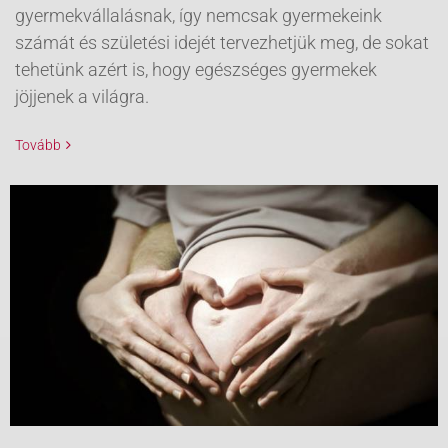
gyermekvállalásnak, így nemcsak gyermekeink
számát és születési idejét tervezhetjük meg, de sokat
tehetünk azért is, hogy egészséges gyermekek
jöjjenek a világra.
Tovább