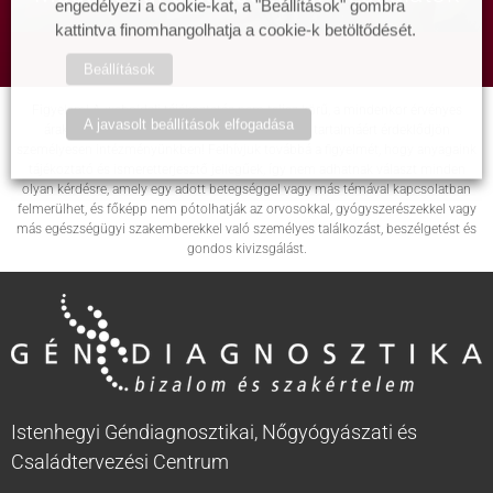
engedélyezi a cookie-kat, a "Beállítások" gombra
kattintva finomhangolhatja a cookie-k betöltődését.
Beállítások
Figyelem! A weboldali tájékoztatás nem teljes körű, a mindenkor érvényes
A javasolt beállítások elfogadása
árakért, a szolgáltatások és csomagok pontos tartalmáért érdeklődjön
személyesen intézményünkben! Felhívjuk továbbá a figyelmét, hogy anyagaink
tájékoztató és ismeretterjesztő jellegűek, így nem adhatnak választ minden
olyan kérdésre, amely egy adott betegséggel vagy más témával kapcsolatban
felmerülhet, és főképp nem pótolhatják az orvosokkal, gyógyszerészekkel vagy
más egészségügyi szakemberekkel való személyes találkozást, beszélgetést és
gondos kivizsgálást.
Istenhegyi Géndiagnosztikai, Nőgyógyászati és
Családtervezési Centrum