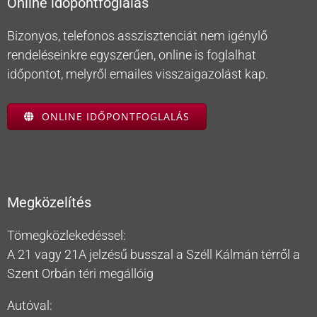
Online időpontfoglalás
Bizonyos, telefonos asszisztenciát nem igénylő
rendeléseinkre egyszerűen, online is foglalhat
időpontot, melyről emailes visszaigazolást kap.
ONLINE IDŐPONTFOGLALÁS
Megközelítés
Tömegközlekedéssel:
A 21 vagy 21A jelzésű busszal a Széll Kálmán térről a
Szent Orbán téri megállóig
Autóval: