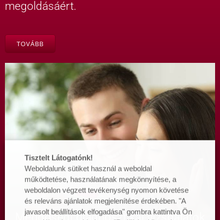
megoldásáért.
TOVÁBB
Tisztelt Látogatónk!
Weboldalunk sütiket használ a weboldal
működtetése, használatának megkönnyítése, a
weboldalon végzett tevékenység nyomon követése
és releváns ajánlatok megjelenítése érdekében. "A
javasolt beállítások elfogadása" gombra kattintva Ön
Meddőségi diagnosztikai vizsgálatok