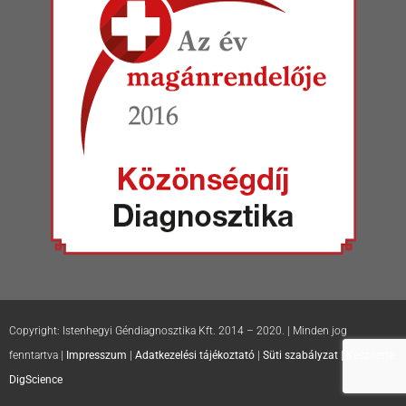
Copyright: Istenhegyi Géndiagnosztika Kft. 2014 – 2020. | Minden jog
fenntartva |
Impresszum
|
Adatkezelési tájékoztató
|
Süti szabályzat
| Készítette:
DigScience