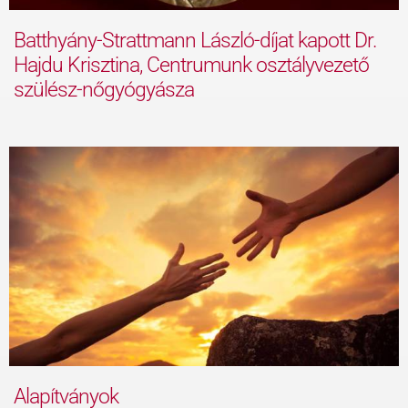
Batthyány-Strattmann László-díjat kapott Dr.
Hajdu Krisztina, Centrumunk osztályvezető
szülész-nőgyógyásza
Alapítványok