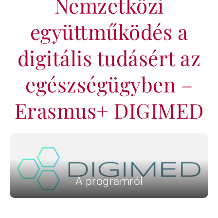
Nemzetközi
együttműködés a
KAPCSOLAT
digitális tudásért az
BLOG
egészségügyben –
Erasmus+ DIGIMED
A programról