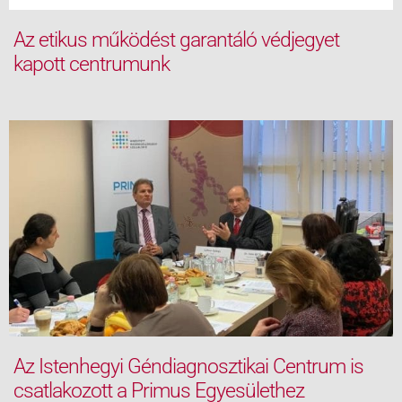
Az etikus működést garantáló védjegyet
kapott centrumunk
Az Istenhegyi Géndiagnosztikai Centrum is
csatlakozott a Primus Egyesülethez