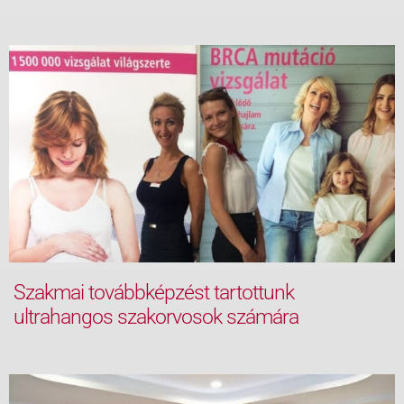
Szakmai továbbképzést tartottunk
ultrahangos szakorvosok számára