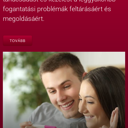
fogantatási problémák feltárásáért és
megoldásáért.
TOVÁBB