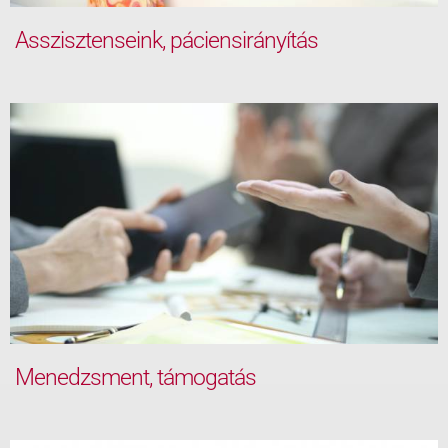
Asszisztenseink, páciensirányítás
Menedzsment, támogatás