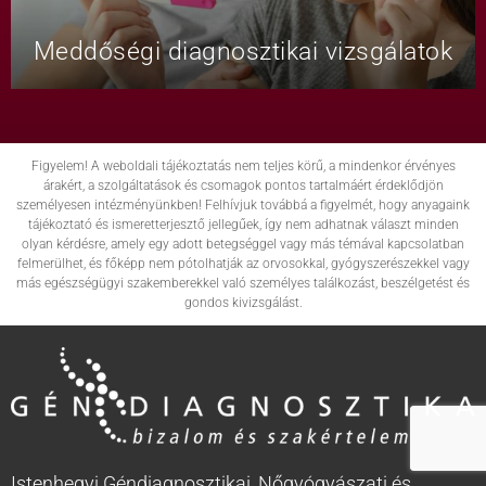
Meddőségi diagnosztikai vizsgálatok
Figyelem! A weboldali tájékoztatás nem teljes körű, a mindenkor érvényes
árakért, a szolgáltatások és csomagok pontos tartalmáért érdeklődjön
személyesen intézményünkben! Felhívjuk továbbá a figyelmét, hogy anyagaink
tájékoztató és ismeretterjesztő jellegűek, így nem adhatnak választ minden
olyan kérdésre, amely egy adott betegséggel vagy más témával kapcsolatban
felmerülhet, és főképp nem pótolhatják az orvosokkal, gyógyszerészekkel vagy
más egészségügyi szakemberekkel való személyes találkozást, beszélgetést és
gondos kivizsgálást.
Istenhegyi Géndiagnosztikai, Nőgyógyászati és