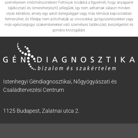
személyesen intézményünkben! Felhívjuk továbbá a figyelmét, hogy anyagaink
tájékoztató és ismeretterjesztő jellegűek, így nem adhatnak választ minden
olyan kérdésre, amely egy adott betegséggel vagy más témával kapcsolatban
felmerülhet, és főképp nem pótolhatják az orvosokkal, gyógyszerészekkel vagy
más egészségügyi szakemberekkel való személyes találkozást, beszélgetést és
gondos kivizsgálást.
Istenhegyi Géndiagnosztikai, Nőgyógyászati és
Családtervezési Centrum
1125 Budapest, Zalatnai utca 2.