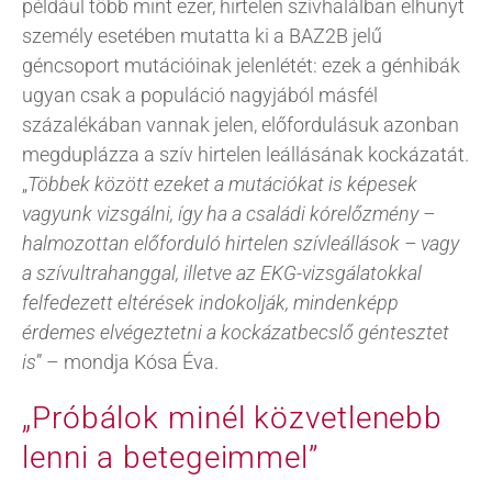
például több mint ezer, hirtelen szívhalálban elhunyt
személy esetében mutatta ki a BAZ2B jelű
géncsoport mutációinak jelenlétét: ezek a génhibák
ugyan csak a populáció nagyjából másfél
százalékában vannak jelen, előfordulásuk azonban
megduplázza a szív hirtelen leállásának kockázatát.
„
Többek között ezeket a mutációkat is képesek
vagyunk vizsgálni, így ha a családi kórelőzmény –
halmozottan előforduló hirtelen szívleállások – vagy
a szívultrahanggal, illetve az EKG-vizsgálatokkal
felfedezett eltérések indokolják, mindenképp
érdemes elvégeztetni a kockázatbecslő géntesztet
is
” – mondja Kósa Éva.
„Próbálok minél közvetlenebb
lenni a betegeimmel”