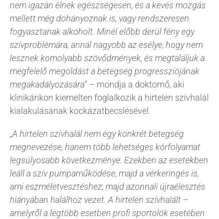
nem igazán élnek egészségesen, és a kevés mozgás
mellett még dohányoznak is, vagy rendszeresen
fogyasztanak alkoholt. Minél előbb derül fény egy
szívproblémára, annál nagyobb az esélye, hogy nem
lesznek komolyabb szövődmények, és megtaláljuk a
megfelelő megoldást a betegség progressziójának
megakadályozására
” – mondja a doktornő, aki
klinikánkon kiemelten foglalkozik a hirtelen szívhalál
kialakulásának kockázatbecslésével.
„
A hirtelen szívhalál nem egy konkrét betegség
megnevezése, hanem több lehetséges kórfolyamat
legsúlyosabb következménye. Ezekben az esetekben
leáll a szív pumpaműködése, majd a vérkeringés is,
ami eszméletvesztéshez, majd azonnali újraélesztés
hiányában halálhoz vezet. A hirtelen szívhalált –
amelyről a legtöbb esetben profi sportolók esetében