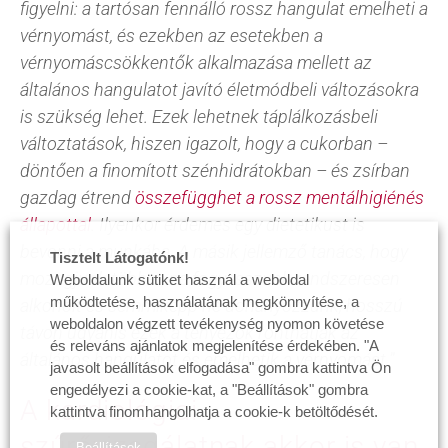
figyelni: a tartósan fennálló rossz hangulat emelheti a
vérnyomást, és ezekben az esetekben a
vérnyomáscsökkentők alkalmazása mellett az
általános hangulatot javító életmódbeli változásokra
is szükség lehet. Ezek lehetnek táplálkozásbeli
változtatások, hiszen igazolt, hogy a cukorban –
döntően a finomított szénhidrátokban – és zsírban
gazdag étrend
összefügghet a rossz mentálhigiénés
állapottal
. Ilyenkor érdemes egy dietetikust is
bevonni a munkába. A másik jellemző tanács, hogy
Tisztelt Látogatónk!
mozogjunk többet, ne fogyasszunk rendszeresen
Weboldalunk sütiket használ a weboldal
működtetése, használatának megkönnyítése, a
alkoholt és semmiképp ne dohányozzunk, hosszú
weboldalon végzett tevékenység nyomon követése
távon ugyanis ezek a tényezők ronthatják az
és releváns ajánlatok megjelenítése érdekében. "A
általános hangulatot és emelhetik a vérnyomást.
”
javasolt beállítások elfogadása" gombra kattintva Ön
engedélyezi a cookie-kat, a "Beállítások" gombra
A kardiológiai
kattintva finomhangolhatja a cookie-k betöltődését.
szűrővizsgálatnak akkor is van
Beállítások