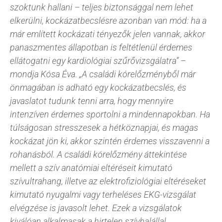
szoktunk hallani – teljes biztonsággal nem lehet
elkerülni, kockázatbecslésre azonban van mód: ha a
már említett kockázati tényezők jelen vannak, akkor
panaszmentes állapotban is feltétlenül érdemes
ellátogatni egy kardiológiai szűrővizsgálatra” –
mondja Kósa Éva. „A családi kórelőzményből már
önmagában is adható egy kockázatbecslés, és
javaslatot tudunk tenni arra, hogy mennyire
intenzíven érdemes sportolni a mindennapokban. Ha
túlságosan stresszesek a hétköznapjai, és magas
kockázat jön ki, akkor szintén érdemes visszavenni a
rohanásból. A családi kórelőzmény áttekintése
mellett a szív anatómiai eltéréseit kimutató
szívultrahang, illetve az elektrofiziológiai eltéréseket
kimutató nyugalmi vagy terheléses EKG-vizsgálat
elvégzése is javasolt lehet. Ezek a vizsgálatok
kiválóan alkalmasak a hirtelen szívhalállal