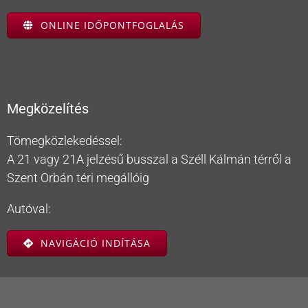
ONLINE IDŐPONTFOGLALÁS
Megközelítés
Tömegközlekedéssel:
A 21 vagy 21A jelzésű busszal a Széll Kálmán térről a
Szent Orbán téri megállóig
Autóval:
NAVIGÁCIÓ INDÍTÁSA