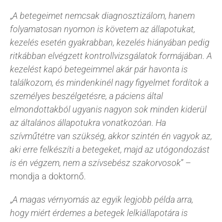
„
A betegeimet nemcsak diagnosztizálom, hanem
folyamatosan nyomon is követem az állapotukat,
kezelés esetén gyakrabban, kezelés hiányában pedig
ritkábban elvégzett kontrollvizsgálatok formájában. A
kezelést kapó betegeimmel akár pár havonta is
találkozom, és mindenkinél nagy figyelmet fordítok a
személyes beszélgetésre, a páciens által
elmondottakból ugyanis nagyon sok minden kiderül
az általános állapotukra vonatkozóan. Ha
szívműtétre van szükség, akkor szintén én vagyok az,
aki erre felkészíti a betegeket, majd az utógondozást
is én végzem, nem a szívsebész szakorvosok
” –
mondja a doktornő.
„
A magas vérnyomás az egyik legjobb példa arra,
hogy miért érdemes a betegek lelkiállapotára is