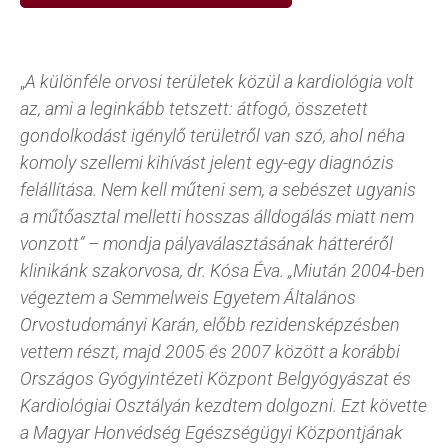
„
A különféle orvosi területek közül a kardiológia volt
az, ami a leginkább tetszett: átfogó, összetett
gondolkodást igénylő területről van szó, ahol néha
komoly szellemi kihívást jelent egy-egy diagnózis
felállítása. Nem kell műteni sem, a sebészet ugyanis
a műtőasztal melletti hosszas álldogálás miatt nem
vonzott” – mondja pályaválasztásának hátteréről
klinikánk szakorvosa, dr. Kósa Éva. „Miután 2004-ben
végeztem a Semmelweis Egyetem Általános
Orvostudományi Karán, előbb rezidensképzésben
vettem részt, majd 2005 és 2007 között a korábbi
Országos Gyógyintézeti Központ Belgyógyászat és
Kardiológiai Osztályán kezdtem dolgozni. Ezt követte
a Magyar Honvédség Egészségügyi Központjának