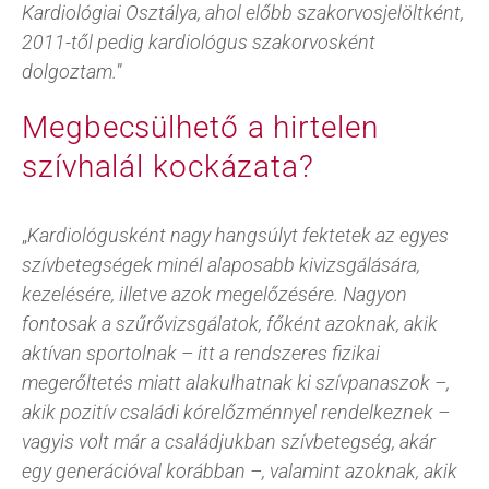
Kardiológiai Osztálya, ahol előbb szakorvosjelöltként,
2011-től pedig kardiológus szakorvosként
dolgoztam.
”
Megbecsülhető a hirtelen
szívhalál kockázata?
„
Kardiológusként nagy hangsúlyt fektetek az egyes
szívbetegségek minél alaposabb kivizsgálására,
kezelésére, illetve azok megelőzésére. Nagyon
fontosak a szűrővizsgálatok, főként azoknak, akik
aktívan sportolnak – itt a rendszeres fizikai
megerőltetés miatt alakulhatnak ki szívpanaszok –,
akik pozitív családi kórelőzménnyel rendelkeznek –
vagyis volt már a családjukban szívbetegség, akár
egy generációval korábban –, valamint azoknak, akik