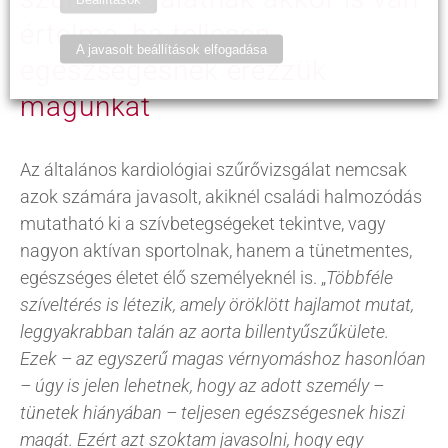
értelme, ha teljesen
A javasolt beállítások elfogadása
egészségesnek érezzük
magunkat
Az általános kardiológiai szűrővizsgálat nemcsak
azok számára javasolt, akiknél családi halmozódás
mutatható ki a szívbetegségeket tekintve, vagy
nagyon aktívan sportolnak, hanem a tünetmentes,
egészséges életet élő személyeknél is. „
Többféle
szíveltérés is létezik, amely öröklött hajlamot mutat,
leggyakrabban talán az aorta billentyűszűkülete.
Ezek – az egyszerű magas vérnyomáshoz hasonlóan
– úgy is jelen lehetnek, hogy az adott személy –
tünetek hiányában – teljesen egészségesnek hiszi
magát. Ezért azt szoktam javasolni, hogy egy