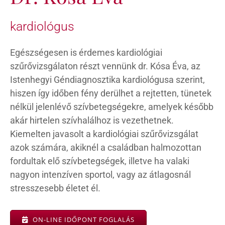
kardiológus
Egészségesen is érdemes kardiológiai
szűrővizsgálaton részt vennünk dr. Kósa Éva, az
Istenhegyi Géndiagnosztika kardiológusa szerint,
hiszen így időben fény derülhet a rejtetten, tünetek
nélkül jelenlévő szívbetegségekre, amelyek később
akár hirtelen szívhalálhoz is vezethetnek.
Kiemelten javasolt a kardiológiai szűrővizsgálat
azok számára, akiknél a családban halmozottan
fordultak elő szívbetegségek, illetve ha valaki
nagyon intenzíven sportol, vagy az átlagosnál
stresszesebb életet él.
ON-LINE IDŐPONT FOGLALÁS