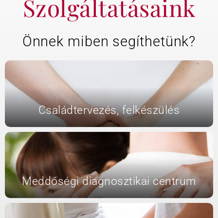
Szolgáltatásaink
KAPCSOLAT
Önnek miben segíthetünk?
BLOG
Családtervezés, felkészülés
Meddőségi diagnosztikai centrum