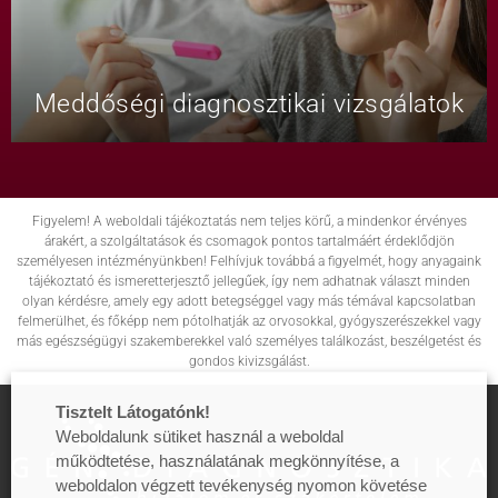
Meddőségi diagnosztikai vizsgálatok
Figyelem! A weboldali tájékoztatás nem teljes körű, a mindenkor érvényes
árakért, a szolgáltatások és csomagok pontos tartalmáért érdeklődjön
személyesen intézményünkben! Felhívjuk továbbá a figyelmét, hogy anyagaink
tájékoztató és ismeretterjesztő jellegűek, így nem adhatnak választ minden
olyan kérdésre, amely egy adott betegséggel vagy más témával kapcsolatban
felmerülhet, és főképp nem pótolhatják az orvosokkal, gyógyszerészekkel vagy
más egészségügyi szakemberekkel való személyes találkozást, beszélgetést és
gondos kivizsgálást.
Tisztelt Látogatónk!
Weboldalunk sütiket használ a weboldal
működtetése, használatának megkönnyítése, a
weboldalon végzett tevékenység nyomon követése