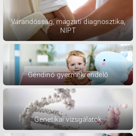
Várandósság, magzati diagnosztika,
NIPT
Géndinó gyermekrendelő
Genetikai vizsgálatok