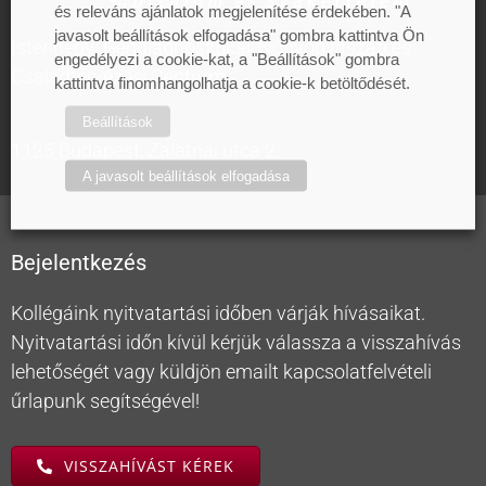
és releváns ajánlatok megjelenítése érdekében. "A
javasolt beállítások elfogadása" gombra kattintva Ön
Istenhegyi Géndiagnosztikai, Nőgyógyászati és
engedélyezi a cookie-kat, a "Beállítások" gombra
Családtervezési Centrum
kattintva finomhangolhatja a cookie-k betöltődését.
Beállítások
1125 Budapest, Zalatnai utca 2.
A javasolt beállítások elfogadása
Bejelentkezés
Kollégáink nyitvatartási időben várják hívásaikat.
Nyitvatartási időn kívül kérjük válassza a visszahívás
lehetőségét vagy küldjön emailt kapcsolatfelvételi
űrlapunk segítségével!
VISSZAHÍVÁST KÉREK