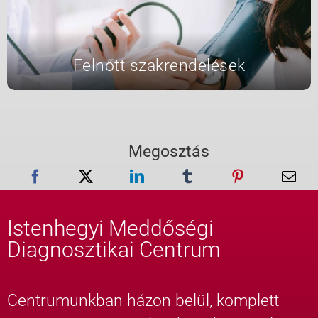
Felnőtt szakrendelések
Megosztás
Istenhegyi Meddőségi
Diagnosztikai Centrum
Centrumunkban házon belül, komplett