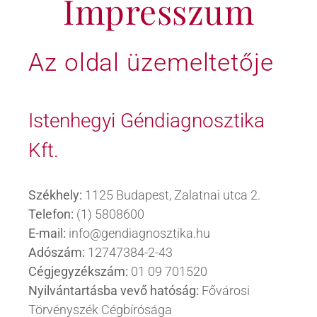
Impresszum
KAPCSOLAT
Az oldal üzemeltetője
BLOG
Istenhegyi Géndiagnosztika
Kft.
Székhely:
1125 Budapest, Zalatnai utca 2.
Telefon:
(1) 5808600
E-mail:
info@gendiagnosztika.hu
Adószám:
12747384-2-43
Cégjegyzékszám:
01 09 701520
Nyilvántartásba vevő hatóság:
Fővárosi
Törvényszék Cégbírósága