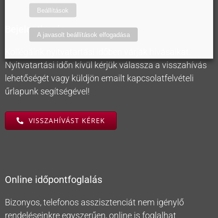
Beállítások
Bejelentkezés
A javasolt beállítások elfogadása
Kollégáink nyitvatartási időben várják hívásaikat.
Nyitvatartási időn kívül kérjük válassza a visszahívás
lehetőségét vagy küldjön emailt kapcsolatfelvételi
űrlapunk segítségével!
VISSZAHÍVÁST KÉREK
Online időpontfoglalás
Bizonyos, telefonos asszisztenciát nem igénylő
rendeléseinkre egyszerűen, online is foglalhat