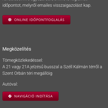
időpontot, melyről emailes visszaigazolást kap.
ONLINE IDŐPONTFOGLALÁS
Megközelítés
Tömegközlekedéssel:
A 21 vagy 21A jelzésű busszal a Széll Kálmán térről a
Szent Orbán téri megállóig
Autóval:
NAVIGÁCIÓ INDÍTÁSA