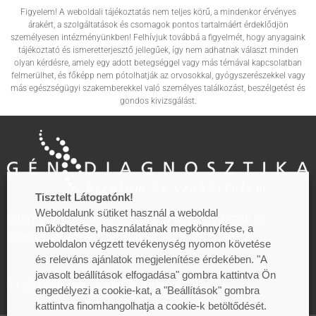
Figyelem! A weboldali tájékoztatás nem teljes körű, a mindenkor érvényes
árakért, a szolgáltatások és csomagok pontos tartalmáért érdeklődjön
személyesen intézményünkben! Felhívjuk továbbá a figyelmét, hogy anyagaink
tájékoztató és ismeretterjesztő jellegűek, így nem adhatnak választ minden
olyan kérdésre, amely egy adott betegséggel vagy más témával kapcsolatban
felmerülhet, és főképp nem pótolhatják az orvosokkal, gyógyszerészekkel vagy
más egészségügyi szakemberekkel való személyes találkozást, beszélgetést és
gondos kivizsgálást.
Tisztelt Látogatónk!
Weboldalunk sütiket használ a weboldal
Istenhegyi Géndiagnosztikai, Nőgyógyászati és
működtetése, használatának megkönnyítése, a
Családtervezési Centrum
weboldalon végzett tevékenység nyomon követése
és releváns ajánlatok megjelenítése érdekében. "A
javasolt beállítások elfogadása" gombra kattintva Ön
1125 Budapest, Zalatnai utca 2.
engedélyezi a cookie-kat, a "Beállítások" gombra
kattintva finomhangolhatja a cookie-k betöltődését.