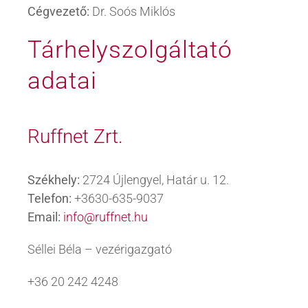
Cégvezető:
Dr. Soós Miklós
Tárhelyszolgáltató
adatai
Ruffnet Zrt.
Székhely:
2724 Újlengyel, Határ u. 12.
Telefon:
+3630-635-9037
Email:
info@ruffnet.hu
Séllei Béla – vezérigazgató
+36 20 242 4248