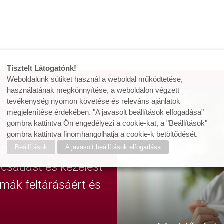
Tisztelt Látogatónk!
Weboldalunk sütiket használ a weboldal működtetése,
használatának megkönnyítése, a weboldalon végzett
gi
tevékenység nyomon követése és releváns ajánlatok
rum
megjelenítése érdekében. "A javasolt beállítások elfogadása"
gombra kattintva Ön engedélyezi a cookie-kat, a "Beállítások"
gombra kattintva finomhangolhatja a cookie-k betöltődését.
lett orvosi team
Beállítások
A javasolt beállítások elfogadása
nácsadást és kezelést
émák feltárásáért és