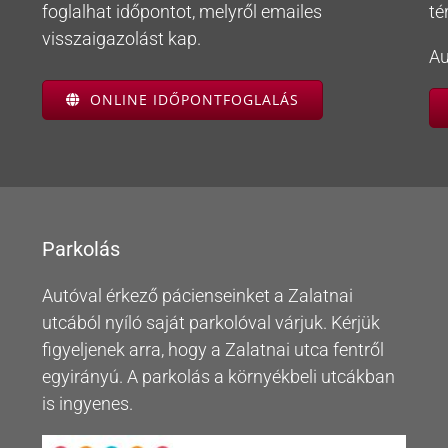
foglalhat időpontot, melyről emailes
té
visszaigazolást kap.
Au
ONLINE IDŐPONTFOGLALÁS
Parkolás
Autóval érkező pácienseinket a Zalatnai
utcából nyíló saját parkolóval várjuk. Kérjük
figyeljenek arra, hogy a Zalatnai utca fentről
egyirányú. A parkolás a környékbeli utcákban
is ingyenes.