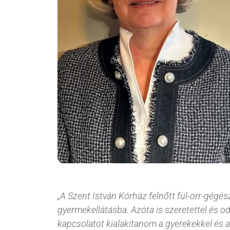
Meddőségi genetikai
és laborvizsgálatok
Pszichológia,
edukáció (termékenység,
meddőség)
IVF külföldön
„A Szent István Kórház felnőtt fül-orr-gégés
gyermekellátásba. Azóta is szeretettel és od
kapcsolatot kialakítanom a gyerekekkel és a