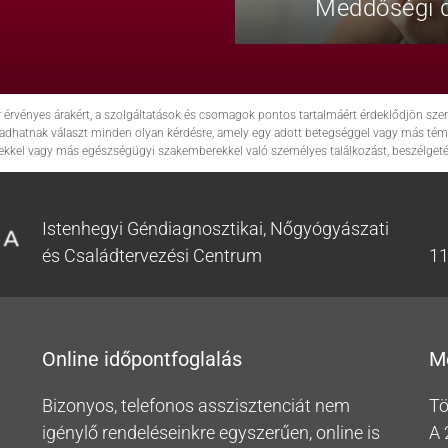
Meddőségi d
r érvényes árakért, a szolgáltatások és csomagok pontos tartalmáért érdeklődjön s
em adhatnak választ minden olyan kérdésre, amely egy adott betegséggel vagy más tém
ekkel vagy más egészségügyi szakemberekkel való személyes találkozást, beszélgetés
Istenhegyi Géndiagnosztikai, Nőgyógyászati
és Családtervezési Centrum
11
Online időpontfoglalás
M
Bizonyos, telefonos asszisztenciát nem
Tö
igénylő rendeléseinkre egyszerűen, online is
A 