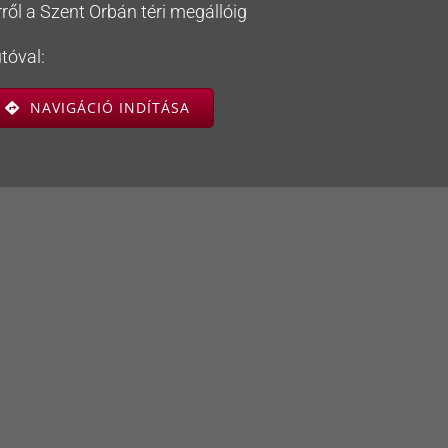
rről a Szent Orbán téri megállóig
tóval:
NAVIGÁCIÓ INDÍTÁSA