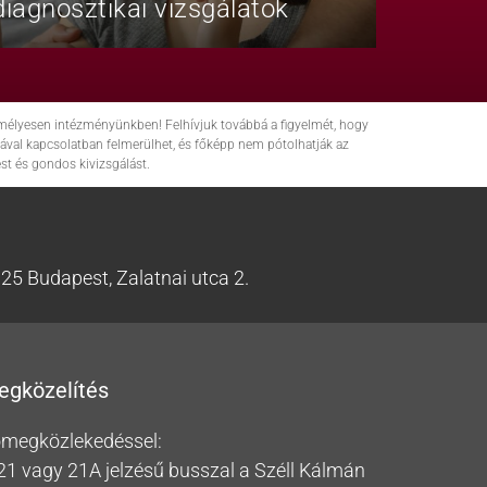
iagnosztikai vizsgálatok
zemélyesen intézményünkben! Felhívjuk továbbá a figyelmét, hogy
ával kapcsolatban felmerülhet, és főképp nem pótolhatják az
t és gondos kivizsgálást.
25 Budapest, Zalatnai utca 2.
egközelítés
megközlekedéssel:
21 vagy 21A jelzésű busszal a Széll Kálmán