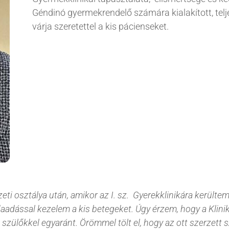
genetikai szűrőtesztek
Géndinó gyermekrendelő számára kialakított, tel
összefoglalása
várja szeretettel a kis pácienseket.
Trisomy-tesztek
NIFTY-pro teszt
GeneSafe-teszt
Magzati kromoszóma-
vizsgálatok
(CVS,amniocentézis)
Terhesgondozási
csomagok
3D,4D Babamozi
zeti osztálya után, amikor az I. sz. Gyerekklinikára kerülte
aadással kezelem a kis betegeket. Úgy érzem, hogy a Klinikán
 szülőkkel egyaránt. Örömmel tölt el, hogy az ott szerzet