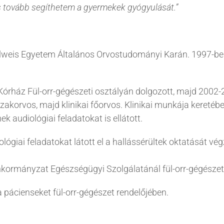
 tovább segíthetem a gyermekek gyógyulását.”
lweis Egyetem Általános Orvostudományi Karán. 1997-ben 
Kórház Fül-orr-gégészeti osztályán dolgozott, majd 2002
zakorvos, majd klinikai főorvos. Klinikai munkája keretébe
k audiológiai feladatokat is ellátott.
lógiai feladatokat látott el a hallássérültek oktatását v
nkormányzat Egészségügyi Szolgálatánál fül-orr-gégészeti
 pácienseket fül-orr-gégészet rendelőjében.