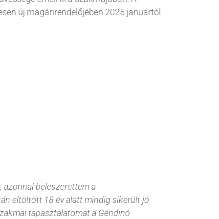
Menedzsergénszűrés
Immunológia
jesen új magánrendelőjében 2025 januártól
(ApoE)
Kardiológia
Trombózishajlam
szűrés
Lyme diagnosztika
Gluténérzékenység
Nőgyógyászat
szűrése
Onkológia
Tejcukor érzékenység
Ultrahang vizsgálatok
szűrés
Urológia
Genetikai tanácsadás
Szűrőcsomagok
Az autizmus spektrum
zavar (ASD) genetikai
vizsgálata
m, azonnal beleszerettem a
 eltöltött 18 év alatt mindig sikerült jó
t szakmai tapasztalatomat a Géndinó