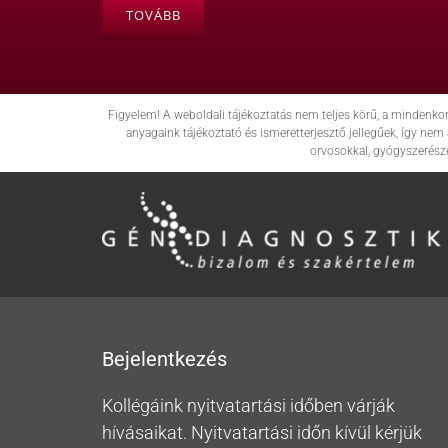
TOVÁBB
Figyelem! A weboldali tájékoztatás nem teljes körű, a mindenko
anyagaink tájékoztató és ismeretterjesztő jellegűek, így n
orvosokkal, gyógyszerész
Bejelentkezés
Kollégáink nyitvatartási időben várják
hívásaikat. Nyitvatartási időn kívül kérjük