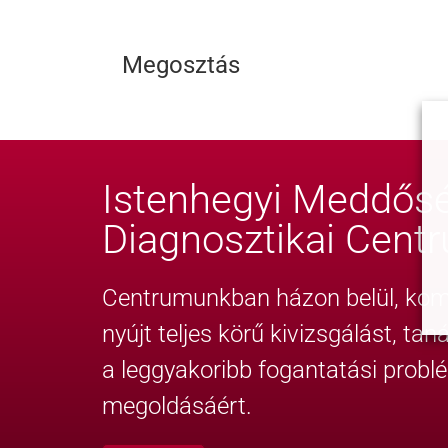
Megosztás
Istenhegyi Meddősé
Diagnosztikai Cent
Centrumunkban házon belül, komp
nyújt teljes körű kivizsgálást, ta
a leggyakoribb fogantatási probl
megoldásáért.