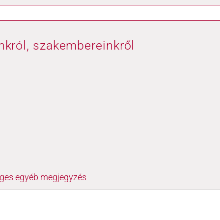
król, szakembereinkről
leges egyéb megjegyzés