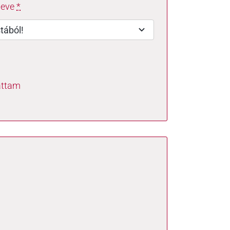
neve
*
áttam