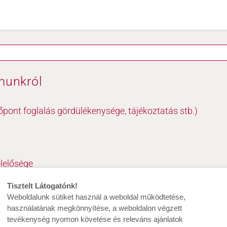
munkról
őpont foglalás gördülékenysége, tájékoztatás stb.)
lelősége
Tisztelt Látogatónk!
Weboldalunk sütiket használ a weboldal működtetése,
használatának megkönnyítése, a weboldalon végzett
nem ajánlaná, 5:nagyon szívesen)
tevékenység nyomon követése és releváns ajánlatok