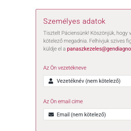
Meddőségi genetikai
és laborvizsgálatok
Személyes adatok
Pszichológia,
edukáció (termékenység,
Tisztelt Páciensünk! Köszönjük, hogy v
meddőség)
kötelező megadnia. Felhívjuk szíves f
IVF külföldön
küldje el a
panaszkezeles@gendiagnos
Az Ön vezetékneve
Az Ön email címe