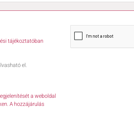
ési tájékoztatóban
lvasható el.
jelenítését a weboldal
nken. A hozzájárulás