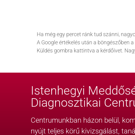
Ha még egy percet ránk tud szánni, nagyo
A Google értékelés után a böngészőben a vis
Küldés gombra kattintva a kérdőívet. Nag
Istenhegyi Meddősé
Diagnosztikai Cent
Centrumunkban házon belül, komp
nyújt teljes körű kivizsgálást, ta