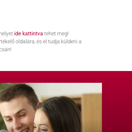
melyet
ide kattintva
tehet meg!
ékelő oldalára, és el tudja küldeni a
csán!