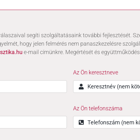
genetikai szűrőtesztek
összefoglalása
Trisomy-tesztek
NIFTY-pro teszt
álaszaival segíti szolgáltatásaink további fejlesztését. 
GeneSafe-teszt
igyelmét, hogy jelen felmérés nem panaszkezelésre szolgál
Magzati kromoszóma-
ztika.hu
e-mail címünkre. Megértését és együttműködés
vizsgálatok
(CVS,amniocentézis)
Terhesgondozási
Az Ön keresztneve
csomagok
3D,4D Babamozi
Az Ön telefonszáma