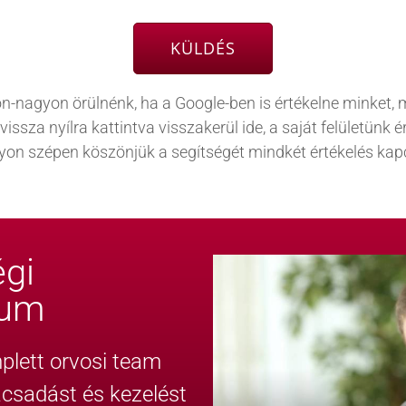
KÜLDÉS
n-nagyon örülnénk, ha a Google-ben is értékelne minket, 
sza nyílra kattintva visszakerül ide, a saját felületünk ért
yon szépen köszönjük a segítségét mindkét értékelés kap
gi
rum
lett orvosi team
nácsadást és kezelést