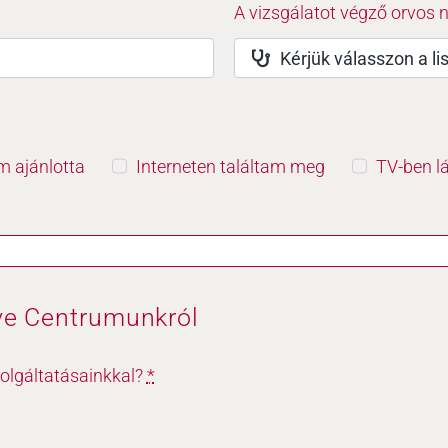
A vizsgálatot végző orvos 
 ajánlotta
Interneten találtam meg
TV-ben l
ye Centrumunkról
olgáltatásainkkal?
*