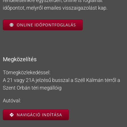
rendeléseinkre egyszerűen, online is foglalhat
időpontot, melyről emailes visszaigazolást kap.
ONLINE IDŐPONTFOGLALÁS
Megközelítés
Tömegközlekedéssel:
A 21 vagy 21A jelzésű busszal a Széll Kálmán térről a
Szent Orbán téri megállóig
Autóval:
NAVIGÁCIÓ INDÍTÁSA