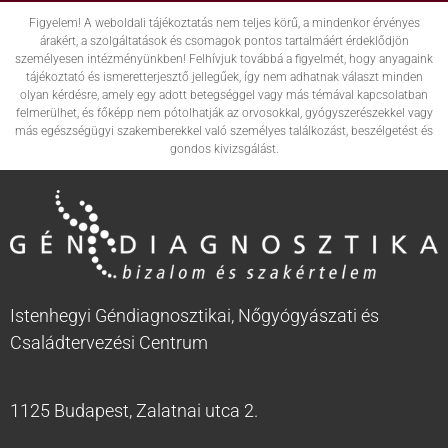
Figyelem! A weboldali tájékoztatás nem teljes körű, a mindenkor érvényes
árakért, a szolgáltatások és csomagok pontos tartalmáért érdeklődjön
személyesen intézményünkben! Felhívjuk továbbá a figyelmét, hogy anyagaink
tájékoztató és ismeretterjesztő jellegűek, így nem adhatnak választ minden
olyan kérdésre, amely egy adott betegséggel vagy más témával kapcsolatban
felmerülhet, és főképp nem pótolhatják az orvosokkal, gyógyszerészekkel vagy
más egészségügyi szakemberekkel való személyes találkozást, beszélgetést és
gondos kivizsgálást.
Istenhegyi Géndiagnosztikai, Nőgyógyászati és
Családtervezési Centrum
1125 Budapest, Zalatnai utca 2.