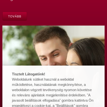
TOVÁBB
Tisztelt Látogatónk!
Weboldalunk sütiket használ a weboldal
működtetése, használatának megkönnyítése, a
weboldalon végzett tevékenység nyomon követése
és releváns ajánlatok megjelenítése érdekében. "A
Meddőségi diagnosztikai vizsgálatok
javasolt beállítások elfogadása" gombra kattintva Ön
engedélyezi a cookie-kat, a "Beállítások" gombra