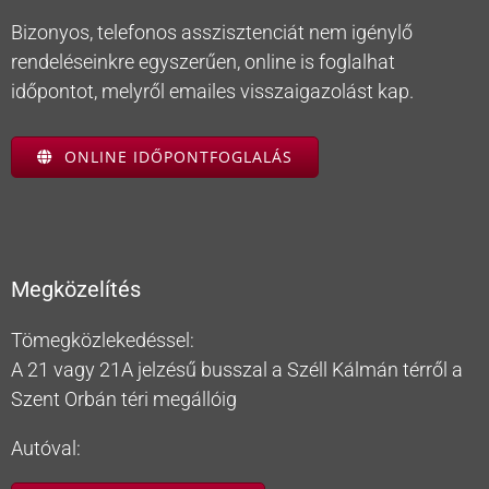
Bizonyos, telefonos asszisztenciát nem igénylő
rendeléseinkre egyszerűen, online is foglalhat
időpontot, melyről emailes visszaigazolást kap.
ONLINE IDŐPONTFOGLALÁS
Megközelítés
Tömegközlekedéssel:
A 21 vagy 21A jelzésű busszal a Széll Kálmán térről a
Szent Orbán téri megállóig
Autóval: