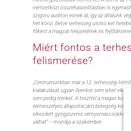
nemzetközi összehasonlításban is egymásh
szigorú auditon esnek át, így az általunk v
hét körül, illetve terhesség utolsó két het
főként a magzat helyzetének és fejlődésén
Miért fontos a terh
felismerése?
„Centrumunkban már a 12. terhességi héttő
kialakulását ugyan ilyenkor sem lehet elke
sem pedig minket. A teszttel a magas kocká
életveszélyes állapottal járó betegség kont
elkezdett gyógyszeres vérnyomáscsökkentő k
válhat”
– mondja a szakember.