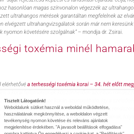
oz hasonlóan magas színvonalon végezzék az ultrahango
égzett ultrahangos mérések garantáltan megfelelnek az elv
ében elvégzett ultrahangvizsgálatok során már nem keresünk
ek nyomon követésére szolgálnak”
– mondja dr. Zsirai.
ességi toxémia minél hamara
l elérhetővé
a terhességi toxémia korai – 34. hét előtt me
rülni, a korai felismerésnek köszönhetően azonban mindez n
zatú esetek nagy része korán azonosítható, így a szélsősé
Tisztelt Látogatónk!
Weboldalunk sütiket használ a weboldal működtetése,
rolljára még időben felkészülhetünk. Ide tartozik a rendsz
használatának megkönnyítése, a weboldalon végzett
ezelés, ha pedig a tünetek valóban súlyossá válnak, folya
tevékenység nyomon követése és releváns ajánlatok
megjelenítése érdekében. "A javasolt beállítások elfogadása"
gombra kattintva Ön engedélyezi a cookie-kat, a "Beállítások"