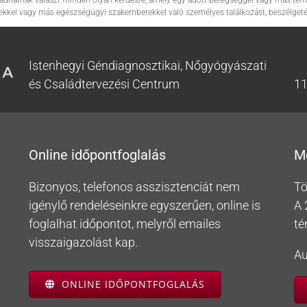
em adhatnak választ minden olyan kérdésre, amely egy adott betegséggel vagy más tém
ekkel vagy más egészségügyi szakemberekkel való személyes találkozást, beszélgetés
Istenhegyi Géndiagnosztikai, Nőgyógyászati
és Családtervezési Centrum
11
Online időpontfoglalás
M
Bizonyos, telefonos asszisztenciát nem
Tö
igénylő rendeléseinkre egyszerűen, online is
A 
foglalhat időpontot, melyről emailes
té
visszaigazolást kap.
Au
ONLINE IDŐPONTFOGLALÁS