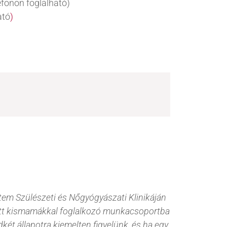
efonon foglalható)
ató
)
tikus élmény volt számunkra. Az orvos
t a Doktor Úr.
gunk fordulni!
am, nagyon profi volt minden.
isbabánkról, közérthetően és nagy
a. Ez a vizsgálat örök emlék marad, és
ek, aki nyugodt, alapos és valóban
m Szülészeti és Nőgyógyászati Klinikáján
tett kismamákkal foglalkozó munkacsoportba
ét állapotra kiemelten figyelünk, és ha egy