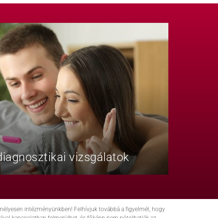
iagnosztikai vizsgálatok
zemélyesen intézményünkben! Felhívjuk továbbá a figyelmét, hogy