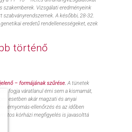
s szakemberek. Vizsgálati eredményeink
árt szabványrendszernek. A későbbi, 28-32.
 genetikai eredetű rendellenességeket, ezek
bb történő
gjelenő – formájának szűrése
.
A tünetek
em fogja váratlanul érni sem a kismamát,
ges esetben akár magzati és anyai
eres vérnyomás-ellenőrzés és az időben
matos kórházi megfigyelés is javasolttá