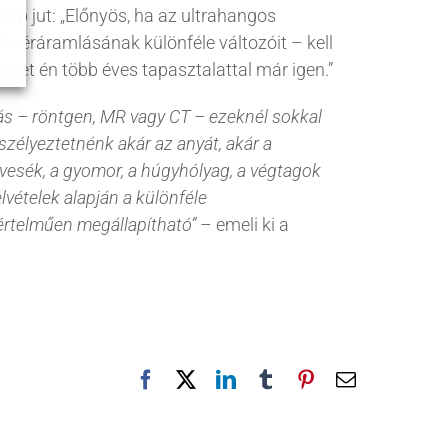
ep jut: „Előnyös, ha az ultrahangos
k véráramlásának különféle változóit – kell
eket én több éves tapasztalattal már igen.”
rás – röntgen, MR vagy CT – ezeknél sokkal
zélyeztetnénk akár az anyát, akár a
 vesék, a gyomor, a húgyhólyag, a végtagok
lvételek alapján a különféle
yértelműen megállapítható”
– emeli ki a