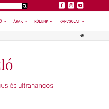
Ő
ÁRAK
RÓLUNK
KAPCSOLAT
Genetikai
Felnőtt
vizsgálatok »
szakrendelések »
Genetikai vizsgálat
Allergológia
kereső »
zló
Andrológiai Centrum
Genetikai
Diabetológia
hordozóságszűrés
Endokrinológia
Öröklődő
Bőrgyógyászat,
rendellenességek
esztétika
gus és ultrahangos
Rák és rákhajlam
Fül-orr-gégészet,
genetikai vizsgálata
Horkolás
Öröklődő emlő- és
Gyermekurológiai és
petefészekrák
Hypospadiasis Centrum