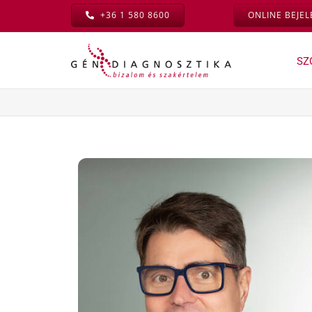
Kihagyás
+36 1 580 8600
ONLINE BEJE
SZ
Családtervezés »
Meddőségi
diagnosztika »
Családtervezési
konzultáció
Meddőségi
vizsgálatok főoldal
Családtervezési
vizsgálatcsomag
Komplex meddőségi
konzultáció – és további
Genetikai vizsgálatok
termékenységi
családtervezéshez
konzultációink
Genetikai
Kivizsgálási
hordozóságszűrés
csomagok
Nőgyógyászati
Andrológiai ellátás
kivizsgálás
Műszeres vizsgálatok
és kisműtétek