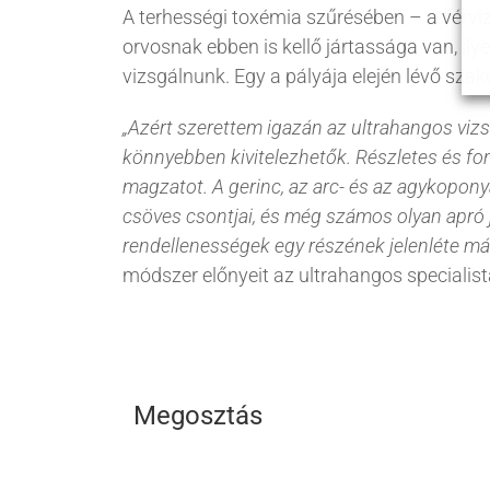
A terhességi toxémia szűrésében – a vérviz
orvosnak ebben is kellő jártassága van, ily
vizsgálnunk. Egy a pályája elején lévő szak
„Azért szerettem igazán az ultrahangos vizs
könnyebben kivitelezhetők. Részletes és fo
magzatot. A gerinc, az arc- és az agykopony
csöves csontjai, és még számos olyan apró je
rendellenességek egy részének jelenléte már
módszer előnyeit az ultrahangos specialist
Megosztás