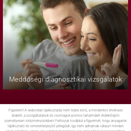
Meddőségi diagnosztikai vizsgálatok
Figyelem! A weboldali tájékoztatás nem teljes körű, a mindenkor érvényes
árakért, a szolgáltatások és csomagok pontos tartalmáért érdeklődjön
személyesen intézményünkben! Felhívjuk továbbá a figyelmét, hogy anyagaink
tájékoztató és ismeretterjesztő jellegűek, így nem adhatnak választ minden