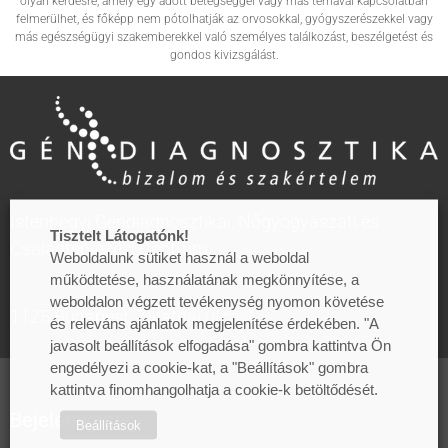
olyan kérdésre, amely egy adott betegséggel vagy más témával kapcsolatban
felmerülhet, és főképp nem pótolhatják az orvosokkal, gyógyszerészekkel vagy
más egészségügyi szakemberekkel való személyes találkozást, beszélgetést és
gondos kivizsgálást.
Istenhegyi Géndiagnosztikai, Nőgyógyászati és
Tisztelt Látogatónk!
Családtervezési Centrum
Weboldalunk sütiket használ a weboldal
működtetése, használatának megkönnyítése, a
weboldalon végzett tevékenység nyomon követése
1125 Budapest, Zalatnai utca 2.
és releváns ajánlatok megjelenítése érdekében. "A
javasolt beállítások elfogadása" gombra kattintva Ön
engedélyezi a cookie-kat, a "Beállítások" gombra
kattintva finomhangolhatja a cookie-k betöltődését.
Bejelentkezés
Beállítások