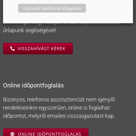
Kollégáink nyitvatartási időben várják hívásaikat.
A javasolt beállítások elfogadása
Nyitvatartási időn kívül kérjük válassza a visszahívás
lehetőségét vagy küldjön emailt kapcsolatfelvételi
űrlapunk segítségével!
VISSZAHÍVÁST KÉREK
Online időpontfoglalás
Bizonyos, telefonos asszisztenciát nem igénylő
rendeléseinkre egyszerűen, online is foglalhat
időpontot, melyről emailes visszaigazolást kap.
ONLINE IDŐPONTFOGLALÁS