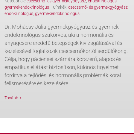
Kategóriák:
csecsemő- és gyermekgyógyász
,
endokrinológus
,
gyermekendokrinológus
|
Címkék:
csecsemő- és gyermekgyógyász
,
endokrinológus
,
gyermekendokrinológus
Dr. Mohácsy Júlia gyermekgyógyász és gyermek
endokrinológus szakorvos, aki a hormonális és
anyagcsere eredetű betegségek kivizsgálásával és
kezelésével foglalkozik csecsemőkortól serdülőkorig.
Célja, hogy páciensei számára korszerű, alapos és
empatikus ellátást biztosítson, különös figyelmet
fordítva a fejlődési és hormonális problémák korai
felismerésére és kezelésére.
Tovább