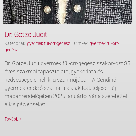
Dr. Götze Judit
Kategóriák:
gyermek fül-orr-gégész
|
Címkék:
gyermek fül-orr-
gégész
Dr. Gőtze Judit gyermek fül-orr-gégész szakorvost 35
éves szakmai tapasztalata, gyakorlata és
kedvessége emeli ki a szakmájában. A Géndinó
gyermekrendelő számára kialakított, teljesen új
magánrendelőjében 2025 januártól várja szeretettel
a kis pácienseket.
Tovább