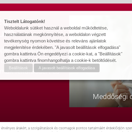
gi
Tisztelt Látogatónk!
Weboldalunk sütiket használ a weboldal működtetése,
rum
használatának megkönnyítése, a weboldalon végzett
tevékenység nyomon követése és releváns ajánlatok
megjelenítése érdekében. "A javasolt beállítások elfogadása"
lett orvosi team
gombra kattintva Ön engedélyezi a cookie-kat, a "Beállítások"
nácsadást és kezelést
gombra kattintva finomhangolhatja a cookie-k betöltődését.
Beállítások
A javasolt beállítások elfogadása
émák feltárásáért és
Meddőségi d
r érvényes árakért, a szolgáltatások és csomagok pontos tartalmáért érdeklődjön s