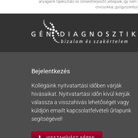
anyagaink tájékoztató és ismeretterjesztő jellegűek, így n
orvosokkal, gyógyszerész
Bejelentkezés
Kollégáink nyitvatartási időben várják
hívásaikat. Nyitvatartási időn kívül kérjük
válassza a visszahívás lehetőségét vagy
küldjön emailt kapcsolatfelvételi űrlapunk
segítségével!
VISSZAHÍVÁST KÉREK