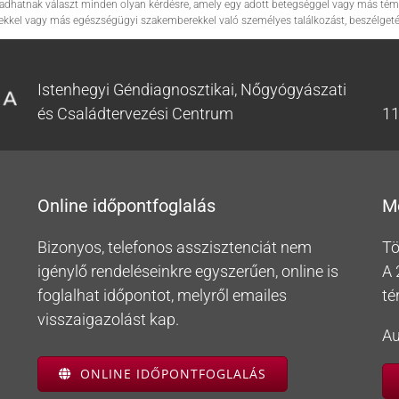
em adhatnak választ minden olyan kérdésre, amely egy adott betegséggel vagy más tém
ekkel vagy más egészségügyi szakemberekkel való személyes találkozást, beszélgetés
Istenhegyi Géndiagnosztikai, Nőgyógyászati
és Családtervezési Centrum
11
Online időpontfoglalás
M
Bizonyos, telefonos asszisztenciát nem
Tö
igénylő rendeléseinkre egyszerűen, online is
A 
foglalhat időpontot, melyről emailes
té
visszaigazolást kap.
Au
ONLINE IDŐPONTFOGLALÁS