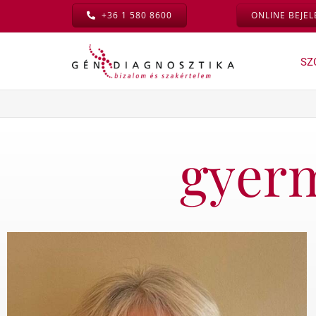
Kihagyás
+36 1 580 8600
ONLINE BEJE
SZ
Családtervezés »
Meddőségi
diagnosztika »
Családtervezési
konzultáció
gyerm
Meddőségi
vizsgálatok főoldal
Családtervezési
vizsgálatcsomag
Komplex meddőségi
konzultáció – és további
Genetikai vizsgálatok
termékenységi
családtervezéshez
konzultációink
Genetikai
Kivizsgálási
hordozóságszűrés
csomagok
Nőgyógyászati
Andrológiai ellátás
kivizsgálás
Műszeres vizsgálatok
és kisműtétek