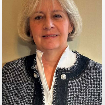
Meddőségi genetikai
és laborvizsgálatok
Pszichológia,
edukáció (termékenység,
meddőség)
IVF külföldön