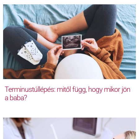
Terminustúllépés: mitől függ, hogy mikor jön
a baba?