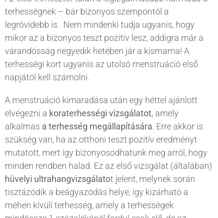
terhességnek – bár bizonyos szempontól a
legrövidebb is. Nem mindenki tudja ugyanis, hogy
mikor az a bizonyos teszt pozitív lesz, addigra már a
várandósság negyedik hetében jár a kismama! A
terhességi kort ugyanis az utolsó menstruáció első
napjától kell számolni.
A menstruáció kimaradása után egy héttel ajánlott
elvégezni a
koraterhességi vizsgálatot,
amely
alkalmas
a terhesség megállapítására
. Erre akkor is
szükség van, ha az otthoni teszt pozitív eredményt
mutatott, mert így bizonyosodhatunk meg arról, hogy
minden rendben halad. Ez az első vizsgálat (általában)
hüvelyi ultrahangvizsgálato
t jelent, melynek során
tisztázódik a beágyazódás helye, így kizárható a
méhen kívüli terhesség, amely a terhességek