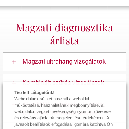
Magzati diagnosztika
árlista
Magzati ultrahang vizsgálatok
Kombinált szűrés vizsgálatok
Tisztelt Látogatónk!
Weboldalunk sütiket használ a weboldal
iGen NIPT szűrések - Trisomy,
működtetése, használatának megkönnyítése, a
weboldalon végzett tevékenység nyomon követése
NIFTY és Genesafe tesztek
és releváns ajánlatok megjelenítése érdekében. "A
javasolt beállítások elfogadása" gombra kattintva Ön