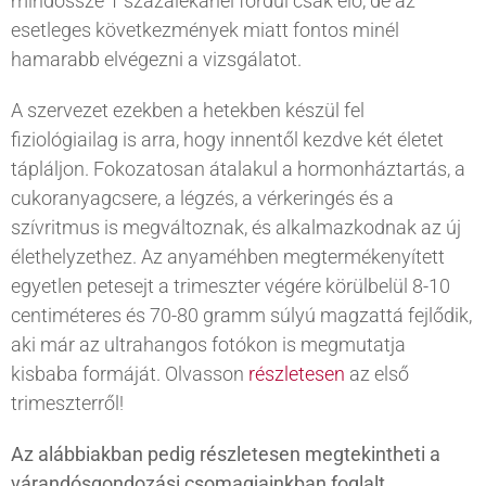
mindössze 1 százalékánél fordul csak elő, de az
esetleges következmények miatt fontos minél
hamarabb elvégezni a vizsgálatot.
A szervezet ezekben a hetekben készül fel
fiziológiailag is arra, hogy innentől kezdve két életet
tápláljon. Fokozatosan átalakul a hormonháztartás, a
cukoranyagcsere, a légzés, a vérkeringés és a
szívritmus is megváltoznak, és alkalmazkodnak az új
élethelyzethez. Az anyaméhben megtermékenyített
egyetlen petesejt a trimeszter végére körülbelül 8-10
centiméteres és 70-80 gramm súlyú magzattá fejlődik,
aki már az ultrahangos fotókon is megmutatja
kisbaba formáját. Olvasson
részletesen
az első
trimeszterről!
Az alábbiakban pedig részletesen megtekintheti a
várandósgondozási csomagjainkban foglalt