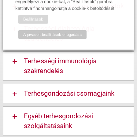
engedélyezi a cookie-kat, a "Beállítások" gombra
Magzati kromoszóma vizsgálatok
kattintva finomhangolhatja a cookie-k betöltődését.
Beállítások
Terhességi diabetológia
A javasolt beállítások elfogadása
szakrendelés
Terhességi immunológia
szakrendelés
Terhesgondozási csomagjaink
Egyéb terhesgondozási
szolgáltatásaink