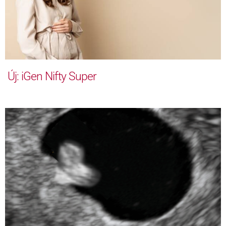
Új: iGen Nifty Super