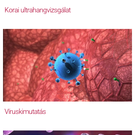
Korai ultrahangvizsgálat
Víruskimutatás