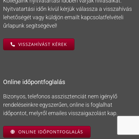
Kollégáink nyitvatartási időben várják hívásaikat.
Nyitvatartási időn kívül kérjük válassza a visszahívás
lehetőségét vagy küldjön emailt kapcsolatfelvételi
űrlapunk segítségével!
VISSZAHÍVÁST KÉREK
Online időpontfoglalás
Bizonyos, telefonos asszisztenciát nem igénylő
rendeléseinkre egyszerűen, online is foglalhat
időpontot, melyről emailes visszaigazolást kap.
ONLINE IDŐPONTFOGLALÁS