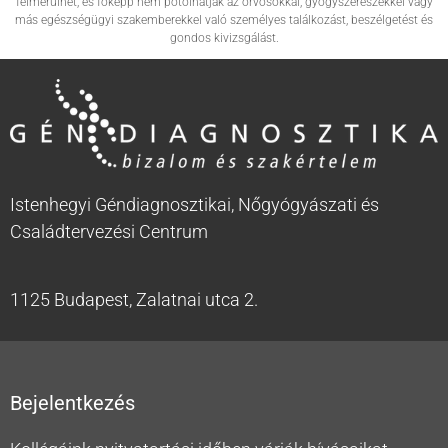
felmerülhet, és főképp nem pótolhatják az orvosokkal, gyógyszerészekkel vagy
más egészségügyi szakemberekkel való személyes találkozást, beszélgetést és
gondos kivizsgálást.
Istenhegyi Géndiagnosztikai, Nőgyógyászati és
Családtervezési Centrum
1125 Budapest, Zalatnai utca 2.
Bejelentkezés