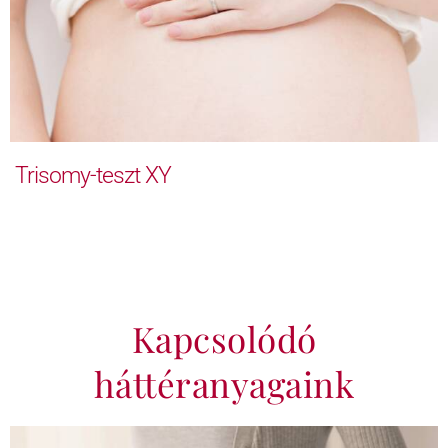
Trisomy-teszt XY
Kapcsolódó
háttéranyagaink