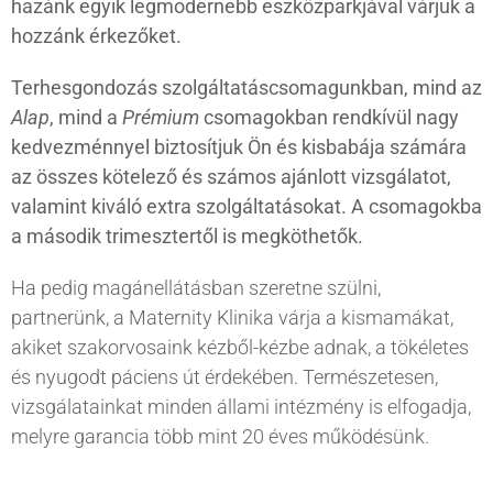
hazánk egyik legmodernebb eszközparkjával várjuk a
hozzánk érkezőket.
Terhesgondozás szolgáltatáscsomagunkban, mind az
Alap
, mind a
Prémium
csomagokban rendkívül nagy
kedvezménnyel biztosítjuk Ön és kisbabája számára
az összes kötelező és számos ajánlott vizsgálatot,
valamint kiváló extra szolgáltatásokat. A csomagokba
a második trimesztertől is megköthetők.
Ha pedig magánellátásban szeretne szülni,
partnerünk, a Maternity Klinika várja a kismamákat,
akiket szakorvosaink kézből-kézbe adnak, a tökéletes
és nyugodt páciens út érdekében. Természetesen,
vizsgálatainkat minden állami intézmény is elfogadja,
melyre garancia több mint 20 éves működésünk.