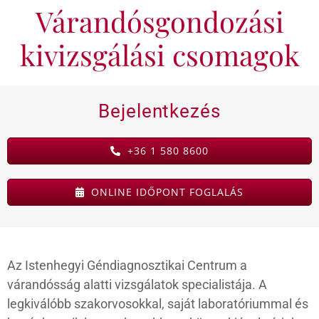
Várandósgondozási
KAPCSOLAT
kivizsgálási csomagok
BLOG
Bejelentkezés
+36 1 580 8600
ONLINE IDŐPONT FOGLALÁS
Az Istenhegyi Géndiagnosztikai Centrum a
várandósság alatti vizsgálatok specialistája. A
legkiválóbb szakorvosokkal, saját laboratóriummal és