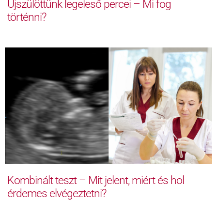
Újszülöttünk legeleső percei – Mi fog
történni?
Kombinált teszt – Mit jelent, miért és hol
érdemes elvégeztetni?