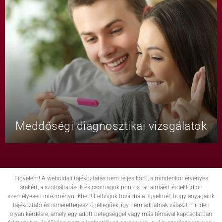
Meddőségi diagnosztikai vizsgálatok
Figyelem! A weboldali tájékoztatás nem teljes körű, a mindenkor érvényes
árakért, a szolgáltatások és csomagok pontos tartalmáért érdeklődjön
személyesen intézményünkben! Felhívjuk továbbá a figyelmét, hogy anyagaink
tájékoztató és ismeretterjesztő jellegűek, így nem adhatnak választ minden
olyan kérdésre, amely egy adott betegséggel vagy más témával kapcsolatban