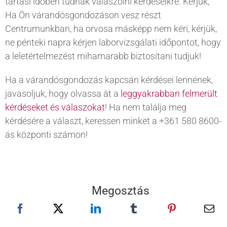
tartási időben tudnak válaszolni kérdéseikre. Kérjük,
Ha Ön várandósgondozáson vesz részt
Centrumunkban, ha orvosa másképp nem kéri, kérjük,
ne pénteki napra kérjen laborvizsgálati időpontot, hogy
a leletértelmezést mihamarabb biztosítani tudjuk!
Ha a várandósgondozás kapcsán kérdései lennének,
javasoljuk, hogy olvassa át a
leggyakrabban felmerült
kérdéseket és válaszokat
! Ha nem találja meg
kérdésére a választ, keressen minket a +361 580 8600-
ás központi számon!
Megosztás