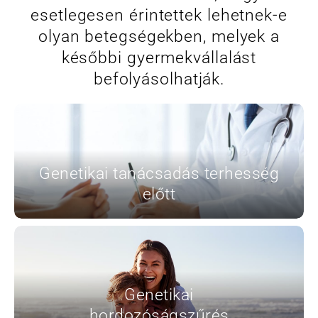
esetlegesen érintettek lehetnek-e
olyan betegségekben, melyek a
KAPCSOLAT
későbbi gyermekvállalást
BLOG
befolyásolhatják.
Genetikai tanácsadás terhesség
előtt
Genetikai
hordozóságszűrés