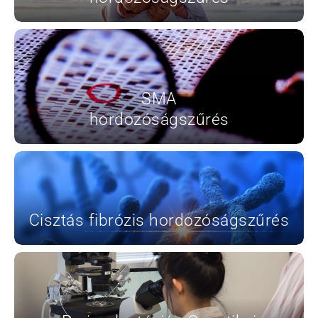
SMA
hordozóságszűrés
Cisztás fibrózis hordozóságszűrés