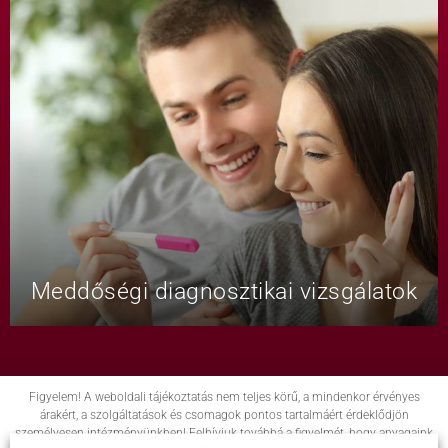
Meddőségi diagnosztikai vizsgálatok
Figyelem! A weboldali tájékoztatás nem teljes körű, a mindenkor érvényes
árakért, a szolgáltatások és csomagok pontos tartalmáért érdeklődjön
személyesen intézményünkben! Felhívjuk továbbá a figyelmét, hogy anyagaink