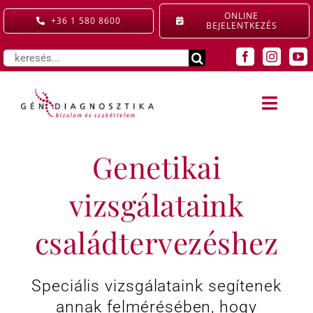
Kihagyás
ONLINE
+36 1 580 8600
BEJELENTKEZÉS
Keresés...
Toggle
Naviga
SZOLGÁLTATÁSAINK
Genetikai
KIEMELT ELLÁTÁS
vizsgálataink
családtervezéshez
GYERMEKRENDELŐ
ÁRAINK
Speciális vizsgálataink segítenek
annak felmérésében, hogy
RÓLUNK