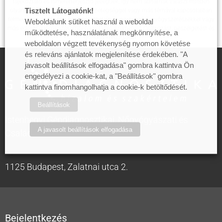
tájékoztató és ismeretterjesztő jellegűek, így nem adhatnak választ minden
Tisztelt Látogatónk!
olyan kérdésre, amely egy adott betegséggel vagy más témával kapcsolatban
felmerülhet, és főképp nem pótolhatják az orvosokkal, gyógyszerészekkel vagy
Weboldalunk sütiket használ a weboldal
más egészségügyi szakemberekkel való személyes találkozást, beszélgetést és
működtetése, használatának megkönnyítése, a
gondos kivizsgálást.
weboldalon végzett tevékenység nyomon követése
és releváns ajánlatok megjelenítése érdekében. "A
javasolt beállítások elfogadása" gombra kattintva Ön
engedélyezi a cookie-kat, a "Beállítások" gombra
kattintva finomhangolhatja a cookie-k betöltődését.
Beállítások
Istenhegyi Géndiagnosztikai, Nőgyógyászati és
A javasolt beállítások elfogadása
Családtervezési Centrum
1125 Budapest, Zalatnai utca 2.
Bejelentkezés