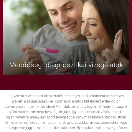
Meddőségi diagnosztikai vizsgálatok
Figyelem! A weboldali tájékoztatás nem teljes körű, a mindenkor érvényes
árakért, a szolgáltatások és csomagok pontos tartalmáért érdeklődjön
személyesen intézményünkben! Felhívjuk továbbá a figyelmét, hogy anyagaink
tájékoztató és ismeretterjesztő jellegűek, így nem adhatnak választ minden
olyan kérdésre, amely egy adott betegséggel vagy más témával kapcsolatban
felmerülhet, és főképp nem pótolhatják az orvosokkal, gyógyszerészekkel vagy
más egészségügyi szakemberekkel való személyes találkozást, beszélgetést és