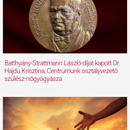
Batthyány-Strattmann László-díjat kapott Dr.
Hajdu Krisztina, Centrumunk osztályvezető
szülész-nőgyógyásza