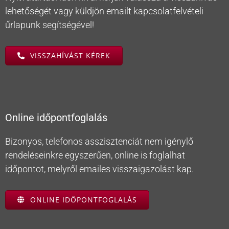
lehetőségét vagy küldjön emailt kapcsolatfelvételi
űrlapunk segítségével!
VISSZAHÍVÁST KÉREK
Online időpontfoglalás
Bizonyos, telefonos asszisztenciát nem igénylő
rendeléseinkre egyszerűen, online is foglalhat
időpontot, melyről emailes visszaigazolást kap.
ONLINE IDŐPONTFOGLALÁS