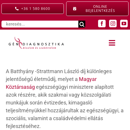
Kihagyás
ONLINE
+36 1 580 8600
BEJELENTKEZÉS
Keresés...
Toggle
Naviga
SZOLGÁLTATÁSAINK
A Batthyány -Strattmann László díj különleges
jelentőségű életműdíj, melyet a
Magyar
KIEMELT ELLÁTÁS
Köztársaság
egészségügyi minisztere alapított
azok részére, akik szakmai vagy közszolgálati
GYERMEKRENDELŐ
munkájuk során évtizedes, kimagasló
teljesítményükkel hozzájárultak az egészségügyi, a
ÁRAINK
szociális, valamint a családvédelmi ellátás
fejlesztéséhez.
RÓLUNK