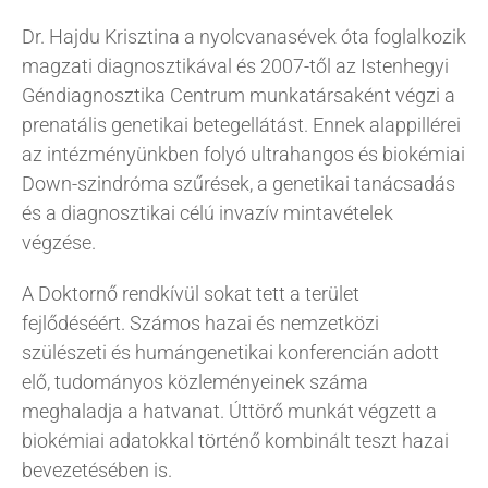
Dr. Hajdu Krisztina a nyolcvanasévek óta foglalkozik
KAPCSOLAT
magzati diagnosztikával és 2007-től az Istenhegyi
Géndiagnosztika Centrum munkatársaként végzi a
BLOG
prenatális genetikai betegellátást. Ennek alappillérei
az intézményünkben folyó ultrahangos és biokémiai
Down-szindróma szűrések, a genetikai tanácsadás
és a diagnosztikai célú invazív mintavételek
végzése.
A Doktornő rendkívül sokat tett a terület
fejlődéséért. Számos hazai és nemzetközi
szülészeti és humángenetikai konferencián adott
elő, tudományos közleményeinek száma
meghaladja a hatvanat. Úttörő munkát végzett a
biokémiai adatokkal történő kombinált teszt hazai
bevezetésében is.