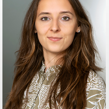
Meddőségi genetikai
és laborvizsgálatok
Pszichológia,
edukáció (termékenység,
meddőség)
IVF külföldön