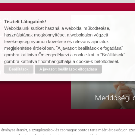
gi
Tisztelt Látogatónk!
rum
Weboldalunk sütiket használ a weboldal működtetése,
használatának megkönnyítése, a weboldalon végzett
tevékenység nyomon követése és releváns ajánlatok
megjelenítése érdekében. "A javasolt beállítások elfogadása"
lett orvosi team
gombra kattintva Ön engedélyezi a cookie-kat, a "Beállítások"
nácsadást és kezelést
gombra kattintva finomhangolhatja a cookie-k betöltődését.
Beállítások
A javasolt beállítások elfogadása
émák feltárásáért és
Meddőségi d
r érvényes árakért, a szolgáltatások és csomagok pontos tartalmáért érdeklődjön s