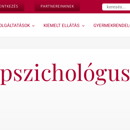
Keresés...
LENTKEZÉS
PARTNEREINKNEK
OLGÁLTATÁSOK
KIEMELT ELLÁTÁS
GYERMEKRENDEL
Várandósság,
Géndinó
magzati
gyermekrendelő »
diagnosztika »
pszichológu
Ugrás a Géndinó
gyermekrendelő
Down-szűrés és egyéb
szolgáltatásaihoz
magzati genetikai
rendellenességek
vizsgálata az első
trimeszterben
Kombinált teszt
Ultrahangos
vizsgálataink
Magzati és
várandósság alatti