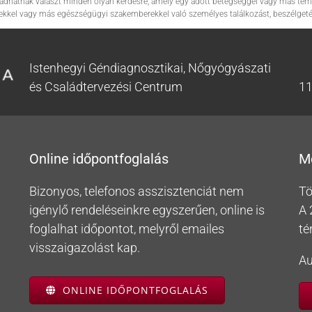
em adhatnak választ minden olyan kérdésre, amely egy adott betegséggel vagy más tém
ekkel vagy más egészségügyi szakemberekkel való személyes találkozást, beszélgetés
Istenhegyi Géndiagnosztikai, Nőgyógyászati
és Családtervezési Centrum
11
Online időpontfoglalás
M
Bizonyos, telefonos asszisztenciát nem
Tö
igénylő rendeléseinkre egyszerűen, online is
A 
foglalhat időpontot, melyről emailes
té
visszaigazolást kap.
Au
ONLINE IDŐPONTFOGLALÁS