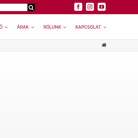
Ő
ÁRAK
RÓLUNK
KAPCSOLAT
Genetikai
Felnőtt
vizsgálatok »
szakrendelések »
s
Genetikai vizsgálat
Allergológia
kereső »
Andrológiai Centrum
Genetikai
Diabetológia
hordozóságszűrés
Endokrinológia
Öröklődő
Bőrgyógyászat,
rendellenességek
esztétika
Rák és rákhajlam
Fül-orr-gégészet,
genetikai vizsgálata
Horkolás
Öröklődő emlő- és
Gyermekurológiai és
petefészekrák
Hypospadiasis Centrum