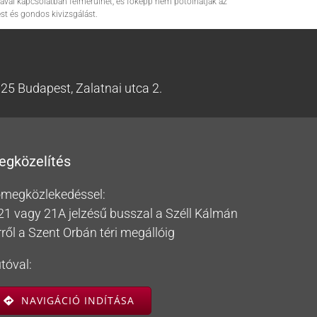
ával kapcsolatban felmerülhet, és főképp nem pótolhatják az
t és gondos kivizsgálást.
25 Budapest, Zalatnai utca 2.
egközelítés
megközlekedéssel:
21 vagy 21A jelzésű busszal a Széll Kálmán
rről a Szent Orbán téri megállóig
tóval:
NAVIGÁCIÓ INDÍTÁSA