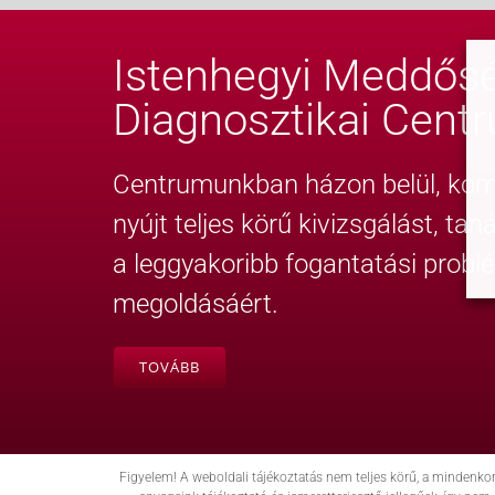
Istenhegyi Meddősé
Diagnosztikai Cent
Centrumunkban házon belül, komp
nyújt teljes körű kivizsgálást, ta
a leggyakoribb fogantatási probl
megoldásáért.
TOVÁBB
Figyelem! A weboldali tájékoztatás nem teljes körű, a mindenko