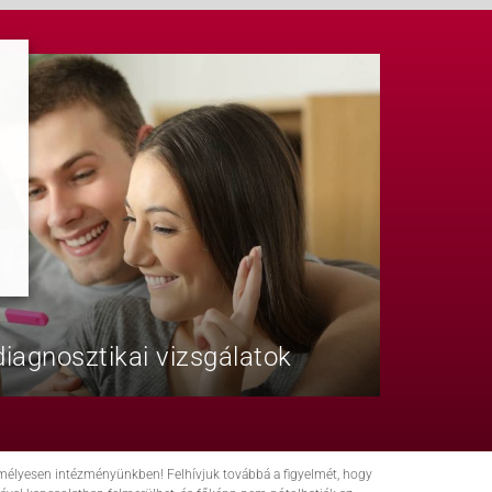
iagnosztikai vizsgálatok
zemélyesen intézményünkben! Felhívjuk továbbá a figyelmét, hogy