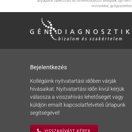
anyagaink tájékoztató és ismeretterjesztő jellegűek, így n
orvosokkal, gyógyszerész
Bejelentkezés
Kollégáink nyitvatartási időben várják
hívásaikat. Nyitvatartási időn kívül kérjük
válassza a visszahívás lehetőségét vagy
küldjön emailt kapcsolatfelvételi űrlapunk
segítségével!
VISSZAHÍVÁST KÉREK