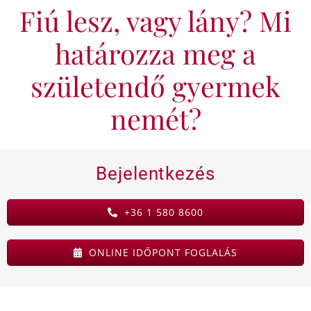
Fiú lesz, vagy lány? Mi
KAPCSOLAT
határozza meg a
BLOG
születendő gyermek
nemét?
Bejelentkezés
+36 1 580 8600
ONLINE IDŐPONT FOGLALÁS