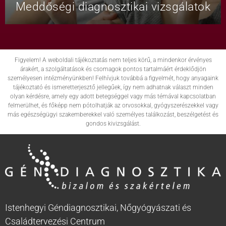
Meddőségi diagnosztikai vizsgálatok
Figyelem! A weboldali tájékoztatás nem teljes körű, a mindenkor érvényes
árakért, a szolgáltatások és csomagok pontos tartalmáért érdeklődjön
személyesen intézményünkben! Felhívjuk továbbá a figyelmét, hogy anyagaink
tájékoztató és ismeretterjesztő jellegűek, így nem adhatnak választ minden
olyan kérdésre, amely egy adott betegséggel vagy más témával kapcsolatban
felmerülhet, és főképp nem pótolhatják az orvosokkal, gyógyszerészekkel vagy
más egészségügyi szakemberekkel való személyes találkozást, beszélgetést és
gondos kivizsgálást.
Istenhegyi Géndiagnosztikai, Nőgyógyászati és
Családtervezési Centrum