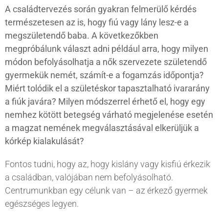
A családtervezés során gyakran felmerülő kérdés
természetesen az is, hogy fiú vagy lány lesz-e a
megszületendő baba. A következőkben
megpróbálunk választ adni például arra, hogy milyen
módon befolyásolhatja a nők szervezete születendő
gyermekük nemét, számít-e a fogamzás időpontja?
Miért tolódik el a születéskor tapasztalható ivararány
a fiúk javára? Milyen módszerrel érhető el, hogy egy
nemhez kötött betegség várható megjelenése esetén
a magzat nemének megválasztásával elkerüljük a
kórkép kialakulását?
Fontos tudni, hogy az, hogy kislány vagy kisfiú érkezik
a családban, valójában nem befolyásolható.
Centrumunkban egy célunk van – az érkező gyermek
egészséges legyen.