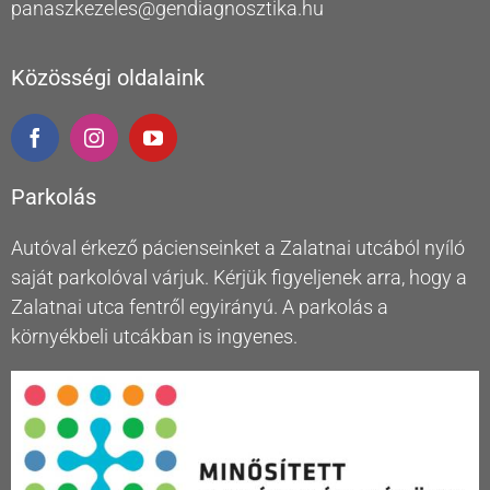
panaszkezeles@gendiagnosztika.hu
Közösségi oldalaink
Parkolás
Autóval érkező pácienseinket a Zalatnai utcából nyíló
saját parkolóval várjuk. Kérjük figyeljenek arra, hogy a
Zalatnai utca fentről egyirányú. A parkolás a
környékbeli utcákban is ingyenes.