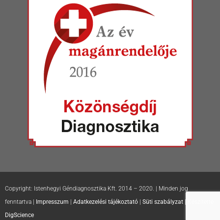
Copyright: Istenhegyi Géndiagnosztika Kft. 2014 – 2020. | Minden jog
fenntartva |
Impresszum
|
Adatkezelési tájékoztató
|
Süti szabályzat
| Készítette:
DigScience