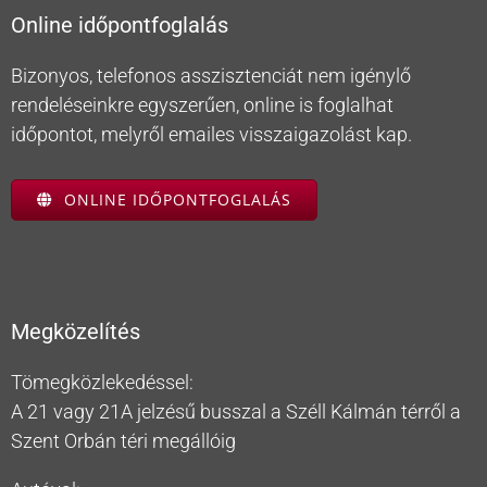
Online időpontfoglalás
Bizonyos, telefonos asszisztenciát nem igénylő
rendeléseinkre egyszerűen, online is foglalhat
időpontot, melyről emailes visszaigazolást kap.
ONLINE IDŐPONTFOGLALÁS
Megközelítés
Tömegközlekedéssel:
A 21 vagy 21A jelzésű busszal a Széll Kálmán térről a
Szent Orbán téri megállóig