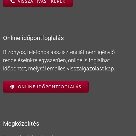
VISSZAHÍVÁST KÉREK
Online időpontfoglalás
Bizonyos, telefonos asszisztenciát nem igénylő
rendeléseinkre egyszerűen, online is foglalhat
időpontot, melyről emailes visszaigazolást kap.
ONLINE IDŐPONTFOGLALÁS
Megközelítés