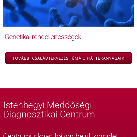
Genetikai rendellenességek
TOVÁBBI CSALÁDTERVEZÉS TÉMÁJÚ HÁTTÉRANYAGAIK
Istenhegyi Meddőségi
Diagnosztikai Centrum
Centrumunkban házon belül, komplett