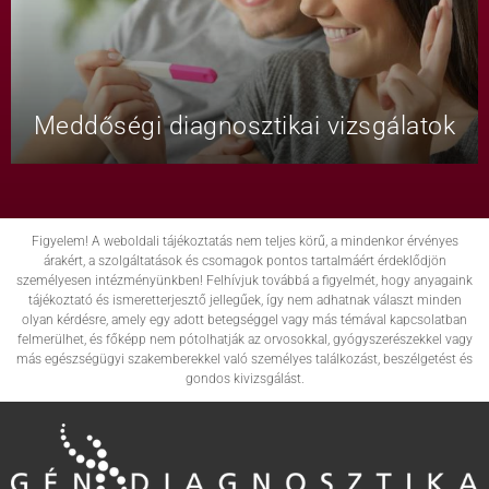
Meddőségi diagnosztikai vizsgálatok
Figyelem! A weboldali tájékoztatás nem teljes körű, a mindenkor érvényes
árakért, a szolgáltatások és csomagok pontos tartalmáért érdeklődjön
személyesen intézményünkben! Felhívjuk továbbá a figyelmét, hogy anyagaink
tájékoztató és ismeretterjesztő jellegűek, így nem adhatnak választ minden
olyan kérdésre, amely egy adott betegséggel vagy más témával kapcsolatban
felmerülhet, és főképp nem pótolhatják az orvosokkal, gyógyszerészekkel vagy
más egészségügyi szakemberekkel való személyes találkozást, beszélgetést és
gondos kivizsgálást.