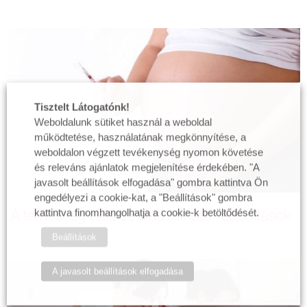
Tisztelt Látogatónk!
Weboldalunk sütiket használ a weboldal
működtetése, használatának megkönnyítése, a
weboldalon végzett tevékenység nyomon követése
és releváns ajánlatok megjelenítése érdekében. "A
javasolt beállítások elfogadása" gombra kattintva Ön
engedélyezi a cookie-kat, a "Beállítások" gombra
A terhesség előtt és alatt adható védőoltások
kattintva finomhangolhatja a cookie-k betöltődését.
Beállítások
A javasolt beállítások elfogadása