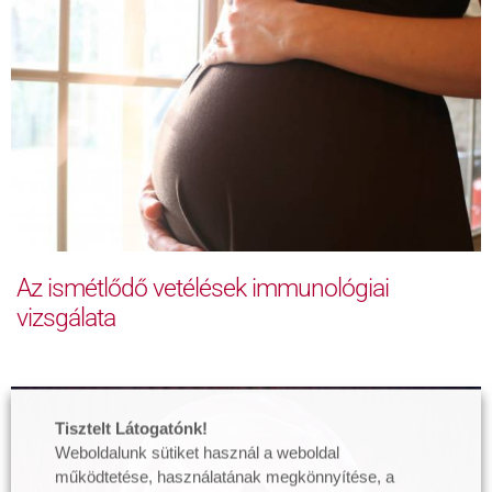
Az ismétlődő vetélések immunológiai
vizsgálata
Tisztelt Látogatónk!
Weboldalunk sütiket használ a weboldal
működtetése, használatának megkönnyítése, a