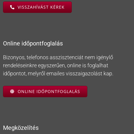
VISSZAHÍVÁST KÉREK
Online időpontfoglalás
Bizonyos, telefonos asszisztenciát nem igénylő
rendeléseinkre egyszerűen, online is foglalhat
időpontot, melyről emailes visszaigazolást kap.
ONLINE IDŐPONTFOGLALÁS
Megközelítés