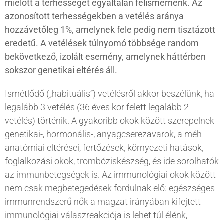
mielőtt a terhességet egyáltalán felismernénk. Az
azonosított terhességekben a vetélés aránya
hozzávetőleg 1%, amelynek fele pedig nem tisztázott
eredetű. A vetélések túlnyomó többsége random
bekövetkező, izolált esemény, amelynek háttérben
sokszor genetikai eltérés áll.
Ismétlődő („habituális”) vetélésről akkor beszélünk, ha
legalább 3 vetélés (36 éves kor felett legalább 2
vetélés) történik. A gyakoribb okok között szerepelnek
genetikai-, hormonális-, anyagcserezavarok, a méh
anatómiai eltérései, fertőzések, környezeti hatások,
foglalkozási okok, trombóziskészség, és ide sorolhatók
az immunbetegségek is. Az immunológiai okok között
nem csak megbetegedések fordulnak elő: egészséges
immunrendszerű nők a magzat irányában kifejtett
immunológiai válaszreakciója is lehet túl élénk,