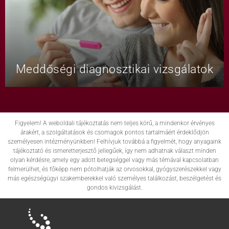
Meddőségi diagnosztikai vizsgálatok
Figyelem! A weboldali tájékoztatás nem teljes körű, a mindenkor érvényes
árakért, a szolgáltatások és csomagok pontos tartalmáért érdeklődjön
személyesen intézményünkben! Felhívjuk továbbá a figyelmét, hogy anyagaink
tájékoztató és ismeretterjesztő jellegűek, így nem adhatnak választ minden
olyan kérdésre, amely egy adott betegséggel vagy más témával kapcsolatban
felmerülhet, és főképp nem pótolhatják az orvosokkal, gyógyszerészekkel vagy
más egészségügyi szakemberekkel való személyes találkozást, beszélgetést és
gondos kivizsgálást.