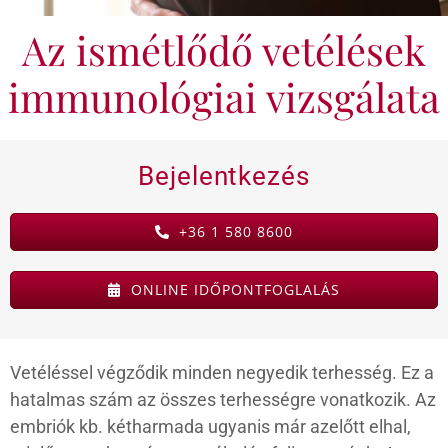
Az ismétlődő vetélések
KAPCSOLAT
immunológiai vizsgálata
BLOG
Bejelentkezés
+36 1 580 8600
ONLINE IDŐPONTFOGLALÁS
Vetéléssel végződik minden negyedik terhesség. Ez a
hatalmas szám az összes terhességre vonatkozik. Az
embriók kb. kétharmada ugyanis már azelőtt elhal,