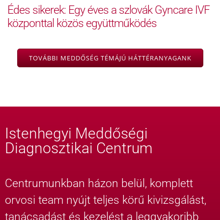
Édes sikerek: Egy éves a szlovák Gyncare IVF
központtal közös együttműködés
TOVÁBBI MEDDŐSÉG TÉMÁJÚ HÁTTÉRANYAGANK
Istenhegyi Meddőségi
Diagnosztikai Centrum
Centrumunkban házon belül, komplett
orvosi team nyújt teljes körű kivizsgálást,
tanácsadást és kezelést a leggyakoribb