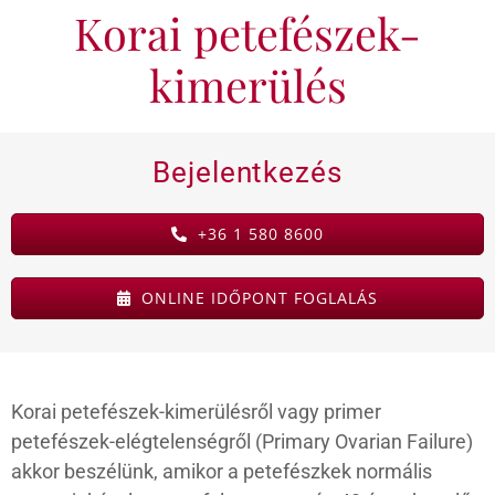
Korai petefészek-
KAPCSOLAT
kimerülés
BLOG
Bejelentkezés
+36 1 580 8600
ONLINE IDŐPONT FOGLALÁS
Korai petefészek-kimerülésről vagy primer
petefészek-elégtelenségről (Primary Ovarian Failure)
akkor beszélünk, amikor a petefészkek normális