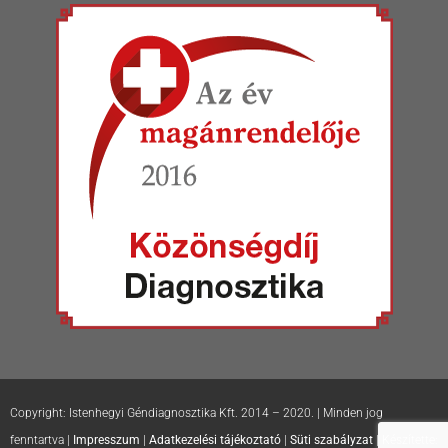
Copyright: Istenhegyi Géndiagnosztika Kft. 2014 – 2020. | Minden jog
fenntartva |
Impresszum
|
Adatkezelési tájékoztató
|
Süti szabályzat
| Készítette: