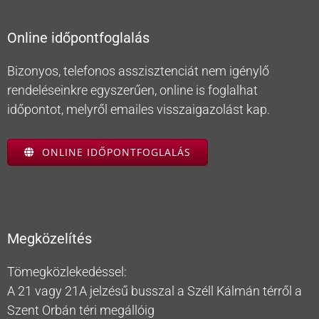
Online időpontfoglalás
Bizonyos, telefonos asszisztenciát nem igénylő
rendeléseinkre egyszerűen, online is foglalhat
időpontot, melyről emailes visszaigazolást kap.
ONLINE IDŐPONTFOGLALÁS
Megközelítés
Tömegközlekedéssel:
A 21 vagy 21A jelzésű busszal a Széll Kálmán térről a
Szent Orbán téri megállóig