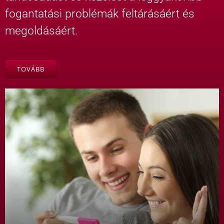
fogantatási problémák feltárásáért és
megoldásáért.
TOVÁBB