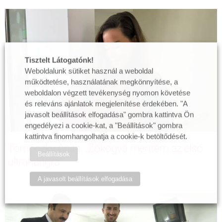
Tisztelt Látogatónk!
Weboldalunk sütiket használ a weboldal
működtetése, használatának megkönnyítése, a
weboldalon végzett tevékenység nyomon követése
és releváns ajánlatok megjelenítése érdekében. "A
javasolt beállítások elfogadása" gombra kattintva Ön
engedélyezi a cookie-kat, a "Beállítások" gombra
kattintva finomhangolhatja a cookie-k betöltődését.
Tornóczky Anita: „Zokogva mentem az első
Beállítások
ultrahangra”
A javasolt beállítások elfogadása