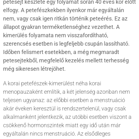
petesejt készlete egy folyamat során 40 éves kor előtt
elfogy. A petefészkekben ilyenkor már egyáltalán
nem, vagy csak igen ritkán történik peteérés. Ez az
állapot gyakran terméketlenséghez vezethet. A
kimerülés folyamata nem visszafordítható,
szerencsés esetben is legfeljebb csupán lassítható.
Időben felismert esetekben, a még megmaradt
petesejtekből, megfelelő kezelés mellett terhesség
még sikeresen létrejöhet.
A korai petefészek-kimerülést néha korai
menopauzaként említik, a két jelenség azonban nem
teljesen ugyanaz: az előbbi esetben a menstruáció
akár éveken keresztül is rendszertelenül, vagy csak
alkalmanként jelentkezik, az utóbbi esetben viszont a
csökkenő hormonszintek miatt egy idő után már
egyáltalán nincs menstruáció. Az elsődleges