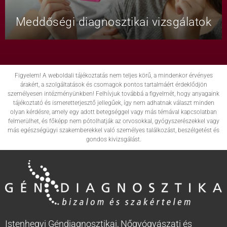
Meddőségi diagnosztikai vizsgálatok
Figyelem! A weboldali tájékoztatás nem teljes körű, a mindenkor érvényes
árakért, a szolgáltatások és csomagok pontos tartalmáért érdeklődjön
személyesen intézményünkben! Felhívjuk továbbá a figyelmét, hogy anyagaink
tájékoztató és ismeretterjesztő jellegűek, így nem adhatnak választ minden
olyan kérdésre, amely egy adott betegséggel vagy más témával kapcsolatban
felmerülhet, és főképp nem pótolhatják az orvosokkal, gyógyszerészekkel vagy
más egészségügyi szakemberekkel való személyes találkozást, beszélgetést és
gondos kivizsgálást.
Istenhegyi Géndiagnosztikai, Nőgyógyászati és