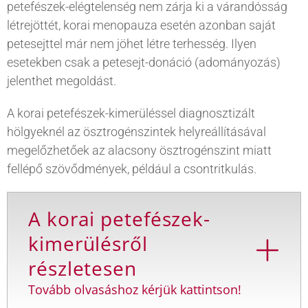
petefészek-elégtelenség nem zárja ki a várandósság
létrejöttét, korai menopauza esetén azonban saját
petesejttel már nem jöhet létre terhesség. Ilyen
esetekben csak a petesejt-donáció (adományozás)
jelenthet megoldást.
A korai petefészek-kimerüléssel diagnosztizált
hölgyeknél az ösztrogénszintek helyreállításával
megelőzhetőek az alacsony ösztrogénszint miatt
fellépő szövődmények, például a csontritkulás.
A korai petefészek-
kimerülésről
részletesen
Tovább olvasáshoz kérjük kattintson!