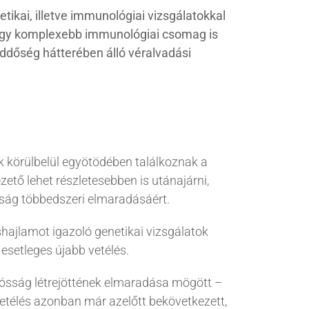
tikai, illetve immunológiai vizsgálatokkal
 egy komplexebb immunológiai csomag is
meddőség hátterében álló véralvadási
k körülbelül egyötödében találkoznak a
zető lehet részletesebben is utánajárni,
sság többedszeri elmaradásáért.
hajlamot igazoló genetikai vizsgálatok
 esetleges újabb vetélés.
ósság létrejöttének elmaradása mögött –
a vetélés azonban már azelőtt bekövetkezett,