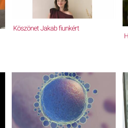
Köszönet Jakab fiunkért
H