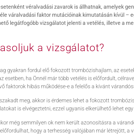
setenként véralvadási zavarok is állhatnak, amelyek gene
le váralvadási faktor mutációinak kimutatásán kívül –
ető legátfogóbb vizsgálatot jelenti a vetélés, illetve a 
asoljuk a vizsgálatot?
ag gyakran fordul elő fokozott trombózishajlam, az esete
esetben, ha Önnél már több vetélés is előfordult, célrave
ő faktorok hibás működése-e a felelős a kívánt várandó
zakadt meg, akkor is érdemes lehet a fokozott trombózis
okat is elvégeztetni, ezzel ugyanis elkerülhető lehet egy
kor még semmilyen ok nem került azonosításra a várand
n előfordulhat, hogy a terhesség valójában már létrejött, 