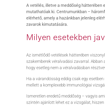
A vetélés, illetve a meddőség hátterében e
mutathatóak ki. Centrumunkban – háromfé
elérhető, amely a hazánkban jelenleg elérh
zavarok kimutatására.
Milyen esetekben jav
Az ismétlődő vetélések hátterében viszonyl
szakemberek véralvadási zavarral. Abban az 
hogy esetleg nem a véralvadásban résztvev
Ha a várandósság eddig csak egy esetben s
mellett a komplexebb immunológiai vizsgálat
Ismeretlen eredetű meddőség – vagyis ami
szintén ajánlott lehet ez a vizsgálat, hisze