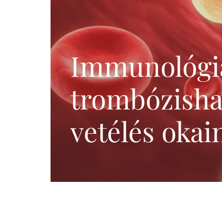
Meddőségi genetikai
és laborvizsgálatok
Pszichológia,
edukáció (termékenység,
Immunológi
meddőség)
IVF külföldön
trombózisha
vetélés okai