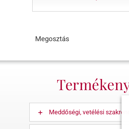
Megosztás
Termékenys
Meddőségi, vetélési szakrend