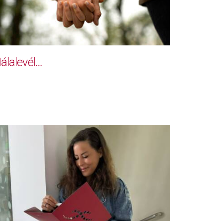
álalevél…