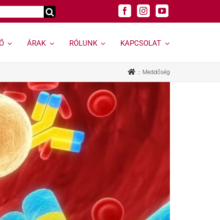
Ő
ÁRAK
RÓLUNK
KAPCSOLAT
Genetikai
Felnőtt
Meddőség
vizsgálatok »
szakrendelések »
Genetikai vizsgálat
Allergológia
kereső »
Andrológiai Centrum
Genetikai
Diabetológia
hordozóságszűrés
Endokrinológia
Öröklődő
Bőrgyógyászat,
rendellenességek
esztétika
Rák és rákhajlam
Fül-orr-gégészet,
genetikai vizsgálata
Horkolás
Öröklődő emlő- és
Gyermekurológiai és
petefészekrák
Hypospadiasis Centrum