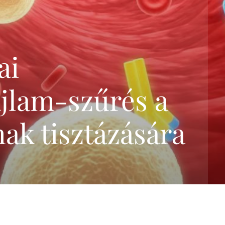
genetikai szűrőtesztek
összefoglalása
Trisomy-tesztek
NIFTY-pro teszt
ai
GeneSafe-teszt
Magzati kromoszóma-
jlam-szűrés a
vizsgálatok
(CVS,amniocentézis)
Terhesgondozási
nak tisztázására
csomagok
3D,4D Babamozi