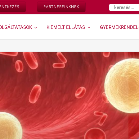
Keresés...
LENTKEZÉS
PARTNEREINKNEK
OLGÁLTATÁSOK
KIEMELT ELLÁTÁS
GYERMEKRENDEL
Várandósság,
Géndinó
magzati
gyermekrendelő »
diagnosztika »
Ugrás a Géndinó
gyermekrendelő
Down-szűrés és egyéb
szolgáltatásaihoz
magzati genetikai
rendellenességek
vizsgálata az első
trimeszterben
Kombinált teszt
Ultrahangos
vizsgálataink
Magzati és
várandósság alatti