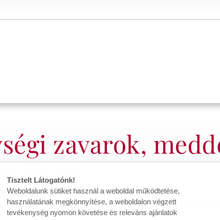
égi zavarok, meddő
Tisztelt Látogatónk!
elés, vizsgálatok és kezelések
Weboldalunk sütiket használ a weboldal működtetése,
használatának megkönnyítése, a weboldalon végzett
tevékenység nyomon követése és releváns ajánlatok