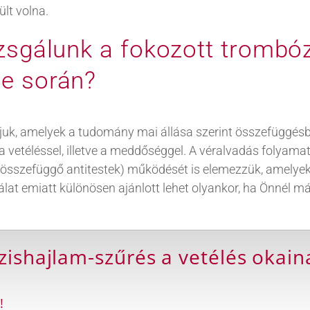
lt volna.
izsgálunk a fokozott trombó
e során?
uk, amelyek a tudomány mai állása szerint összefüggésb
 vetéléssel, illetve a meddőséggel. A véralvadás folyama
sszefüggő antitestek) működését is elemezzük, amelyek s
álat emiatt különösen ajánlott lehet olyankor, ha Önnél m
shajlam-szűrés a vetélés okaina
!