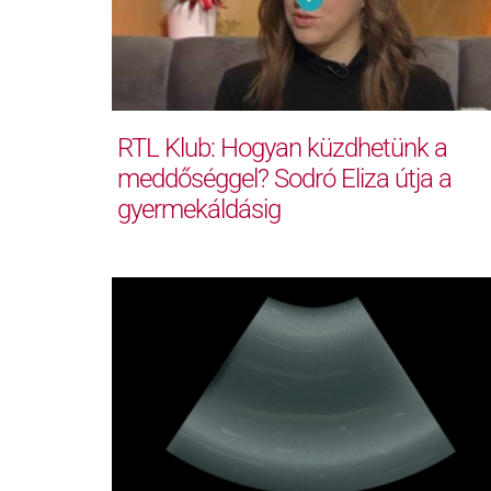
RTL Klub: Hogyan küzdhetünk a
meddőséggel? Sodró Eliza útja a
gyermekáldásig