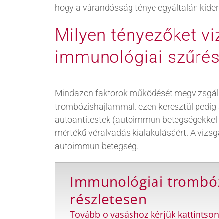
hogy a várandósság ténye egyáltalán kiderü
Milyen tényezőket v
immunológiai szűrés
Mindazon faktorok működését megvizsgálj
trombózishajlammal, ezen keresztül pedig a
autoantitestek (autoimmun betegségekkel ö
mértékű véralvadás kialakulásáért. A vizsg
autoimmun betegség.
Immunológiai trombózi
részletesen
Tovább olvasáshoz kérjük kattintson