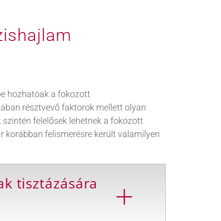
zishajlam
e hozhatóak a fokozott
tában résztvevő faktorok mellett olyan
zintén felelősek lehetnek a fokozott
ár korábban felismerésre került valamilyen
k tisztázására