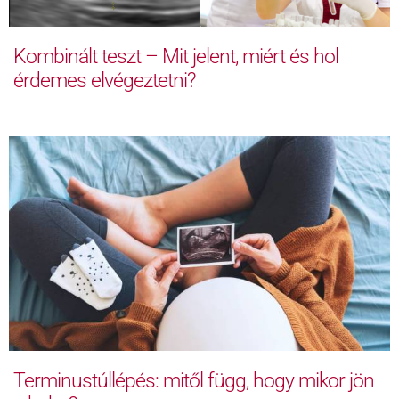
Kombinált teszt – Mit jelent, miért és hol
érdemes elvégeztetni?
Terminustúllépés: mitől függ, hogy mikor jön