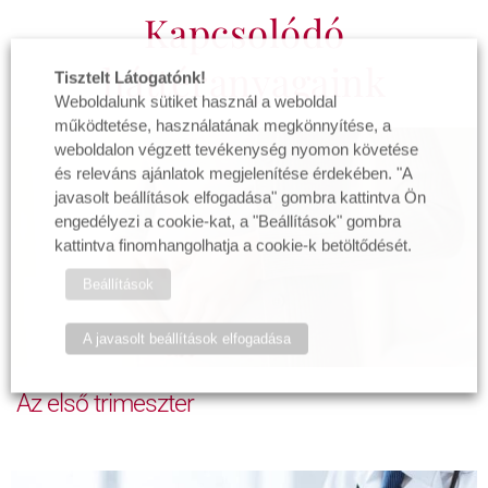
Kapcsolódó
háttéranyagaink
Tisztelt Látogatónk!
Weboldalunk sütiket használ a weboldal
működtetése, használatának megkönnyítése, a
weboldalon végzett tevékenység nyomon követése
és releváns ajánlatok megjelenítése érdekében. "A
javasolt beállítások elfogadása" gombra kattintva Ön
engedélyezi a cookie-kat, a "Beállítások" gombra
kattintva finomhangolhatja a cookie-k betöltődését.
Beállítások
A javasolt beállítások elfogadása
Az első trimeszter