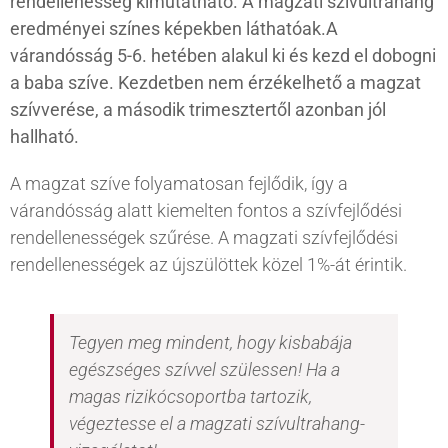
rendellenesség kimutatható. A magzati szívultrahang
eredményei színes képekben láthatóak.A
várandósság 5-6. hetében alakul ki és kezd el dobogni
a baba szíve. Kezdetben nem érzékelhető a magzat
szívverése, a második trimesztertől azonban jól
hallható.
A magzat szíve folyamatosan fejlődik, így a
várandósság alatt kiemelten fontos a szívfejlődési
rendellenességek szűrése. A magzati szívfejlődési
rendellenességek az újszülöttek közel 1%-át érintik.
Tegyen meg mindent, hogy kisbabája
egészséges szívvel szülessen! Ha a
magas rizikócsoportba tartozik,
végeztesse el a magzati szívultrahang-