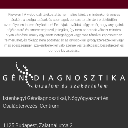
Figyelem! A weboldali tájékoztatás nem teljes körű, a mindenkor érvényes
árakért, a szolgáltatások és csomagok pontos tartalmáért érdeklődjön
személyesen intézményünkben! Felhívjuk továbbá a figyelmét, hogy anyagaink
tájékoztató és ismeretterjesztő jellegűek, így nem adhatnak választ minden
olyan kérdésre, amely egy adott betegséggel vagy más témával kapcsolatban
felmerülhet, és főképp nem pótolhatják az orvosokkal, gyógyszerészekkel vagy
más egészségügyi szakemberekkel való személyes találkozást, beszélgetést és
gondos kivizsgálást.
Istenhegyi Géndiagnosztikai, Nőgyógyászati és
Családtervezési Centrum
1125 Budapest, Zalatnai utca 2.