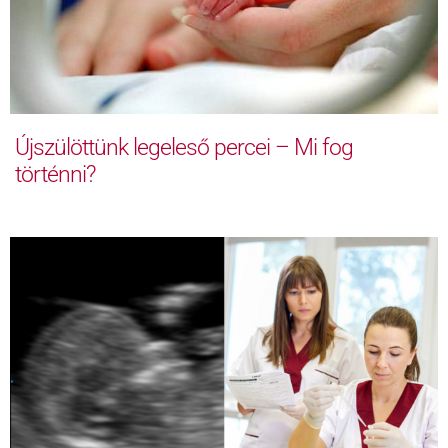
Újszülöttünk legeleső percei – Mi fog
történni?