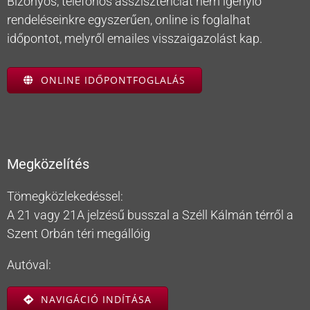
Bizonyos, telefonos asszisztenciát nem igénylő
rendeléseinkre egyszerűen, online is foglalhat
időpontot, melyről emailes visszaigazolást kap.
ONLINE IDŐPONTFOGLALÁS
Megközelítés
Tömegközlekedéssel:
A 21 vagy 21A jelzésű busszal a Széll Kálmán térről a
Szent Orbán téri megállóig
Autóval:
NAVIGÁCIÓ INDÍTÁSA