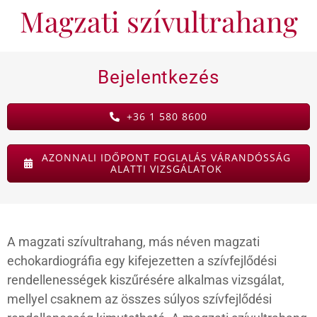
Magzati szívultrahang
KAPCSOLAT
Bejelentkezés
BLOG
+36 1 580 8600
AZONNALI IDŐPONT FOGLALÁS VÁRANDÓSSÁG
ALATTI VIZSGÁLATOK
A magzati szívultrahang, más néven magzati
echokardiográfia egy kifejezetten a szívfejlődési
rendellenességek kiszűrésére alkalmas vizsgálat,
mellyel csaknem az összes súlyos szívfejlődési