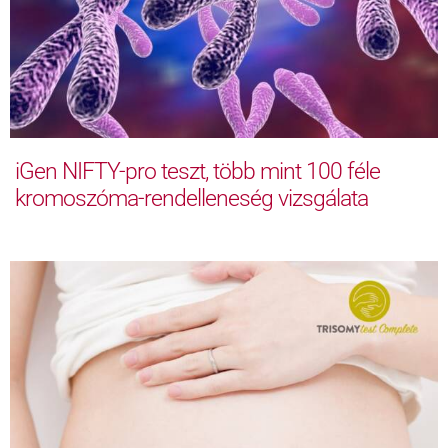
iGen NIFTY-pro teszt, több mint 100 féle
kromoszóma-rendelleneség vizsgálata