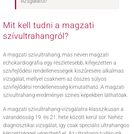
vizsgálatot!
Mit kell tudni a magzati
szívultrahangról?
A magzati szívultrahang, más néven magzati
echokardiográfia egy részletesebb, kifejezetten a
szívfejlődési rendellenességek kiszűrésére alkalmas
vizsgálat, mellyel csaknem az összes súlyos
szívfejlődési rendellenesség kimutatható. A magzati
szívultrahang eredményei színes képekben láthatóak.
A magzati szívultrahang-vizsgálatra klasszikusan a
várandósság 19. és 21. hete között kerül sor. Nehéz
diagnosztikai vizsgálat, így csak speciális ultrahangos
képzettséggel végezhető el. Az ultrahang tudásunk