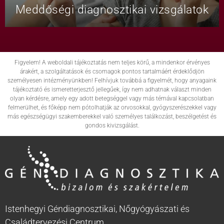
Meddőségi diagnosztikai vizsgálatok
Figyelem! A weboldali tájékoztatás nem teljes körű, a mindenkor érvényes
árakért, a szolgáltatások és csomagok pontos tartalmáért érdeklődjön
személyesen intézményünkben! Felhívjuk továbbá a figyelmét, hogy anyagaink
tájékoztató és ismeretterjesztő jellegűek, így nem adhatnak választ minden
olyan kérdésre, amely egy adott betegséggel vagy más témával kapcsolatban
felmerülhet, és főképp nem pótolhatják az orvosokkal, gyógyszerészekkel vagy
más egészségügyi szakemberekkel való személyes találkozást, beszélgetést és
gondos kivizsgálást.
Istenhegyi Géndiagnosztikai, Nőgyógyászati és
Családtervezési Centrum