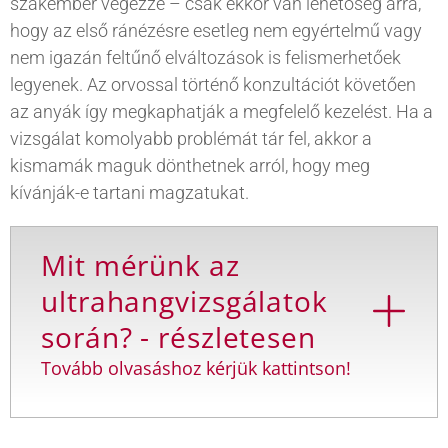
szakember végezze – csak ekkor van lehetőség arra,
hogy az első ránézésre esetleg nem egyértelmű vagy
nem igazán feltűnő elváltozások is felismerhetőek
legyenek. Az orvossal történő konzultációt követően
az anyák így megkaphatják a megfelelő kezelést. Ha a
vizsgálat komolyabb problémát tár fel, akkor a
kismamák maguk dönthetnek arról, hogy meg
kívánják-e tartani magzatukat.
Mit mérünk az
ultrahangvizsgálatok
során? - részletesen
Tovább olvasáshoz kérjük kattintson!