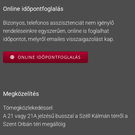
Online időpontfoglalás
Bizonyos, telefonos asszisztenciát nem igénylő
rendeléseinkre egyszerűen, online is foglalhat
időpontot, melyről emailes visszaigazolást kap.
ONLINE IDŐPONTFOGLALÁS
Megközelítés
Tömegközlekedéssel:
A 21 vagy 21A jelzésű busszal a Széll Kálmán térről a
Szent Orbán téri megállóig