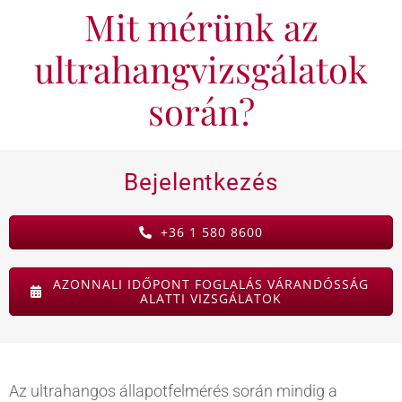
Mit mérünk az
KAPCSOLAT
ultrahangvizsgálatok
BLOG
során?
Bejelentkezés
+36 1 580 8600
AZONNALI IDŐPONT FOGLALÁS VÁRANDÓSSÁG
ALATTI VIZSGÁLATOK
Az ultrahangos állapotfelmérés során mindig a