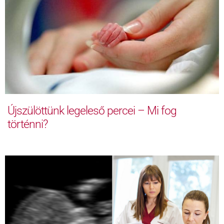
Újszülöttünk legeleső percei – Mi fog
történni?