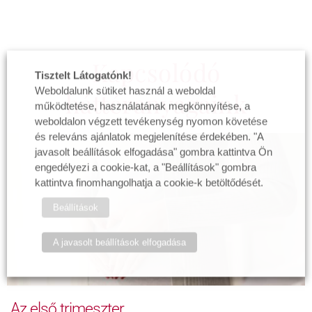
Kapcsolódó
Tisztelt Látogatónk!
Weboldalunk sütiket használ a weboldal
háttéranyagaink
működtetése, használatának megkönnyítése, a
weboldalon végzett tevékenység nyomon követése
és releváns ajánlatok megjelenítése érdekében. "A
javasolt beállítások elfogadása" gombra kattintva Ön
engedélyezi a cookie-kat, a "Beállítások" gombra
kattintva finomhangolhatja a cookie-k betöltődését.
Beállítások
A javasolt beállítások elfogadása
Az első trimeszter