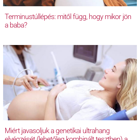
Terminustúllépés: mitől függ, hogy mikor jön
a baba?
Miért javasoljuk a genetikai ultrahang
elvégzését (lehetőleg kombinált tesztben) a