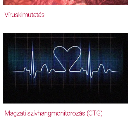
Víruskimutatás
Magzati szívhangmonitorozás (CTG)