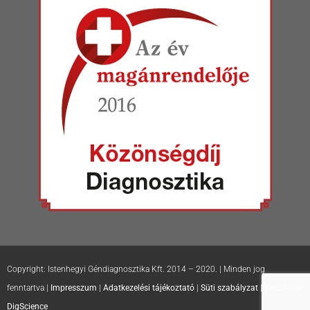
Copyright: Istenhegyi Géndiagnosztika Kft. 2014 – 2020. | Minden jog
fenntartva |
Impresszum
|
Adatkezelési tájékoztató
|
Süti szabályzat
| Készítette:
DigScience