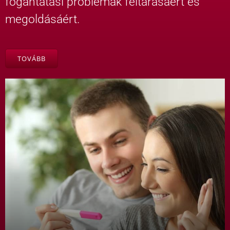
fogantatási problémák feltárásáért és
megoldásáért.
TOVÁBB