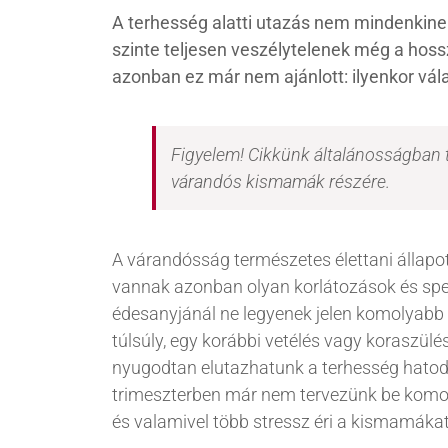
A terhesség alatti utazás nem mindenkine
szinte teljesen veszélytelenek még a hoss
azonban ez már nem ajánlott: ilyenkor vála
Figyelem! Cikkünk általánosságban t
várandós kismamák részére.
A várandósság természetes élettani állapot
vannak azonban olyan korlátozások és spec
édesanyjánál ne legyenek jelen komolyabb
túlsúly, egy korábbi vetélés vagy koraszülés
nyugodtan elutazhatunk a terhesség hatodi
trimeszterben már nem tervezünk be komol
és valamivel több stressz éri a kismamákat