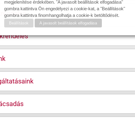
megjelenítése érdekében. "A javasolt beállítások elfogadása"
gombra kattintva Ön engedélyezi a cookie-kat, a "Beállítások"
krendelés
gombra kattintva finomhangolhatja a cookie-k betöltődését.
Beállítások
A javasolt beállítások elfogadása
krendelés
nk
áltatásaink
nácsadás