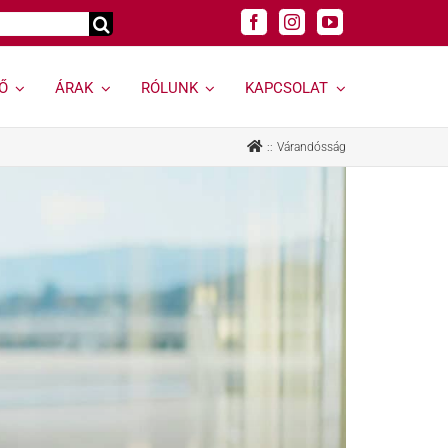
Ő
ÁRAK
RÓLUNK
KAPCSOLAT
Genetikai
Felnőtt
Várandósság
vizsgálatok »
szakrendelések »
Genetikai vizsgálat
Allergológia
kereső »
Andrológiai Centrum
Genetikai
Diabetológia
hordozóságszűrés
Endokrinológia
Öröklődő
Bőrgyógyászat,
rendellenességek
esztétika
Rák és rákhajlam
Fül-orr-gégészet,
genetikai vizsgálata
Horkolás
Öröklődő emlő- és
Gyermekurológiai és
petefészekrák
Hypospadiasis Centrum