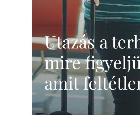
Meddőségi genetikai
és laborvizsgálatok
Pszichológia,
edukáció (termékenység,
Utazás a terh
meddőség)
IVF külföldön
mire figyelj
amit feltétl