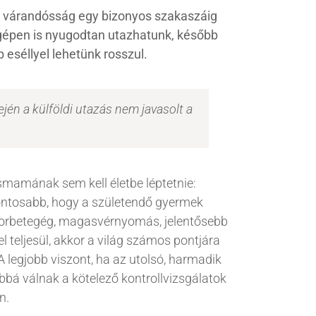
 a várandósság egy bizonyos szakaszáig
őgépen is nyugodtan utazhatunk, később
 eséllyel lehetünk rosszul.
jén a külföldi utazás nem javasolt a
ismamának sem kell életbe léptetnie:
fontosabb, hogy a születendő gyermek
korbetegég, magasvérnyomás, jelentősebb
el teljesül, akkor a világ számos pontjára
 legjobb viszont, ha az utolsó, harmadik
á válnak a kötelező kontrollvizsgálatok
n.