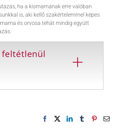
 utazás, ha a kismamának erre valóban
nkkal is, aki kellő szakértelemmel képes
kismama és orvosa tehát mindig együtt
azás.
 feltétlenül