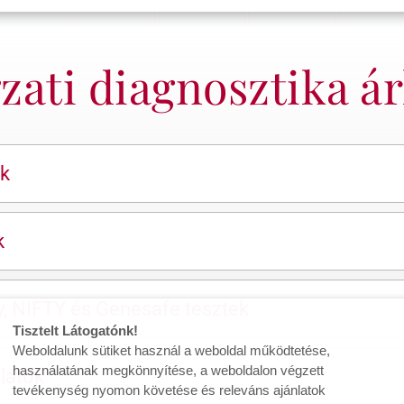
ati diagnosztika ár
ok
k
y, NIFTY és Genesafe tesztek
Tisztelt Látogatónk!
Weboldalunk sütiket használ a weboldal működtetése,
használatának megkönnyítése, a weboldalon végzett
latok
tevékenység nyomon követése és releváns ajánlatok