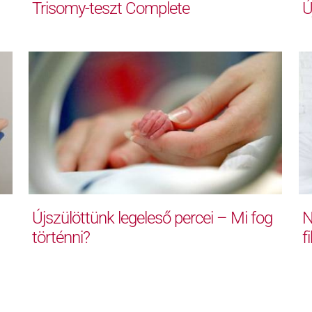
Trisomy-teszt Complete
Ú
Újszülöttünk legeleső percei – Mi fog
N
történni?
f