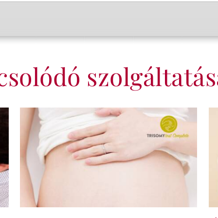
solódó szolgáltatá