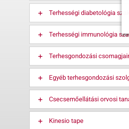
Terhességi diabetológia sza
Terhességi immunológia sza
Terhesgondozási csomagjai
Egyéb terhesgondozási szolg
Csecsemőellátási orvosi ta
Kinesio tape