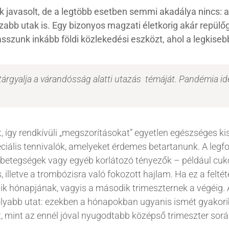
k javasolt, de a legtöbb esetben semmi akadálya nincs:
zabb utak is. Egy bizonyos magzati életkorig akár repül
sszunk inkább földi közlekedési eszközt, ahol a legkisebb
árgyalja a várandósság alatti utazás témáját. Pandémia ide
, így rendkívüli „megszorításokat” egyetlen egészséges k
iális tennivalók, amelyeket érdemes betartanunk. A leg
 betegségek vagy egyéb korlátozó tényezők – például cu
, illetve a trombózisra való fokozott hajlam. Ha ez a feltét
k hónapjának, vagyis a második trimeszternek a végéig. A
yabb utat: ezekben a hónapokban ugyanis ismét gyakoribb
, mint az ennél jóval nyugodtabb középső trimeszter sorá