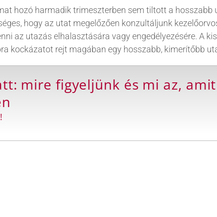
almat hozó harmadik trimeszterben sem tiltott a hosszabb
ges, hogy az utat megelőzően konzultáljunk kezelőorvosu
 tenni az utazás elhalasztására vagy engedélyezésére. A 
kora kockázatot rejt magában egy hosszabb, kimerítőbb ut
t: mire figyeljünk és mi az, amit
en
!