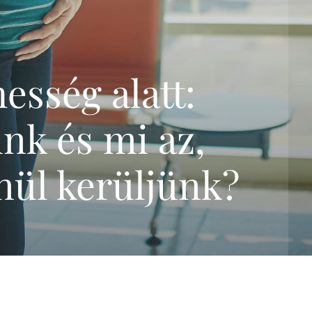
genetikai szűrőtesztek
összefoglalása
Trisomy-tesztek
NIFTY-pro teszt
esség alatt:
GeneSafe-teszt
Magzati kromoszóma-
ünk és mi az,
vizsgálatok
(CVS,amniocentézis)
Terhesgondozási
enül kerüljünk?
csomagok
3D,4D Babamozi