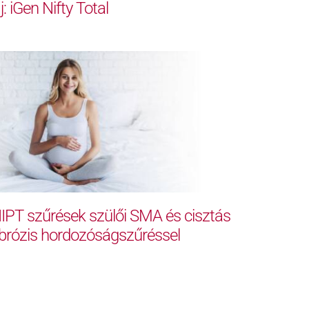
j: iGen Nifty Total
IPT szűrések szülői SMA és cisztás
ibrózis hordozóságszűréssel