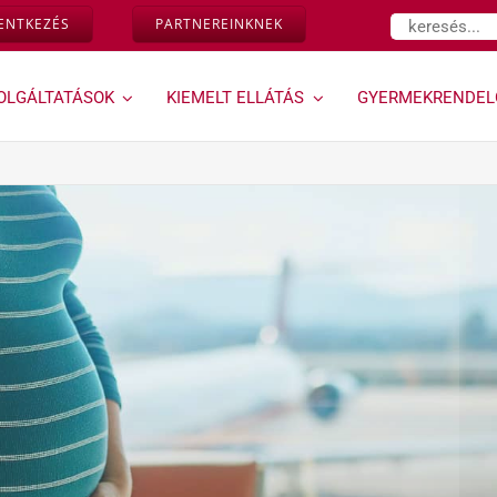
Keresés...
LENTKEZÉS
PARTNEREINKNEK
OLGÁLTATÁSOK
KIEMELT ELLÁTÁS
GYERMEKRENDEL
Várandósság,
Géndinó
magzati
gyermekrendelő »
diagnosztika »
Ugrás a Géndinó
gyermekrendelő
Down-szűrés és egyéb
szolgáltatásaihoz
magzati genetikai
rendellenességek
vizsgálata az első
trimeszterben
Kombinált teszt
Ultrahangos
vizsgálataink
Magzati és
várandósság alatti