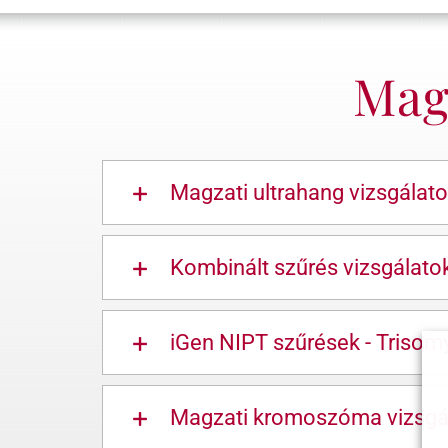
Magz
Magzati ultrahang vizsgálat
Kombinált szűrés vizsgálato
iGen NIPT szűrések - Trisom
Magzati kromoszóma vizsgá