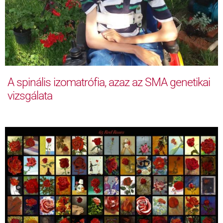
A spinális izomatrófia, azaz az SMA genetikai
vizsgálata