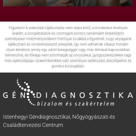
Figyelem! A weboldali tájékoztatás nem teljes körű, a mindenkor érvényes
árakért, a szolgáltatások és csomagok pontos tartalmáért érdeklődjön
személyesen intézményünkben! Felhívjuk továbbá a figyelmét, hogy anyagaink
tájékoztató és ismeretterjesztő jellegűek, így nem adhatnak választ minden
olyan kérdésre, amely egy adott betegséggel vagy más témával kapcsolatban
felmerülhet, és főképp nem pótolhatják az orvosokkal, gyógyszerészekkel vagy
más egészségügyi szakemberekkel való személyes találkozást, beszélgetést és
gondos kivizsgálást.
Istenhegyi Géndiagnosztikai, Nőgyógyászati és
Családtervezési Centrum