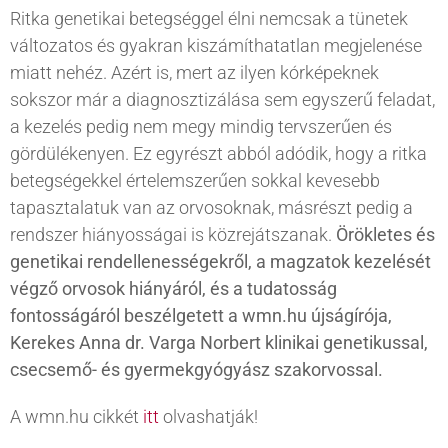
Ritka genetikai betegséggel élni nemcsak a tünetek
változatos és gyakran kiszámíthatatlan megjelenése
miatt nehéz. Azért is, mert az ilyen kórképeknek
sokszor már a diagnosztizálása sem egyszerű feladat,
a kezelés pedig nem megy mindig tervszerűen és
gördülékenyen. Ez egyrészt abból adódik, hogy a ritka
betegségekkel értelemszerűen sokkal kevesebb
tapasztalatuk van az orvosoknak, másrészt pedig a
rendszer hiányosságai is közrejátszanak.
Örökletes és
genetikai rendellenességekről, a magzatok kezelését
végző orvosok hiányáról, és a tudatosság
fontosságáról beszélgetett a wmn.hu újságírója,
Kerekes Anna dr. Varga Norbert klinikai genetikussal,
csecsemő- és gyermekgyógyász szakorvossal.
A wmn.hu cikkét
itt
olvashatják!