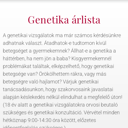
Genetika árlista
A genetikai vizsgálatok ma már számos kérdésünkre
adhatnak választ. Átadhatok-e tudtomon kívül
betegséget a gyermekemnek? Állhat-e a genetika a
háttérben, ha nem jön a baba? Kisgyermekemnél
problémákat találtak, elképzelhető, hogy genetikai
betegsége van? Örökölhettem rákra, vagy más
betegségre való hajlamot? Várjuk genetikai
tanácsadásunkon, hogy szakorvosaink javaslatai
alapján késlekedés nélkül elindulhat a megfelelő úton!
(18 év alatt a genetikai vizsgálatokra orvosi beutaló
szükséges és genetikai konzultáció. Vérvétel minden
hétköznap 9:00-14:30 óra között, előzetes
időpontfoglalás szükséges.)