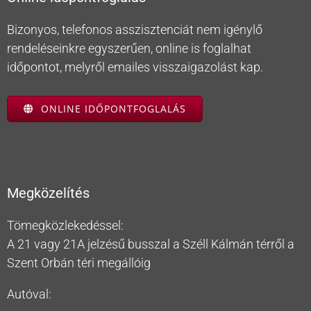
Bizonyos, telefonos asszisztenciát nem igénylő
rendeléseinkre egyszerűen, online is foglalhat
időpontot, melyről emailes visszaigazolást kap.
ONLINE IDŐPONTFOGLALÁS
Megközelítés
Tömegközlekedéssel:
A 21 vagy 21A jelzésű busszal a Széll Kálmán térről a
Szent Orbán téri megállóig
Autóval: