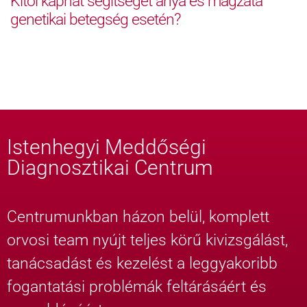
Kitől kaphat segítséget anya és magzata
genetikai betegség esetén?
Istenhegyi Meddőségi
Diagnosztikai Centrum
Centrumunkban házon belül, komplett
orvosi team nyújt teljes körű kivizsgálást,
tanácsadást és kezelést a leggyakoribb
fogantatási problémák feltárásáért és