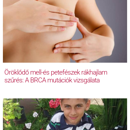
Öröklődő mell-és petefészek rákhajlam
szűrés: A BRCA mutációk vizsgálata