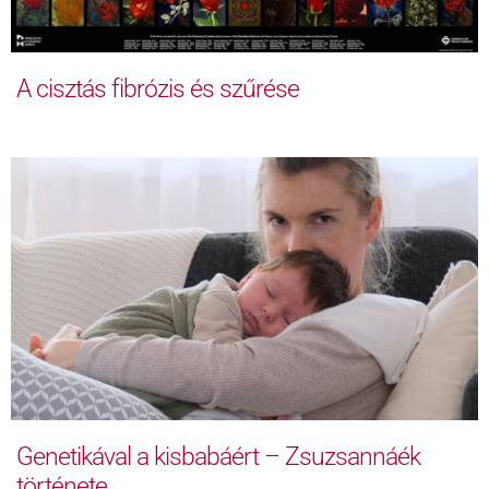
A cisztás fibrózis és szűrése
Genetikával a kisbabáért – Zsuzsannáék
története