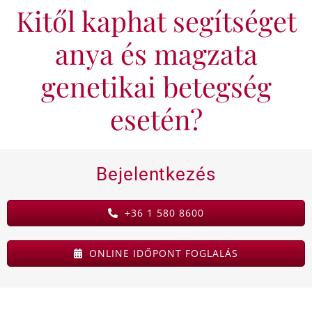
Kitől kaphat segítséget
KAPCSOLAT
anya és magzata
BLOG
genetikai betegség
esetén?
Bejelentkezés
+36 1 580 8600
ONLINE IDŐPONT FOGLALÁS