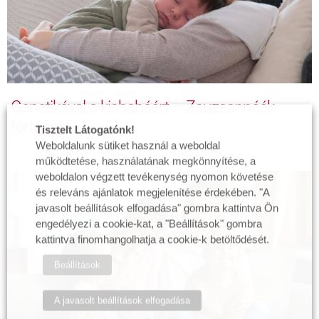
Genetikával a kisbabáért – Zsuzsannáék
története
Tisztelt Látogatónk!
Weboldalunk sütiket használ a weboldal
működtetése, használatának megkönnyítése, a
weboldalon végzett tevékenység nyomon követése
és releváns ajánlatok megjelenítése érdekében. "A
javasolt beállítások elfogadása" gombra kattintva Ön
engedélyezi a cookie-kat, a "Beállítások" gombra
kattintva finomhangolhatja a cookie-k betöltődését.
Beállítások
A javasolt beállítások elfogadása