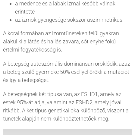
a medence és a lábak izmai később válnak
érintetté
az izmok gyengesége sokszor aszimmetrikus.
A korai formában az izomtüneteken felül gyakran
alakul ki a látás és hallás zavara, sőt enyhe fokú
értelmi fogyatékosság is.
A betegség autoszómális dominánsan öröklődik, azaz
a beteg szülő gyermeke 50% eséllyel örökli a mutációt
és így a betegséget.
A betegségnek két típusa van, az FSHD1, amely az
estek 95%-át adja, valamint az FSHD2, amely jóval
ritkább. A két típus genetikai oka különböző, viszont a
tünetek alapján nem különböztethetőek meg.