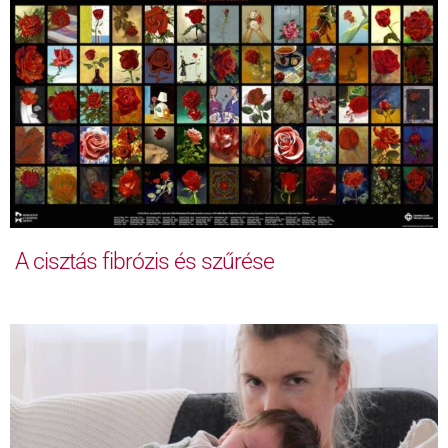
A cisztás fibrózis és szűrése