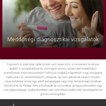
Meddőségi diagnosztikai vizsgálatok
Figyelem! A weboldali tájékoztatás nem teljes körű, a mindenkor érvényes
árakért, a szolgáltatások és csomagok pontos tartalmáért érdeklődjön
személyesen intézményünkben! Felhívjuk továbbá a figyelmét, hogy anyagaink
tájékoztató és ismeretterjesztő jellegűek, így nem adhatnak választ minden
olyan kérdésre, amely egy adott betegséggel vagy más témával kapcsolatban
felmerülhet, és főképp nem pótolhatják az orvosokkal, gyógyszerészekkel vagy
más egészségügyi szakemberekkel való személyes találkozást, beszélgetést és
gondos kivizsgálást.