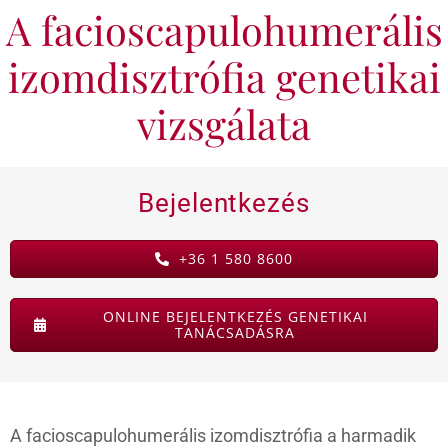
A facioscapulohumerális
KAPCSOLAT
izomdisztrófia genetikai
BLOG
vizsgálata
Bejelentkezés
+36 1 580 8600
ONLINE BEJELENTKEZÉS GENETIKAI
TANÁCSADÁSRA
A facioscapulohumerális izomdisztrófia a harmadik