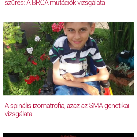
szűrés: A BRCA mutációk vizsgálata
A spinális izomatrófia, azaz az SMA genetikai
vizsgálata