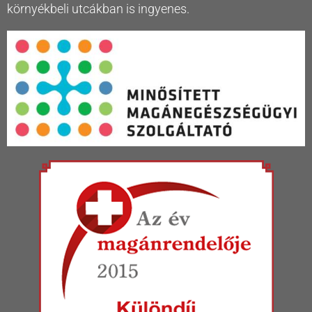
környékbeli utcákban is ingyenes.