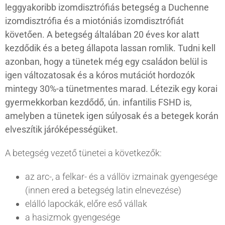
leggyakoribb izomdisztrófiás betegség a Duchenne
izomdisztrófia és a miotóniás izomdisztrófiát
követően. A betegség általában 20 éves kor alatt
kezdődik és a beteg állapota lassan romlik. Tudni kell
azonban, hogy a tünetek még egy családon belül is
igen változatosak és a kóros mutációt hordozók
mintegy 30%-a tünetmentes marad. Létezik egy korai
gyermekkorban kezdődő, ún. infantilis FSHD is,
amelyben a tünetek igen súlyosak és a betegek korán
elveszítik járóképességüket.
A betegség vezető tünetei a következők:
az arc-, a felkar- és a vállöv izmainak gyengesége
(innen ered a betegség latin elnevezése)
elálló lapockák, előre eső vállak
a hasizmok gyengesége