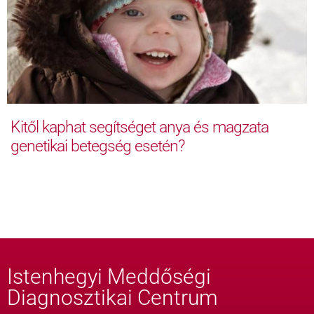
Kitől kaphat segítséget anya és magzata
genetikai betegség esetén?
Istenhegyi Meddőségi
Diagnosztikai Centrum