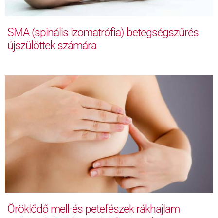
SMA (spinális izomatrófia) betegségszűrés
újszülöttek számára
Öröklődő mell-és petefészek rákhajlam