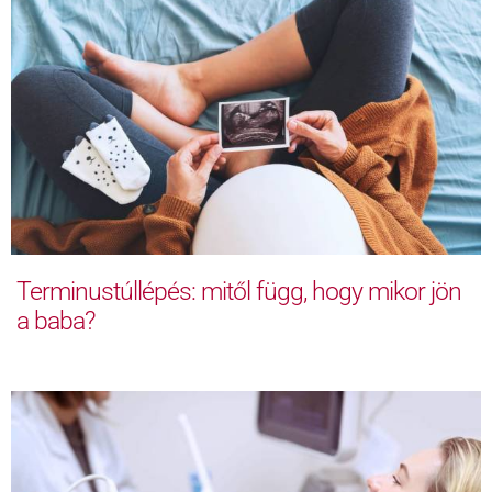
Terminustúllépés: mitől függ, hogy mikor jön
a baba?