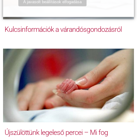
A javasolt beállítások elfogadása
Kulcsinformációk a várandósgondozásról
Újszülöttünk legeleső percei – Mi fog