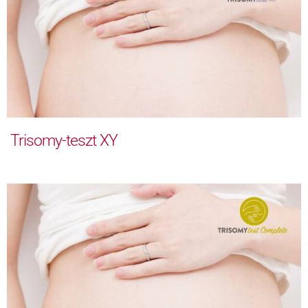
Trisomy-teszt XY