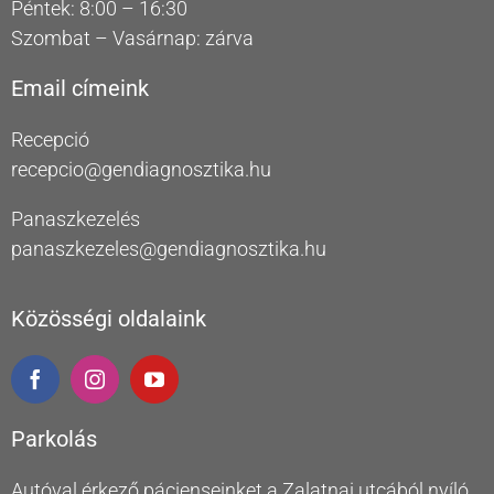
Péntek: 8:00 – 16:30
Szombat – Vasárnap: zárva
Email címeink
Recepció
recepcio@gendiagnosztika.hu
Panaszkezelés
panaszkezeles@gendiagnosztika.hu
Közösségi oldalaink
Parkolás
Autóval érkező pácienseinket a Zalatnai utcából nyíló