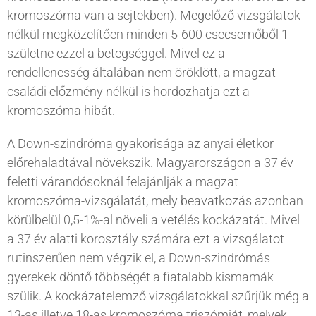
kromoszóma van a sejtekben). Megelőző vizsgálatok
nélkül megközelítően minden 5-600 csecsemőből 1
születne ezzel a betegséggel. Mivel ez a
rendellenesség általában nem öröklött, a magzat
családi előzmény nélkül is hordozhatja ezt a
kromoszóma hibát.
A Down-szindróma gyakorisága az anyai életkor
előrehaladtával növekszik. Magyarországon a 37 év
feletti várandósoknál felajánlják a magzat
kromoszóma-vizsgálatát, mely beavatkozás azonban
körülbelül 0,5-1%-al növeli a vetélés kockázatát. Mivel
a 37 év alatti korosztály számára ezt a vizsgálatot
rutinszerűen nem végzik el, a Down-szindrómás
gyerekek döntő többségét a fiatalabb kismamák
szülik. A kockázatelemző vizsgálatokkal szűrjük még a
13-as illetve 18-as kromoszóma triszómiát, melyek