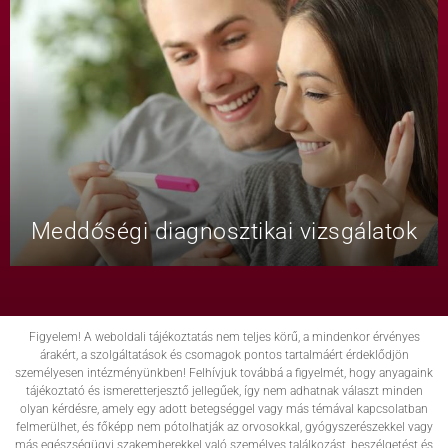
Meddőségi diagnosztikai vizsgálatok
Figyelem! A weboldali tájékoztatás nem teljes körű, a mindenkor érvényes
árakért, a szolgáltatások és csomagok pontos tartalmáért érdeklődjön
személyesen intézményünkben! Felhívjuk továbbá a figyelmét, hogy anyagaink
tájékoztató és ismeretterjesztő jellegűek, így nem adhatnak választ minden
olyan kérdésre, amely egy adott betegséggel vagy más témával kapcsolatban
felmerülhet, és főképp nem pótolhatják az orvosokkal, gyógyszerészekkel vagy
más egészségügyi szakemberekkel való személyes találkozást, beszélgetést és