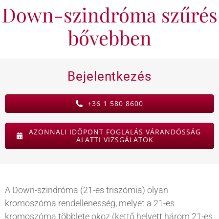
Down-szindróma szűrés
KAPCSOLAT
bővebben
BLOG
Bejelentkezés
+36 1 580 8600
AZONNALI IDŐPONT FOGLALÁS VÁRANDÓSSÁG
ALATTI VIZSGÁLATOK
A Down-szindróma (21-es triszómia) olyan
kromoszóma rendellenesség, melyet a 21-es
kromoszóma többlete okoz (kettő helyett három 21-es