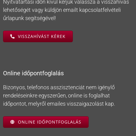
Nyitvatartási időn kívül kérjük válassza a visszahívás
lehetőségét vagy küldjön emailt kapcsolatfelvételi
űrlapunk segítségével!
VISSZAHÍVÁST KÉREK
Online időpontfoglalás
Bizonyos, telefonos asszisztenciát nem igénylő
rendeléseinkre egyszerűen, online is foglalhat
időpontot, melyről emailes visszaigazolást kap.
ONLINE IDŐPONTFOGLALÁS