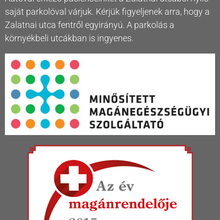
saját parkolóval várjuk. Kérjük figyeljenek arra, hogy a
Zalatnai utca fentről egyirányú. A parkolás a
környékbeli utcákban is ingyenes.