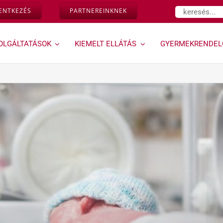
Keresés...
LENTKEZÉS
PARTNEREINKNEK
OLGÁLTATÁSOK
KIEMELT ELLÁTÁS
GYERMEKRENDEL
Várandósság,
Géndinó
magzati
gyermekrendelő »
diagnosztika »
Ugrás a Géndinó
gyermekrendelő
Down-szűrés és egyéb
szolgáltatásaihoz
magzati genetikai
rendellenességek
vizsgálata az első
trimeszterben
Kombinált teszt
Ultrahangos
vizsgálataink
Magzati és
várandósság alatti