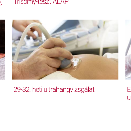
)
Trisomy-teszt ALAP
T
29-32. heti ultrahangvizsgálat
E
u