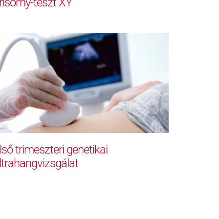
risomy-teszt XY
lső trimeszteri genetikai
ltrahangvizsgálat