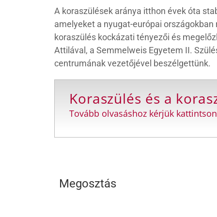
A koraszülések aránya itthon évek óta sta
amelyeket a nyugat-európai országokban re
koraszülés kockázati tényezői és megelőzhe
Attilával, a Semmelweis Egyetem II. Szülész
centrumának vezetőjével beszélgettünk.
Koraszülés és a koras
Tovább olvasáshoz kérjük kattintson
Megosztás