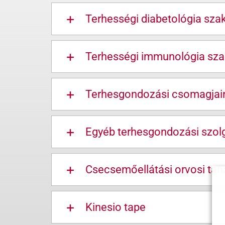
Terhességi diabetológia sza
Terhességi immunológia sza
Terhesgondozási csomagjai
Egyéb terhesgondozási szolg
Csecsemőellátási orvosi ta
Kinesio tape