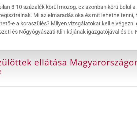
bilan 8-10 százalék körül mozog, ez azonban körülbelül 
gisztrálnak. Mi az elmaradás oka és mit lehetne tenni, h
tő-e a koraszülés? Milyen vizsgálatokat kell elvégezni e
eti és Nőgyógyászati Klinikájának igazgatójával és dr. No
zülöttek ellátása Magyarországo
!