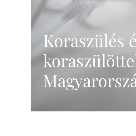
Meddőségi genetikai
és laborvizsgálatok
Pszichológia,
edukáció (termékenység,
Koraszülés é
meddőség)
IVF külföldön
koraszülötte
Magyarorsz