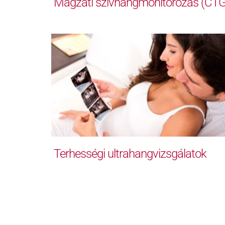
Magzati szívhangmonitorozás (CTG
Terhességi ultrahangvizsgálatok