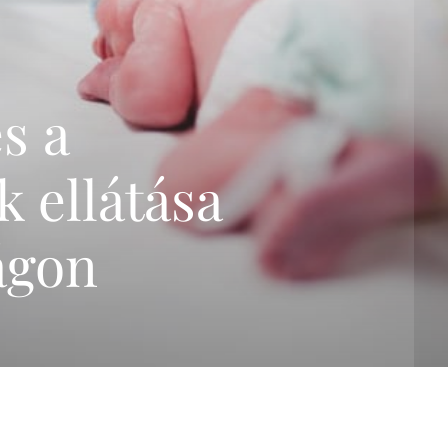
genetikai szűrőtesztek
összefoglalása
Trisomy-tesztek
NIFTY-pro teszt
s a
GeneSafe-teszt
Magzati kromoszóma-
k ellátása
vizsgálatok
(CVS,amniocentézis)
Terhesgondozási
ágon
csomagok
3D,4D Babamozi