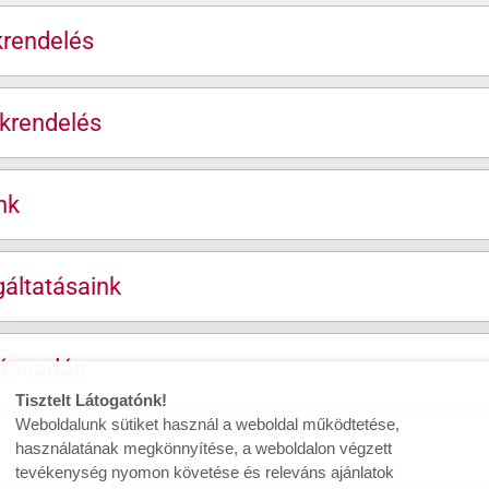
krendelés
krendelés
nk
áltatásaink
nácsadás
Tisztelt Látogatónk!
Weboldalunk sütiket használ a weboldal működtetése,
használatának megkönnyítése, a weboldalon végzett
tevékenység nyomon követése és releváns ajánlatok