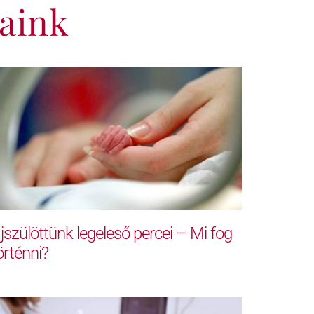
aink
jszülöttünk legeleső percei – Mi fog
örténni?