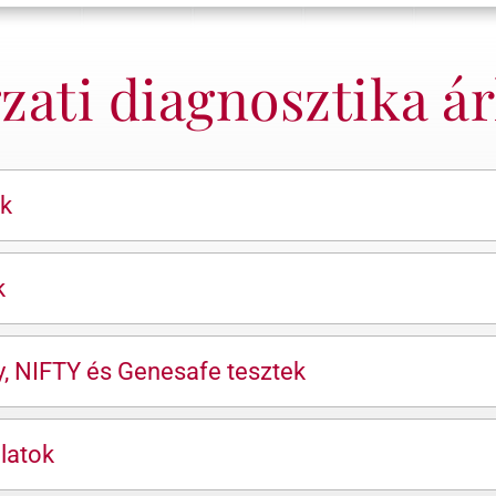
ati diagnosztika ár
ok
k
y, NIFTY és Genesafe tesztek
latok