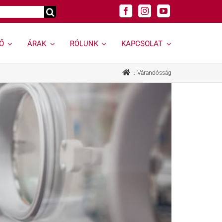
Ő
ÁRAK
RÓLUNK
KAPCSOLAT
Genetikai
Felnőtt
Várandósság
vizsgálatok »
szakrendelések »
Genetikai vizsgálat
Allergológia
kereső »
Andrológiai Centrum
Genetikai
Diabetológia
hordozóságszűrés
Endokrinológia
Öröklődő
Bőrgyógyászat,
rendellenességek
esztétika
Rák és rákhajlam
Fül-orr-gégészet,
genetikai vizsgálata
Horkolás
Öröklődő emlő- és
Gyermekurológiai és
petefészekrák
Hypospadiasis Centrum