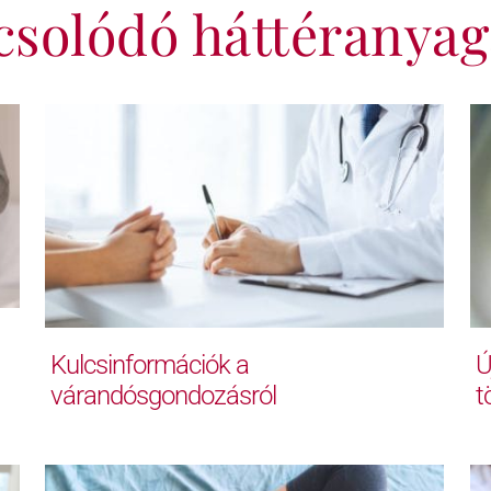
csolódó háttéranyag
Kulcsinformációk a
Ú
várandósgondozásról
t