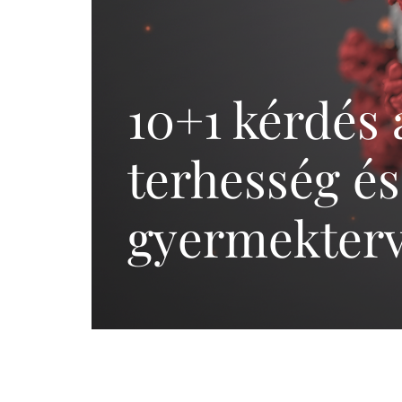
Meddőségi genetikai
és laborvizsgálatok
Pszichológia,
edukáció (termékenység,
10+1 kérdés 
meddőség)
IVF külföldön
terhesség és
gyermekterv