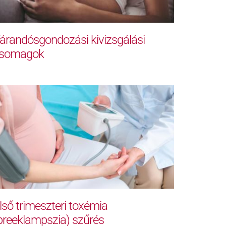
árandósgondozási kivizsgálási
somagok
lső trimeszteri toxémia
preeklampszia) szűrés