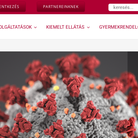
Keresés...
LENTKEZÉS
PARTNEREINKNEK
OLGÁLTATÁSOK
KIEMELT ELLÁTÁS
GYERMEKRENDEL
Várandósság,
Géndinó
magzati
gyermekrendelő »
diagnosztika »
Ugrás a Géndinó
gyermekrendelő
Down-szűrés és egyéb
szolgáltatásaihoz
magzati genetikai
rendellenességek
vizsgálata az első
trimeszterben
Kombinált teszt
Ultrahangos
vizsgálataink
Magzati és
várandósság alatti