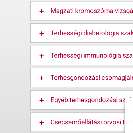
Magzati kromoszóma vizsgá
Terhességi diabetológia sza
Terhességi immunológia sza
Terhesgondozási csomagjai
Egyéb terhesgondozási szolg
Csecsemőellátási orvosi ta