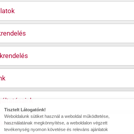
latok
krendelés
krendelés
nk
áltatásaink
Tisztelt Látogatónk!
Weboldalunk sütiket használ a weboldal működtetése,
nácsadás
használatának megkönnyítése, a weboldalon végzett
tevékenység nyomon követése és releváns ajánlatok