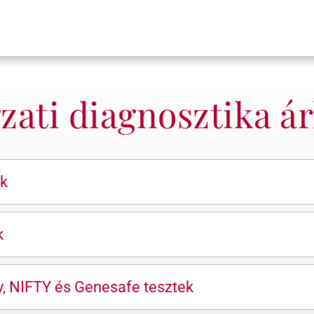
ati diagnosztika ár
ok
k
y, NIFTY és Genesafe tesztek