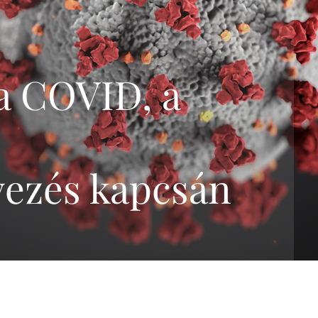
genetikai szűrőtesztek
összefoglalása
Trisomy-tesztek
NIFTY-pro teszt
a COVID, a
GeneSafe-teszt
Magzati kromoszóma-
vizsgálatok
(CVS,amniocentézis)
Terhesgondozási
ezés kapcsán
csomagok
3D,4D Babamozi