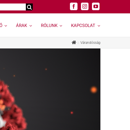
Ő
ÁRAK
RÓLUNK
KAPCSOLAT
Genetikai
Felnőtt
Várandósság
vizsgálatok »
szakrendelések »
Genetikai vizsgálat
Allergológia
kereső »
Andrológiai Centrum
Genetikai
Diabetológia
hordozóságszűrés
Endokrinológia
Öröklődő
Bőrgyógyászat,
rendellenességek
esztétika
Rák és rákhajlam
Fül-orr-gégészet,
genetikai vizsgálata
Horkolás
Öröklődő emlő- és
Gyermekurológiai és
petefészekrák
Hypospadiasis Centrum