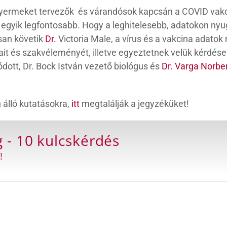
yermeket tervezők és várandósok kapcsán a COVID vakcin
 egyik legfontosabb.
Hogy a leghitelesebb, adatokon nyu
san követik
Dr.
Victoria Male, a vírus és a vakcina adato
ait és szakvéleményét, illetve egyeztetnek velük kérdés
ódott, Dr. Bock István vezető biológus és
Dr. Varga Norbe
 álló kutatásokra,
itt
megtalálják a jegyzéküket!
 - 10 kulcskérdés
!