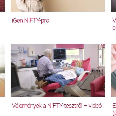
iGen NIFTY-pro
V
c
Vélemények a NIFTY-tesztről – videó
E
(