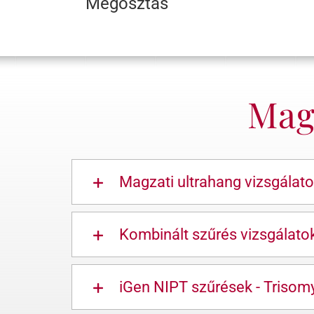
Megosztás
Magz
Magzati ultrahang vizsgálat
Kombinált szűrés vizsgálato
iGen NIPT szűrések - Trisom