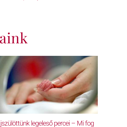
aink
jszülöttünk legeleső percei – Mi fog