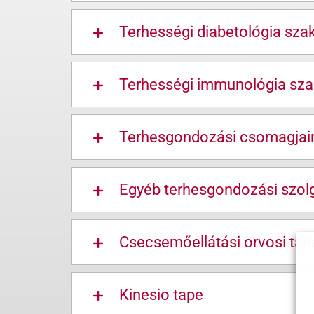
Terhességi diabetológia sza
Terhességi immunológia sza
Terhesgondozási csomagjai
Egyéb terhesgondozási szolg
Csecsemőellátási orvosi ta
Kinesio tape