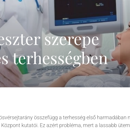
genetikai szűrőtesztek
összefoglalása
Trisomy-tesztek
NIFTY-pro teszt
eszter szerepe
GeneSafe-teszt
Magzati kromoszóma-
es terhességben
vizsgálatok
(CVS,amniocentézis)
Terhesgondozási
csomagok
3D,4D Babamozi
svérsejtarány összefügg a terhesség első harmadában 
 Központ kutatói. Ez azért probléma, mert a lassabb üte