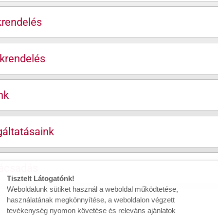
krendelés
krendelés
nk
áltatásaink
nácsadás
Tisztelt Látogatónk!
Weboldalunk sütiket használ a weboldal működtetése,
használatának megkönnyítése, a weboldalon végzett
tevékenység nyomon követése és releváns ajánlatok