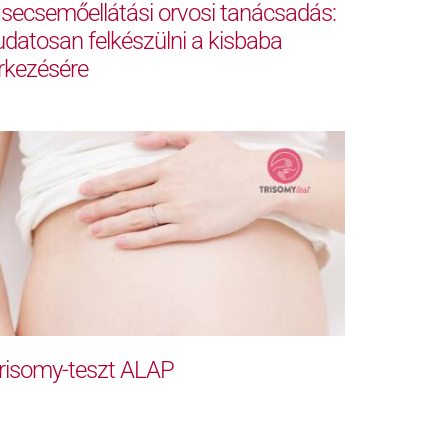
secsemőellátási orvosi tanácsadás:
udatosan felkészülni a kisbaba
rkezésére
risomy-teszt ALAP