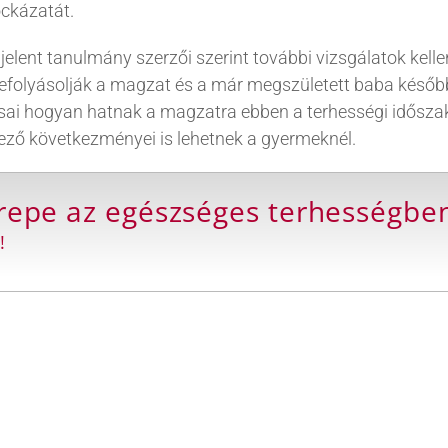
ockázatát.
ent tanulmány szerzői szerint további vizsgálatok kelle
efolyásolják a magzat és a már megszületett baba később
ai hogyan hatnak a magzatra ebben a terhességi időszakba
ező következményei is lehetnek a gyermeknél.
erepe az egészséges terhességbe
!