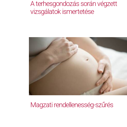
A terhesgondozás során végzett
vizsgálatok ismertetése
Magzati rendellenesség-szűrés