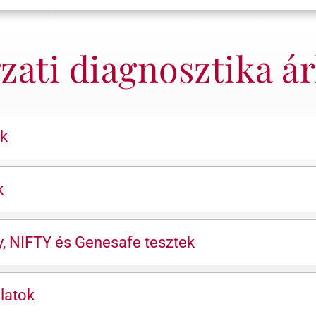
ati diagnosztika ár
ok
k
y, NIFTY és Genesafe tesztek
latok