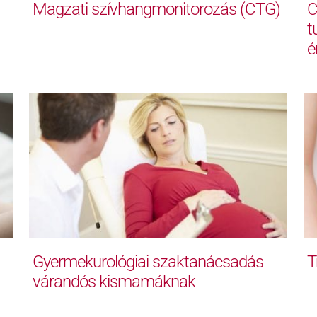
Magzati szívhangmonitorozás (CTG)
C
t
é
Gyermekurológiai szaktanácsadás
T
várandós kismamáknak