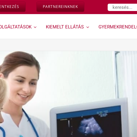
Keresés...
LENTKEZÉS
PARTNEREINKNEK
OLGÁLTATÁSOK
KIEMELT ELLÁTÁS
GYERMEKRENDEL
Várandósság,
Géndinó
magzati
gyermekrendelő »
diagnosztika »
Ugrás a Géndinó
gyermekrendelő
Down-szűrés és egyéb
szolgáltatásaihoz
magzati genetikai
rendellenességek
vizsgálata az első
trimeszterben
Kombinált teszt
Ultrahangos
vizsgálataink
Magzati és
várandósság alatti