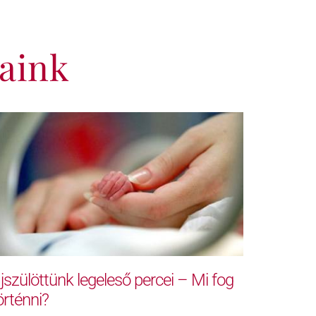
aink
jszülöttünk legeleső percei – Mi fog
örténni?