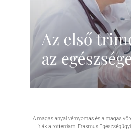
Meddőségi genetikai
és laborvizsgálatok
Pszichológia,
edukáció (termékenység,
Az első trim
meddőség)
IVF külföldön
az egészség
A magas anyai vérnyomás és a magas vörö
– írják a rotterdami Erasmus Egészségügyi