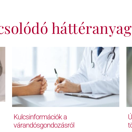
csolódó háttéranyag
Kulcsinformációk a
Ú
várandósgondozásról
t