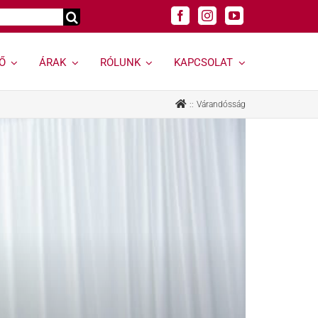
Ő
ÁRAK
RÓLUNK
KAPCSOLAT
Genetikai
Felnőtt
Várandósság
vizsgálatok »
szakrendelések »
Genetikai vizsgálat
Allergológia
kereső »
Andrológiai Centrum
Genetikai
Diabetológia
hordozóságszűrés
Endokrinológia
Öröklődő
Bőrgyógyászat,
rendellenességek
esztétika
Rák és rákhajlam
Fül-orr-gégészet,
genetikai vizsgálata
Horkolás
Öröklődő emlő- és
Gyermekurológiai és
petefészekrák
Hypospadiasis Centrum