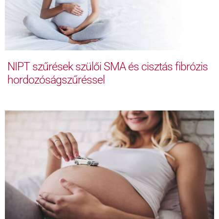
NIPT szűrések szülői SMA és cisztás fibrózis
hordozóságszűréssel