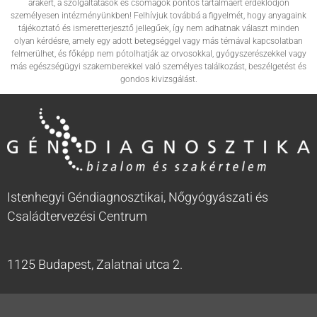
árakért, a szolgáltatások és csomagok pontos tartalmáért érdeklődjön
személyesen intézményünkben! Felhívjuk továbbá a figyelmét, hogy anyagaink
tájékoztató és ismeretterjesztő jellegűek, így nem adhatnak választ minden
olyan kérdésre, amely egy adott betegséggel vagy más témával kapcsolatban
felmerülhet, és főképp nem pótolhatják az orvosokkal, gyógyszerészekkel vagy
más egészségügyi szakemberekkel való személyes találkozást, beszélgetést és
gondos kivizsgálást.
Istenhegyi Géndiagnosztikai, Nőgyógyászati és
Családtervezési Centrum
1125 Budapest, Zalatnai utca 2.