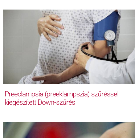
Preeclampsia (preeklampszia) szűréssel
kiegészített Down-szűrés