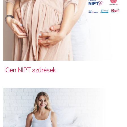
iGen NIPT szűrések