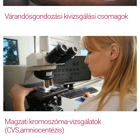
Várandósgondozási kivizsgálási csomagok
Magzati kromoszóma-vizsgálatok
(CVS,amniocentézis)