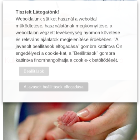
Tisztelt Látogatónk!
Weboldalunk sütiket használ a weboldal
működtetése, használatának megkönnyítése, a
weboldalon végzett tevékenység nyomon követése
és releváns ajánlatok megjelenítése érdekében. "A
javasolt beállítások elfogadása" gombra kattintva Ön
engedélyezi a cookie-kat, a "Beállítások" gombra
Kulcsinformációk a várandósgondozásról
kattintva finomhangolhatja a cookie-k betöltődését.
Beállítások
A javasolt beállítások elfogadása