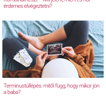
érdemes elvégeztetni?
Terminustúllépés: mitől függ, hogy mikor jön
a baba?