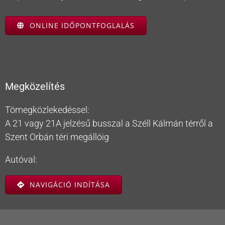
ONLINE IDŐPONTFOGLALÁS
Megközelítés
Tömegközlekedéssel:
A 21 vagy 21A jelzésű busszal a Széll Kálmán térről a
Szent Orbán téri megállóig
Autóval:
NAVIGÁCIÓ INDÍTÁSA