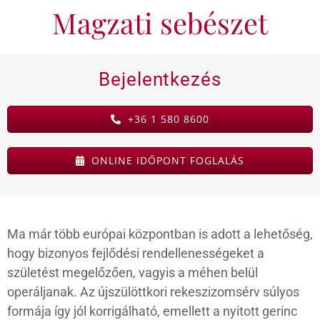
Magzati sebészet
KAPCSOLAT
Bejelentkezés
BLOG
+36 1 580 8600
ONLINE IDŐPONT FOGLALÁS
Ma már több európai központban is adott a lehetőség,
hogy bizonyos fejlődési rendellenességeket a
születést megelőzően, vagyis a méhen belül
operáljanak. Az újszülöttkori rekeszizomsérv súlyos
formája így jól korrigálható, emellett a nyitott gerinc