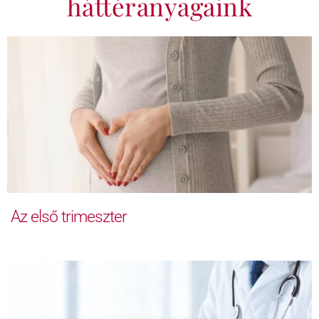
háttéranyagaink
Az első trimeszter