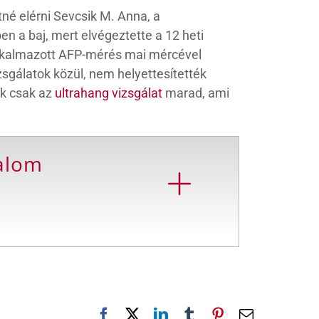
né elérni Sevcsik M. Anna, a
n a baj, mert elvégeztette a 12 heti
 alkalmazott AFP-mérés mai mércével
zsgálatok közül, nem helyettesítették
ak csak az
ultrahang vizsgálat
marad, ami
galom