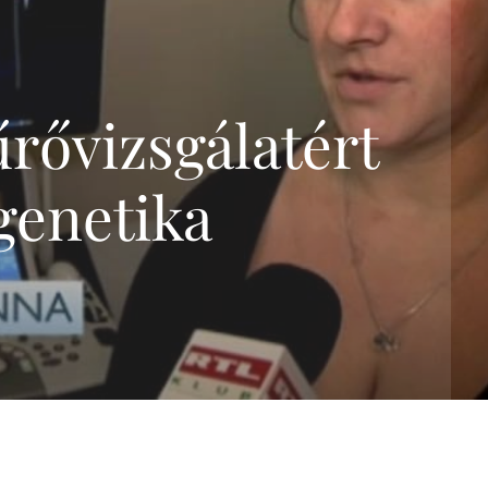
genetikai szűrőtesztek
összefoglalása
Trisomy-tesztek
NIFTY-pro teszt
rővizsgálatért
GeneSafe-teszt
Magzati kromoszóma-
genetika
vizsgálatok
(CVS,amniocentézis)
Terhesgondozási
csomagok
3D,4D Babamozi