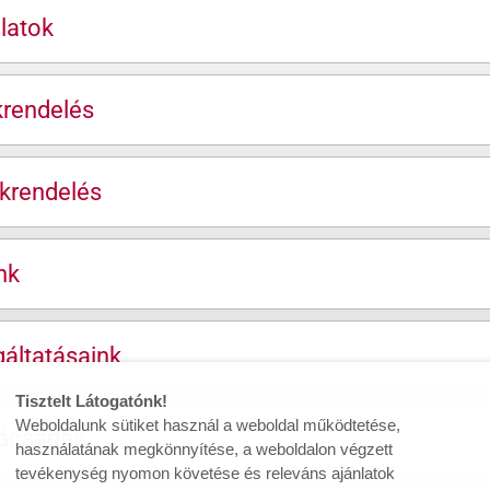
latok
krendelés
krendelés
nk
áltatásaink
Tisztelt Látogatónk!
Weboldalunk sütiket használ a weboldal működtetése,
nácsadás
használatának megkönnyítése, a weboldalon végzett
tevékenység nyomon követése és releváns ajánlatok