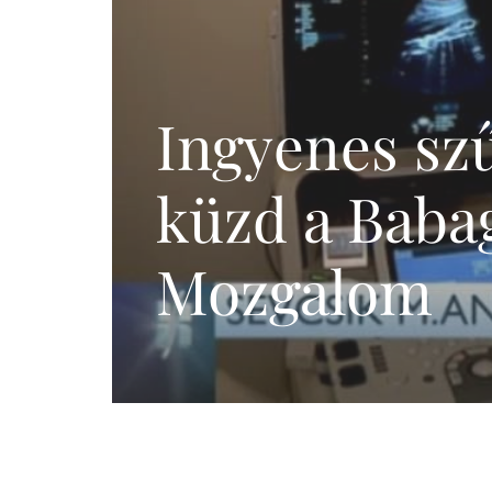
Meddőségi genetikai
és laborvizsgálatok
Pszichológia,
edukáció (termékenység,
Ingyenes szű
meddőség)
IVF külföldön
küzd a Baba
Mozgalom