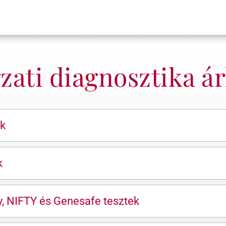
ati diagnosztika ár
ok
k
y, NIFTY és Genesafe tesztek