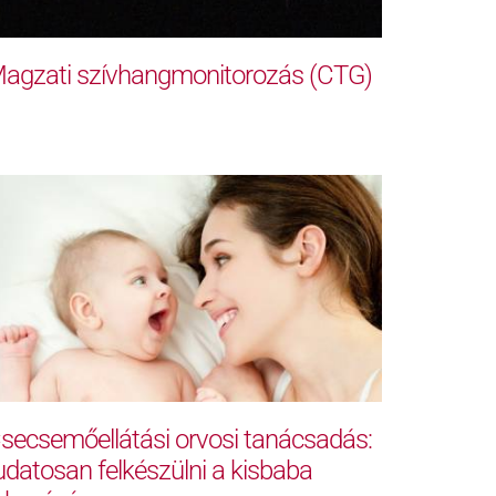
agzati szívhangmonitorozás (CTG)
secsemőellátási orvosi tanácsadás:
udatosan felkészülni a kisbaba