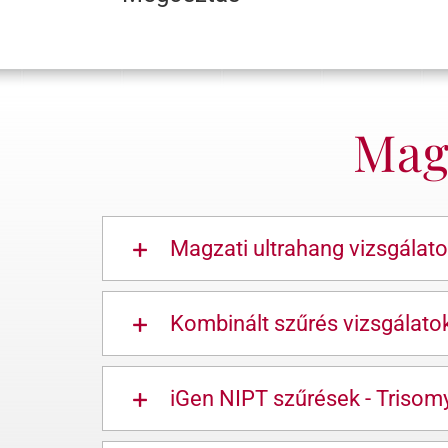
Magz
Magzati ultrahang vizsgálat
Kombinált szűrés vizsgálato
iGen NIPT szűrések - Trisom