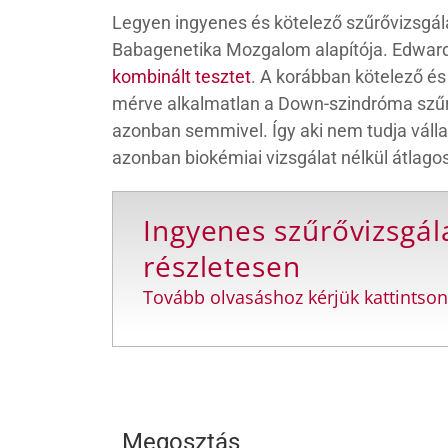
Legyen ingyenes és kötelező szűrővizsgál
Babagenetika Mozgalom alapítója. Edwards 
kombinált tesztet
. A korábban kötelező és
mérve alkalmatlan a Down-szindróma szűrés
azonban semmivel. Így aki nem tudja vállal
azonban biokémiai vizsgálat nélkül átlag
Ingyenes szűrővizsgá
részletesen
Tovább olvasáshoz kérjük kattintson
Megosztás