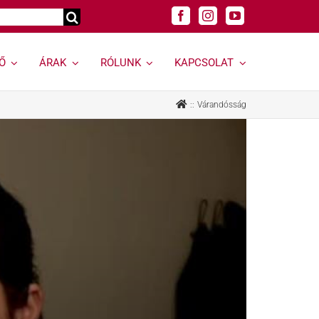
Ő
ÁRAK
RÓLUNK
KAPCSOLAT
Genetikai
Felnőtt
Várandósság
vizsgálatok »
szakrendelések »
Genetikai vizsgálat
Allergológia
kereső »
Andrológiai Centrum
Genetikai
Diabetológia
hordozóságszűrés
Endokrinológia
Öröklődő
Bőrgyógyászat,
rendellenességek
esztétika
Rák és rákhajlam
Fül-orr-gégészet,
genetikai vizsgálata
Horkolás
Öröklődő emlő- és
Gyermekurológiai és
petefészekrák
Hypospadiasis Centrum