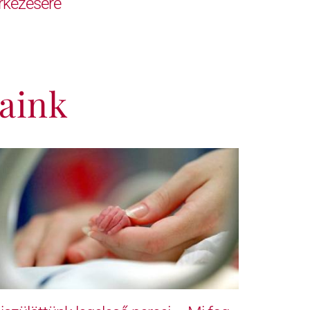
rkezésére
aink