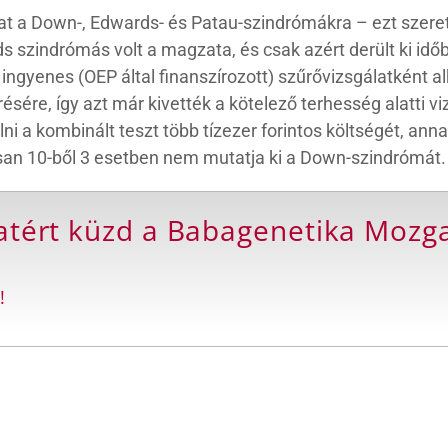
at a Down-, Edwards- és Patau-szindrómákra – ezt szeret
szindrómás volt a magzata, és csak azért derült ki időbe
 ingyenes (OEP által finanszírozott) szűrővizsgálatként
ére, így azt már kivették a kötelező terhesség alatti vi
ni a kombinált teszt több tízezer forintos költségét, ann
osan 10-ből 3 esetben nem mutatja ki a Down-szindrómát.
latért küzd a Babagenetika Moz
!