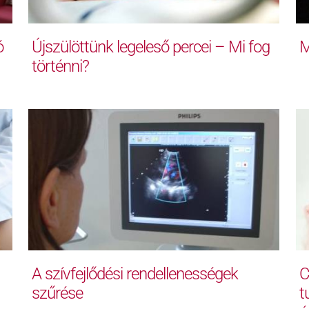
ó
Újszülöttünk legeleső percei – Mi fog
M
történni?
A szívfejlődési rendellenességek
C
szűrése
t