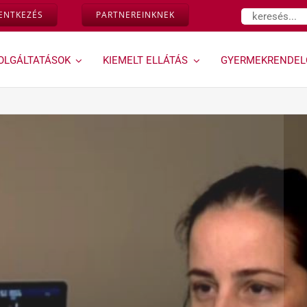
Keresés...
LENTKEZÉS
PARTNEREINKNEK
OLGÁLTATÁSOK
KIEMELT ELLÁTÁS
GYERMEKRENDEL
Várandósság,
Géndinó
magzati
gyermekrendelő »
diagnosztika »
Ugrás a Géndinó
gyermekrendelő
Down-szűrés és egyéb
szolgáltatásaihoz
magzati genetikai
rendellenességek
vizsgálata az első
trimeszterben
Kombinált teszt
Ultrahangos
vizsgálataink
Magzati és
várandósság alatti