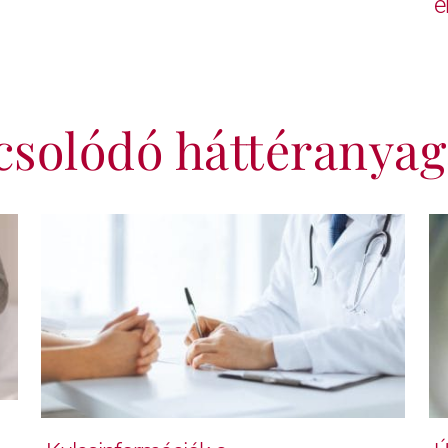
é
csolódó háttéranyag