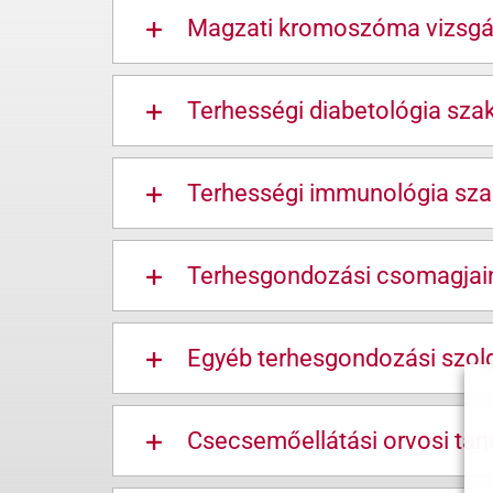
Magzati kromoszóma vizsgá
Terhességi diabetológia sza
Terhességi immunológia sza
Terhesgondozási csomagjai
Egyéb terhesgondozási szolg
Csecsemőellátási orvosi ta