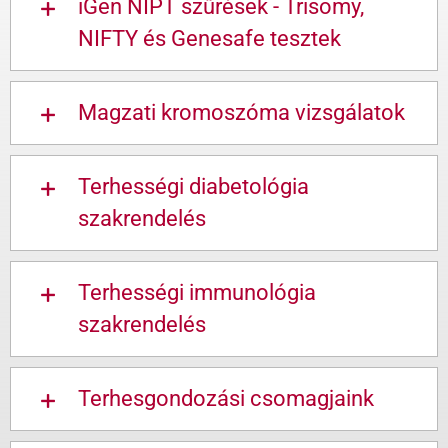
iGen NIPT szűrések - Trisomy,
NIFTY és Genesafe tesztek
Magzati kromoszóma vizsgálatok
Terhességi diabetológia
szakrendelés
Terhességi immunológia
szakrendelés
Terhesgondozási csomagjaink