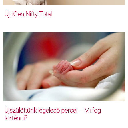
Új: iGen Nifty Total
Újszülöttünk legeleső percei – Mi fog
történni?