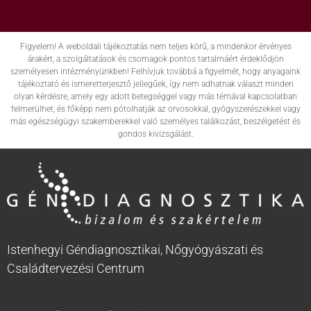
Figyelem! A weboldali tájékoztatás nem teljes körű, a mindenkor érvényes
árakért, a szolgáltatások és csomagok pontos tartalmáért érdeklődjön
személyesen intézményünkben! Felhívjuk továbbá a figyelmét, hogy anyagaink
tájékoztató és ismeretterjesztő jellegűek, így nem adhatnak választ minden
olyan kérdésre, amely egy adott betegséggel vagy más témával kapcsolatban
felmerülhet, és főképp nem pótolhatják az orvosokkal, gyógyszerészekkel vagy
más egészségügyi szakemberekkel való személyes találkozást, beszélgetést és
gondos kivizsgálást.
Istenhegyi Géndiagnosztikai, Nőgyógyászati és
Családtervezési Centrum