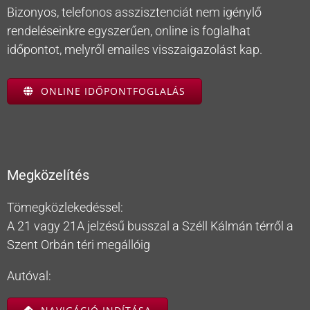
Bizonyos, telefonos asszisztenciát nem igénylő
rendeléseinkre egyszerűen, online is foglalhat
időpontot, melyről emailes visszaigazolást kap.
ONLINE IDŐPONTFOGLALÁS
Megközelítés
Tömegközlekedéssel:
A 21 vagy 21A jelzésű busszal a Széll Kálmán térről a
Szent Orbán téri megállóig
Autóval: