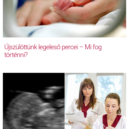
Újszülöttünk legeleső percei – Mi fog
történni?