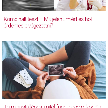
Kombinált teszt – Mit jelent, miért és hol
érdemes elvégeztetni?
Terminustúllépés: mitől függ, hogy mikor jön