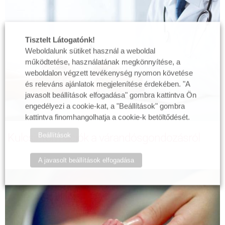
Tisztelt Látogatónk!
Weboldalunk sütiket használ a weboldal
működtetése, használatának megkönnyítése, a
weboldalon végzett tevékenység nyomon követése
és releváns ajánlatok megjelenítése érdekében. "A
javasolt beállítások elfogadása" gombra kattintva Ön
engedélyezi a cookie-kat, a "Beállítások" gombra
kattintva finomhangolhatja a cookie-k betöltődését.
Beállítások
Kulcsinformációk a várandósgondozásról
A javasolt beállítások elfogadása